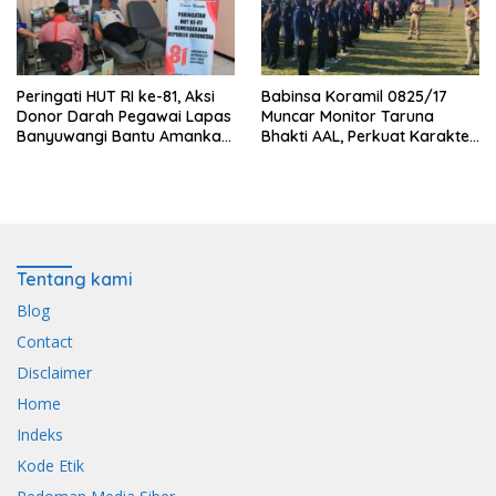
Peringati HUT RI ke-81, Aksi
Babinsa Koramil 0825/17
Donor Darah Pegawai Lapas
Muncar Monitor Taruna
Banyuwangi Bantu Amankan
Bhakti AAL, Perkuat Karakter
Stok PMI
dan Jiwa Nasionalisme Siswa
Sekolah Rakyat
Tentang kami
Blog
Contact
Disclaimer
Home
Indeks
Kode Etik