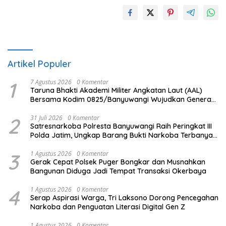
Artikel Populer
1
7 Agustus 2026
0 Komentar
Taruna Bhakti Akademi Militer Angkatan Laut (AAL)
Bersama Kodim 0825/Banyuwangi Wujudkan Generasi
Disiplin dan Berjiwa Nasionalis
2
31 Juli 2026
0 Komentar
Satresnarkoba Polresta Banyuwangi Raih Peringkat III
Polda Jatim, Ungkap Barang Bukti Narkoba Terbanyak
Semester I 2026
3
1 Agustus 2026
0 Komentar
Gerak Cepat Polsek Puger Bongkar dan Musnahkan
Bangunan Diduga Jadi Tempat Transaksi Okerbaya
4
1 Agustus 2026
0 Komentar
Serap Aspirasi Warga, Tri Laksono Dorong Pencegahan
Narkoba dan Penguatan Literasi Digital Gen Z
1 Agustus 2026
0 Komentar