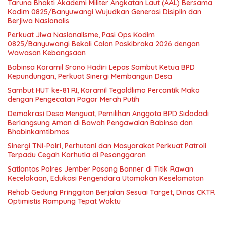
Taruna Bhakti Akademi Militer Angkatan Laut (AAL) Bersama
Kodim 0825/Banyuwangi Wujudkan Generasi Disiplin dan
Berjiwa Nasionalis
Perkuat Jiwa Nasionalisme, Pasi Ops Kodim
0825/Banyuwangi Bekali Calon Paskibraka 2026 dengan
Wawasan Kebangsaan
Babinsa Koramil Srono Hadiri Lepas Sambut Ketua BPD
Kepundungan, Perkuat Sinergi Membangun Desa
Sambut HUT ke-81 RI, Koramil Tegaldlimo Percantik Mako
dengan Pengecatan Pagar Merah Putih
Demokrasi Desa Menguat, Pemilihan Anggota BPD Sidodadi
Berlangsung Aman di Bawah Pengawalan Babinsa dan
Bhabinkamtibmas
Sinergi TNI-Polri, Perhutani dan Masyarakat Perkuat Patroli
Terpadu Cegah Karhutla di Pesanggaran
Satlantas Polres Jember Pasang Banner di Titik Rawan
Kecelakaan, Edukasi Pengendara Utamakan Keselamatan
Rehab Gedung Pringgitan Berjalan Sesuai Target, Dinas CKTR
Optimistis Rampung Tepat Waktu