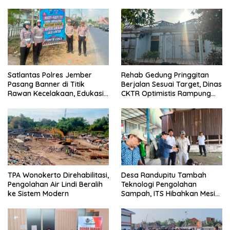
di Bawah Pengawalan
Karhutla di Pesanggaran
Babinsa dan
Bhabinkamtibmas
Satlantas Polres Jember
Rehab Gedung Pringgitan
Pasang Banner di Titik
Berjalan Sesuai Target, Dinas
Rawan Kecelakaan, Edukasi
CKTR Optimistis Rampung
Pengendara Utamakan
Tepat Waktu
Keselamatan
TPA Wonokerto Direhabilitasi,
Desa Randupitu Tambah
Pengolahan Air Lindi Beralih
Teknologi Pengolahan
ke Sistem Modern
Sampah, ITS Hibahkan Mesin
Pengubah Plastik Jadi BBM