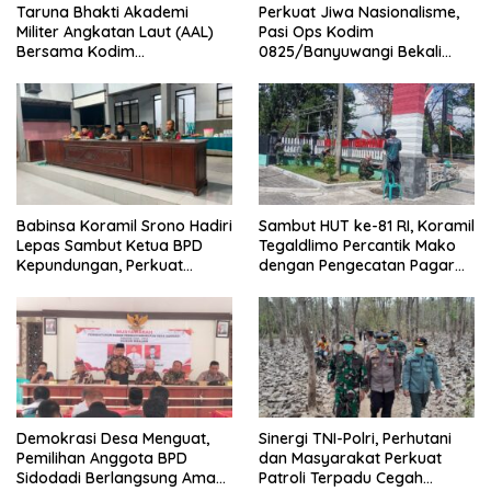
Taruna Bhakti Akademi
Perkuat Jiwa Nasionalisme,
Militer Angkatan Laut (AAL)
Pasi Ops Kodim
Bersama Kodim
0825/Banyuwangi Bekali
0825/Banyuwangi Wujudkan
Calon Paskibraka 2026
Generasi Disiplin dan Berjiwa
dengan Wawasan
Nasionalis
Kebangsaan
Babinsa Koramil Srono Hadiri
Sambut HUT ke-81 RI, Koramil
Lepas Sambut Ketua BPD
Tegaldlimo Percantik Mako
Kepundungan, Perkuat
dengan Pengecatan Pagar
Sinergi Membangun Desa
Merah Putih
Demokrasi Desa Menguat,
Sinergi TNI-Polri, Perhutani
Pemilihan Anggota BPD
dan Masyarakat Perkuat
Sidodadi Berlangsung Aman
Patroli Terpadu Cegah