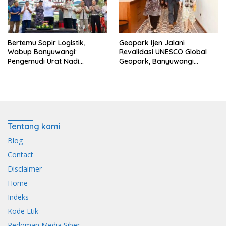
Bertemu Sopir Logistik,
Geopark Ijen Jalani
Wabup Banyuwangi:
Revalidasi UNESCO Global
Pengemudi Urat Nadi
Geopark, Banyuwangi
Ekonomi Indonesia
Tunjukkan Komitmen Jaga
Warisan Dunia
Tentang kami
Blog
Contact
Disclaimer
Home
Indeks
Kode Etik
Pedoman Media Siber