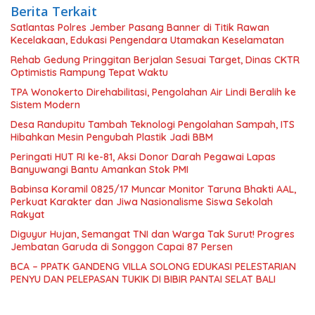
Berita Terkait
Satlantas Polres Jember Pasang Banner di Titik Rawan
Kecelakaan, Edukasi Pengendara Utamakan Keselamatan
Rehab Gedung Pringgitan Berjalan Sesuai Target, Dinas CKTR
Optimistis Rampung Tepat Waktu
TPA Wonokerto Direhabilitasi, Pengolahan Air Lindi Beralih ke
Sistem Modern
Desa Randupitu Tambah Teknologi Pengolahan Sampah, ITS
Hibahkan Mesin Pengubah Plastik Jadi BBM
Peringati HUT RI ke-81, Aksi Donor Darah Pegawai Lapas
Banyuwangi Bantu Amankan Stok PMI
Babinsa Koramil 0825/17 Muncar Monitor Taruna Bhakti AAL,
Perkuat Karakter dan Jiwa Nasionalisme Siswa Sekolah
Rakyat
Diguyur Hujan, Semangat TNI dan Warga Tak Surut! Progres
Jembatan Garuda di Songgon Capai 87 Persen
BCA – PPATK GANDENG VILLA SOLONG EDUKASI PELESTARIAN
PENYU DAN PELEPASAN TUKIK DI BIBIR PANTAI SELAT BALI