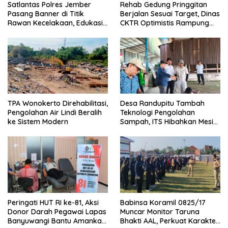
Satlantas Polres Jember
Rehab Gedung Pringgitan
Pasang Banner di Titik
Berjalan Sesuai Target, Dinas
Rawan Kecelakaan, Edukasi
CKTR Optimistis Rampung
Pengendara Utamakan
Tepat Waktu
Keselamatan
TPA Wonokerto Direhabilitasi,
Desa Randupitu Tambah
Pengolahan Air Lindi Beralih
Teknologi Pengolahan
ke Sistem Modern
Sampah, ITS Hibahkan Mesin
Pengubah Plastik Jadi BBM
Peringati HUT RI ke-81, Aksi
Babinsa Koramil 0825/17
Donor Darah Pegawai Lapas
Muncar Monitor Taruna
Banyuwangi Bantu Amankan
Bhakti AAL, Perkuat Karakter