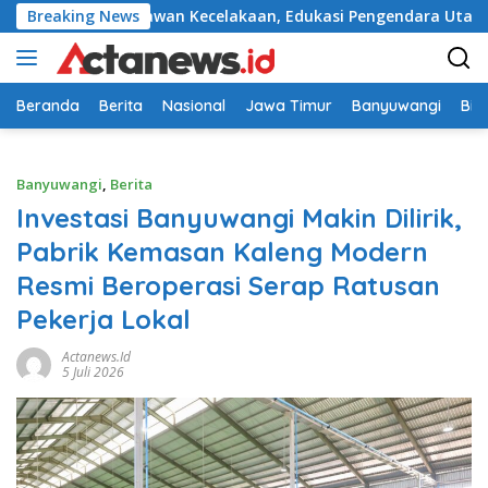
Langsung
 di Titik Rawan Kecelakaan, Edukasi Pengendara Utamakan Kes
Breaking News
ke
konten
Beranda
Berita
Nasional
Jawa Timur
Banyuwangi
Bir
Banyuwangi
,
Berita
Investasi Banyuwangi Makin Dilirik,
Pabrik Kemasan Kaleng Modern
Resmi Beroperasi Serap Ratusan
Pekerja Lokal
Actanews.id
5 Juli 2026