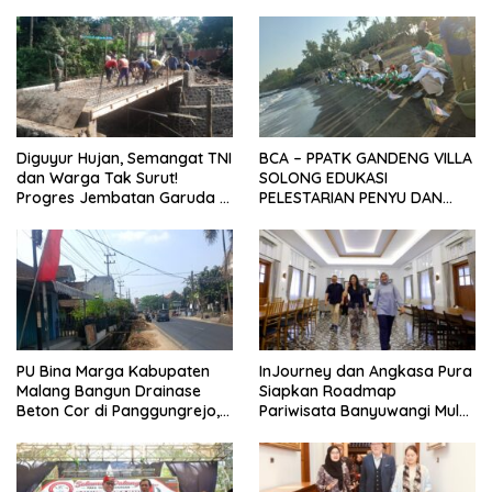
Stok PMI
dan Jiwa Nasionalisme Siswa
Sekolah Rakyat
Diguyur Hujan, Semangat TNI
BCA – PPATK GANDENG VILLA
dan Warga Tak Surut!
SOLONG EDUKASI
Progres Jembatan Garuda di
PELESTARIAN PENYU DAN
Songgon Capai 87 Persen
PELEPASAN TUKIK DI BIBIR
PANTAI SELAT BALI
PU Bina Marga Kabupaten
InJourney dan Angkasa Pura
Malang Bangun Drainase
Siapkan Roadmap
Beton Cor di Panggungrejo,
Pariwisata Banyuwangi Mulai
Atasi Genangan Air
Event hingga Konektivitas