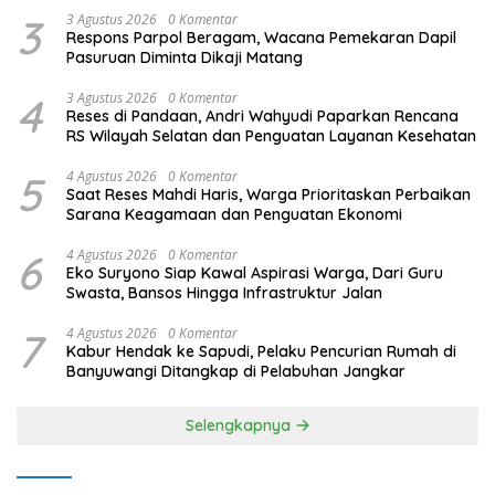
3
3 Agustus 2026
0 Komentar
Respons Parpol Beragam, Wacana Pemekaran Dapil
Pasuruan Diminta Dikaji Matang
4
3 Agustus 2026
0 Komentar
Reses di Pandaan, Andri Wahyudi Paparkan Rencana
RS Wilayah Selatan dan Penguatan Layanan Kesehatan
5
4 Agustus 2026
0 Komentar
Saat Reses Mahdi Haris, Warga Prioritaskan Perbaikan
Sarana Keagamaan dan Penguatan Ekonomi
6
4 Agustus 2026
0 Komentar
Eko Suryono Siap Kawal Aspirasi Warga, Dari Guru
Swasta, Bansos Hingga Infrastruktur Jalan
7
4 Agustus 2026
0 Komentar
Kabur Hendak ke Sapudi, Pelaku Pencurian Rumah di
Banyuwangi Ditangkap di Pelabuhan Jangkar
Selengkapnya