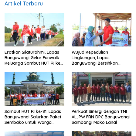
Artikel Terbaru
Eratkan Silaturahmi, Lapas
Wujud Kepedulian
Banyuwangi Gelar Funwalk
Lingkungan, Lapas
Keluarga Sambut HUT RI ke-
Banyuwangi Bersihkan
81
Fasilitas Umum Sambut HUT
RI ke-81
Sambut HUT RI ke-81, Lapas
Perkuat Sinergi dengan TNI
Banyuwangi Salurkan Paket
AL, PW FRN DPC Banyuwangi
Sembako untuk Warga
Sambangi Mako Lanal
Sekitar