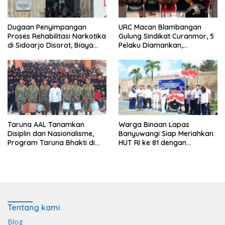
Dugaan Penyimpangan
URC Macan Blambangan
Proses Rehabilitasi Narkotika
Gulung Sindikat Curanmor, 5
di Sidoarjo Disorot, Biaya
Pelaku Diamankan,
Rp25 Juta Disebut Masuk
Terungkap Beraksi di 8 TKP
Rekening Pribadi
Banyuwangi
Taruna AAL Tanamkan
Warga Binaan Lapas
Disiplin dan Nasionalisme,
Banyuwangi Siap Meriahkan
Program Taruna Bhakti di
HUT RI ke 81 dengan
Banyuwangi Resmi Ditutup
Berbagai Perlombaan
Tentang kami
Blog