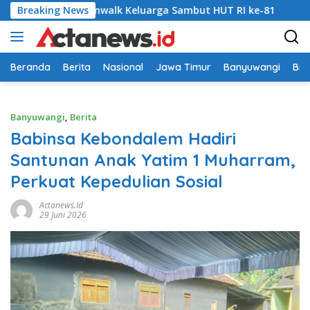
Langsung
i Gelar Funwalk Keluarga Sambut HUT RI ke-81
Breaking News
Wujud K
ke
konten
Beranda
Berita
Nasional
Jawa Timur
Banyuwangi
Bir
Banyuwangi
,
Berita
Babinsa Kebondalem Hadiri
Santunan Anak Yatim 1 Muharram,
Perkuat Kepedulian Sosial
Actanews.id
29 Juni 2026