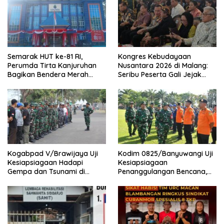
Semarak HUT ke-81 RI,
Kongres Kebudayaan
Perumda Tirta Kanjuruhan
Nusantara 2026 di Malang:
Bagikan Bendera Merah
Seribu Peserta Gali Jejak
Putih kepada Masyarakat
Peradaban dan Masa Depan
Budaya Indonesia
Kogabpad V/Brawijaya Uji
Kodim 0825/Banyuwangi Uji
Kesiapsiagaan Hadapi
Kesiapsiagaan
Gempa dan Tsunami di
Penanggulangan Bencana,
Banyuwangi
419 Personel Dikerahkan