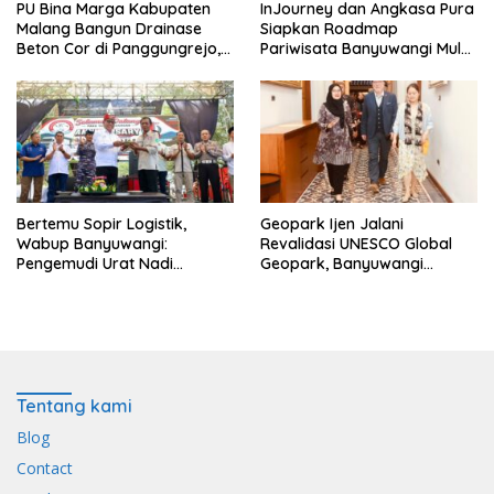
PU Bina Marga Kabupaten
InJourney dan Angkasa Pura
Malang Bangun Drainase
Siapkan Roadmap
Beton Cor di Panggungrejo,
Pariwisata Banyuwangi Mulai
Atasi Genangan Air
Event hingga Konektivitas
Bertemu Sopir Logistik,
Geopark Ijen Jalani
Wabup Banyuwangi:
Revalidasi UNESCO Global
Pengemudi Urat Nadi
Geopark, Banyuwangi
Ekonomi Indonesia
Tunjukkan Komitmen Jaga
Warisan Dunia
Tentang kami
Blog
Contact