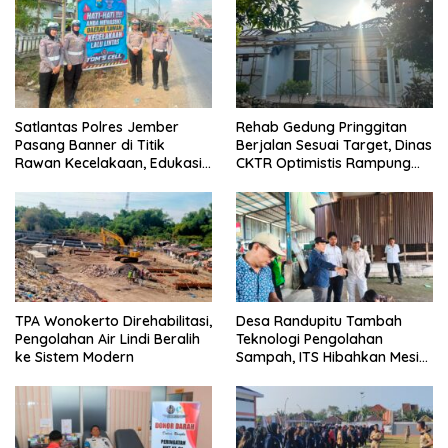
Satlantas Polres Jember
Rehab Gedung Pringgitan
Pasang Banner di Titik
Berjalan Sesuai Target, Dinas
Rawan Kecelakaan, Edukasi
CKTR Optimistis Rampung
Pengendara Utamakan
Tepat Waktu
Keselamatan
TPA Wonokerto Direhabilitasi,
Desa Randupitu Tambah
Pengolahan Air Lindi Beralih
Teknologi Pengolahan
ke Sistem Modern
Sampah, ITS Hibahkan Mesin
Pengubah Plastik Jadi BBM