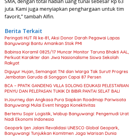
SMA, dengan total hadiah uang tunai sebesar Rp 63
juta. Kami juga menyiapkan penghargaan untuk tim
favorit,” tambah Alfin.
Berita Terkait
Peringati HUT RI ke-81, Aksi Donor Darah Pegawai Lapas
Banyuwangi Bantu Amankan Stok PMI
Babinsa Koramil 0825/17 Muncar Monitor Taruna Bhakti AAL,
Perkuat Karakter dan Jiwa Nasionalisme Siswa Sekolah
Rakyat
Diguyur Hujan, Semangat TNI dan Warga Tak Surut! Progres
Jembatan Garuda di Songgon Capai 87 Persen
BCA – PPATK GANDENG VILLA SOLONG EDUKASI PELESTARIAN
PENYU DAN PELEPASAN TUKIK DI BIBIR PANTAI SELAT BALI
InJourney dan Angkasa Pura Siapkan Roadmap Pariwisata
Banyuwangi Mulai Event hingga Konektivitas
Bertemu Sopir Logistik, Wabup Banyuwangi: Pengemudi Urat
Nadi Ekonomi Indonesia
Geopark Ijen Jalani Revalidasi UNESCO Global Geopark,
Banyuwangi Tunjukkan Komitmen Jaga Warisan Dunia