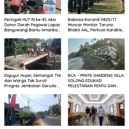
Peringati HUT RI ke-81, Aksi
Babinsa Koramil 0825/17
Donor Darah Pegawai Lapas
Muncar Monitor Taruna
Banyuwangi Bantu Amankan
Bhakti AAL, Perkuat Karakter
Stok PMI
dan Jiwa Nasionalisme Siswa
Sekolah Rakyat
Diguyur Hujan, Semangat TNI
BCA – PPATK GANDENG VILLA
dan Warga Tak Surut!
SOLONG EDUKASI
Progres Jembatan Garuda di
PELESTARIAN PENYU DAN
Songgon Capai 87 Persen
PELEPASAN TUKIK DI BIBIR
PANTAI SELAT BALI