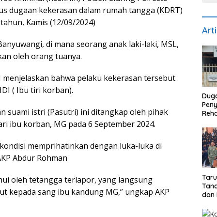
us dugaan kekerasan dalam rumah tangga (KDRT)
tahun, Kamis (12/09/2024)
Art
 Banyuwangi, di mana seorang anak laki-laki, MSL,
kan oleh orang tuanya.
H menjelaskan bahwa pelaku kekerasan tersebut
I ( Ibu tiri korban).
Dug
Pen
uami istri (Pasutri) ini ditangkap oleh pihak
Reha
di S
ari ibu korban, MG pada 6 September 2024.
Biay
Dise
kondisi memprihatinkan dengan luka-luka di
Reke
r AKP Abdur Rohman
Tar
hui oleh tetangga terlapor, yang langsung
Tana
but kepada sang ibu kandung MG,” ungkap AKP
dan 
Pro
Bhak