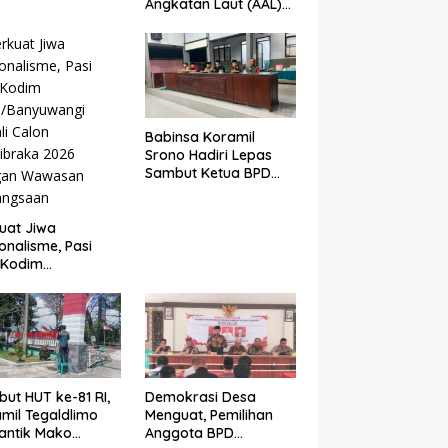
Angkatan Laut (AAL)
Bersama Kodim
0825/Banyuwangi
Wujudkan Generasi
Disiplin dan Berjiwa
Nasionalis
Babinsa Koramil
Srono Hadiri Lepas
Sambut Ketua BPD
Kepundungan,
Perkuat Sinergi
Membangun Desa
uat Jiwa
onalisme, Pasi
 Kodim
5/Banyuwangi
li Calon
ibraka 2026
gan Wawasan
angsaan
ut HUT ke-81 RI,
Demokrasi Desa
mil Tegaldlimo
Menguat, Pemilihan
antik Mako
Anggota BPD