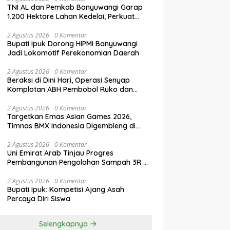
TNI AL dan Pemkab Banyuwangi Garap
1.200 Hektare Lahan Kedelai, Perkuat
Swasembada Pangan Nasional
2 Agustus 2026
0 Komentar
Bupati Ipuk Dorong HIPMI Banyuwangi
Jadi Lokomotif Perekonomian Daerah
2 Agustus 2026
0 Komentar
Beraksi di Dini Hari, Operasi Senyap
Komplotan ABH Pembobol Ruko dan
Sekolah Digulung Tim Macan
Blambangan
2 Agustus 2026
0 Komentar
Targetkan Emas Asian Games 2026,
Timnas BMX Indonesia Digembleng di
Banyuwangi
2 Agustus 2026
0 Komentar
Uni Emirat Arab Tinjau Progres
Pembangunan Pengolahan Sampah 3R di
Banyuwangi
2 Agustus 2026
0 Komentar
Bupati Ipuk: Kompetisi Ajang Asah
Percaya Diri Siswa
Selengkapnya