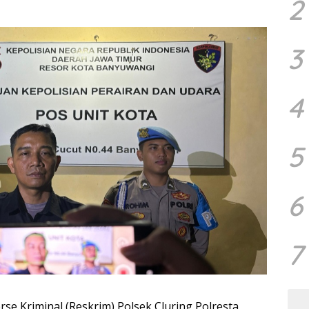
2
3
4
5
6
7
e Kriminal (Reskrim) Polsek Cluring Polresta