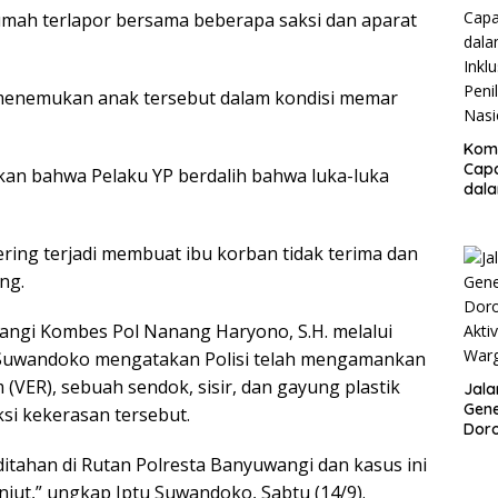
Resm
mah terlapor bersama beberapa saksi dan aparat
 menemukan anak tersebut dalam kondisi memar
Kom
Cap
kan bahwa Pelaku YP berdalih bahwa luka-luka
dal
Inklu
Peni
Nasi
ring terjadi membuat ibu korban tidak terima dan
ng.
wangi Kombes Pol Nanang Haryono, S.H. melalui
 Suwandoko mengatakan Polisi telah mengamankan
(VER), sebuah sendok, sisir, dan gayung plastik
Jala
Gene
si kekerasan tersebut.
Doro
Akti
h ditahan di Rutan Polresta Banyuwangi dan kasus ini
War
njut,” ungkap Iptu Suwandoko, Sabtu (14/9).