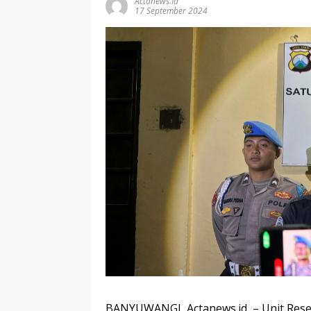
Actanews.id
17 September 2024
BANYUWANGI, Actanews.id – Unit Resers