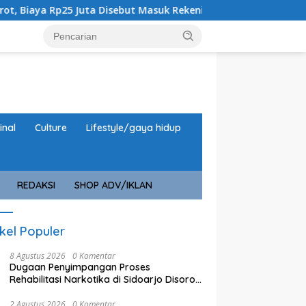
Juta Disebut Masuk Rekening Pribadi
URC Macan Blamban
inal
Culture
Lifestyle/gaya hidup
REDAKSI
SHOP ADV/IKLAN
ikel Populer
8 Agustus 2026
0 Komentar
Dugaan Penyimpangan Proses
Rehabilitasi Narkotika di Sidoarjo Disorot,
Biaya Rp25 Juta Disebut Masuk Rekening
Pribadi
2 Agustus 2026
0 Komentar