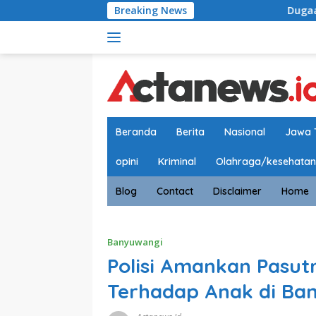
Langsung
Breaking News
Dugaan Penyimpangan P
ke
konten
Beranda
Berita
Nasional
Jawa 
opini
Kriminal
Olahraga/kesehatan
Blog
Contact
Disclaimer
Home
Banyuwangi
Polisi Amankan Pasut
Terhadap Anak di Ba