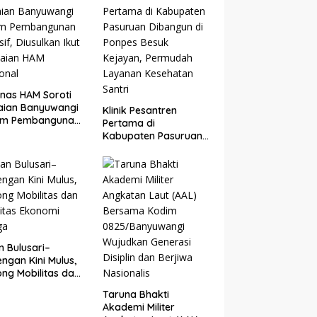
i Ditutup
nas HAM Soroti
aian Banyuwangi
Klinik Pesantren
am Pembangunan
Pertama di
sif, Diusulkan Ikut
Kabupaten Pasuruan
laian HAM
Dibangun di Ponpes
onal
Besuk Kejayan,
Permudah Layanan
Kesehatan Santri
n Bulusari–
ngan Kini Mulus,
ng Mobilitas dan
vitas Ekonomi
Taruna Bhakti
ga
Akademi Militer