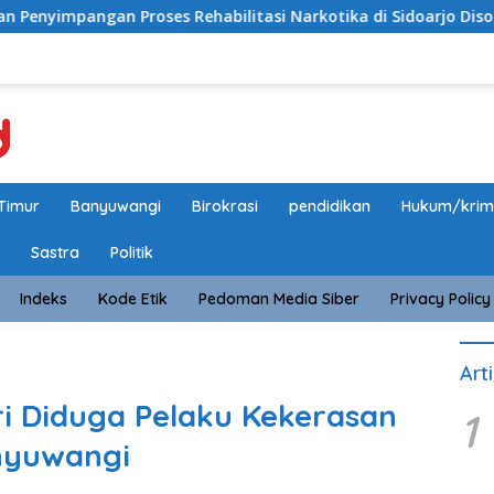
roses Rehabilitasi Narkotika di Sidoarjo Disorot, Biaya Rp25 
Timur
Banyuwangi
Birokrasi
pendidikan
Hukum/krim
Sastra
Politik
Indeks
Kode Etik
Pedoman Media Siber
Privacy Policy
Art
ri Diduga Pelaku Kekerasan
1
nyuwangi