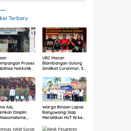
ikel Terbaru
aan
URC Macan
yimpangan Proses
Blambangan Gulung
bilitasi Narkotika
Sindikat Curanmor, 5
idoarjo Disorot,
Pelaku Diamankan,
a Rp25 Juta
Terungkap Beraksi di
but Masuk
8 TKP Banyuwangi
ning Pribadi
una AAL
Warga Binaan Lapas
mkan Disiplin
Banyuwangi Siap
Nasionalisme,
Meriahkan HUT RI ke
gram Taruna
81 dengan Berbagai
ti di Banyuwangi
Perlombaan