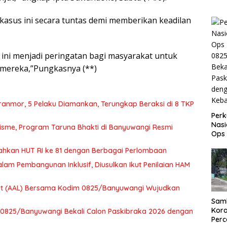
kasus ini secara tuntas demi memberikan keadilan
ini menjadi peringatan bagi masyarakat untuk
ar mereka,”Pungkasnya (**)
anmor, 5 Pelaku Diamankan, Terungkap Beraksi di 8 TKP
Perk
Nasi
lisme, Program Taruna Bhakti di Banyuwangi Resmi
Ops
082
ahkan HUT RI ke 81 dengan Berbagai Perlombaan
Beka
Pask
m Pembangunan Inklusif, Diusulkan Ikut Penilaian HAM
den
Keb
aut (AAL) Bersama Kodim 0825/Banyuwangi Wujudkan
Samb
Kora
m 0825/Banyuwangi Bekali Calon Paskibraka 2026 dengan
Perc