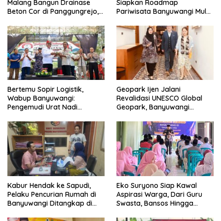
Malang Bangun Drainase
Siapkan Roadmap
Beton Cor di Panggungrejo,
Pariwisata Banyuwangi Mulai
Atasi Genangan Air
Event hingga Konektivitas
Bertemu Sopir Logistik,
Geopark Ijen Jalani
Wabup Banyuwangi:
Revalidasi UNESCO Global
Pengemudi Urat Nadi
Geopark, Banyuwangi
Ekonomi Indonesia
Tunjukkan Komitmen Jaga
Warisan Dunia
Kabur Hendak ke Sapudi,
Eko Suryono Siap Kawal
Pelaku Pencurian Rumah di
Aspirasi Warga, Dari Guru
Banyuwangi Ditangkap di
Swasta, Bansos Hingga
Pelabuhan Jangkar
Infrastruktur Jalan