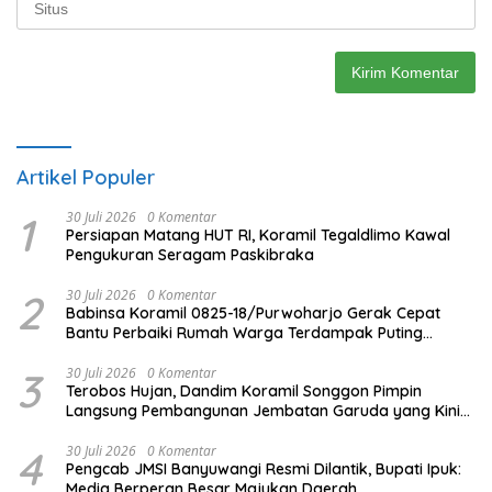
Artikel Populer
1
30 Juli 2026
0 Komentar
Persiapan Matang HUT RI, Koramil Tegaldlimo Kawal
Pengukuran Seragam Paskibraka
2
30 Juli 2026
0 Komentar
Babinsa Koramil 0825-18/Purwoharjo Gerak Cepat
Bantu Perbaiki Rumah Warga Terdampak Puting
Beliung
3
30 Juli 2026
0 Komentar
Terobos Hujan, Dandim Koramil Songgon Pimpin
Langsung Pembangunan Jembatan Garuda yang Kini
Capai 80 Persen
4
30 Juli 2026
0 Komentar
Pengcab JMSI Banyuwangi Resmi Dilantik, Bupati Ipuk:
Media Berperan Besar Majukan Daerah