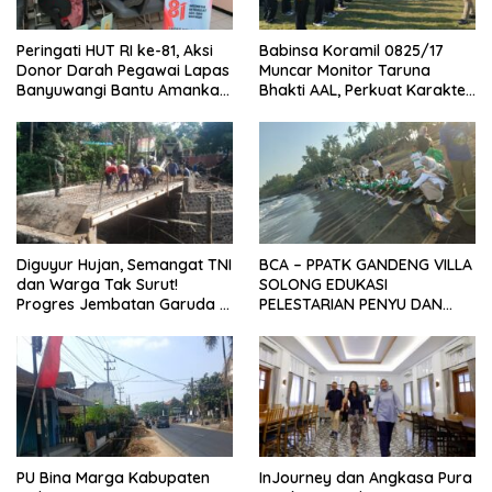
Peringati HUT RI ke-81, Aksi
Babinsa Koramil 0825/17
Donor Darah Pegawai Lapas
Muncar Monitor Taruna
Banyuwangi Bantu Amankan
Bhakti AAL, Perkuat Karakter
Stok PMI
dan Jiwa Nasionalisme Siswa
Sekolah Rakyat
Diguyur Hujan, Semangat TNI
BCA – PPATK GANDENG VILLA
dan Warga Tak Surut!
SOLONG EDUKASI
Progres Jembatan Garuda di
PELESTARIAN PENYU DAN
Songgon Capai 87 Persen
PELEPASAN TUKIK DI BIBIR
PANTAI SELAT BALI
PU Bina Marga Kabupaten
InJourney dan Angkasa Pura