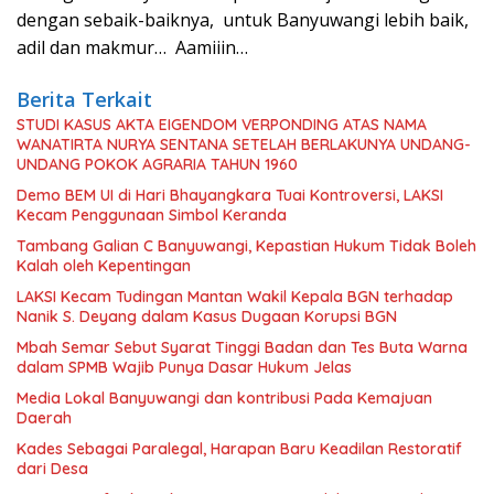
dengan sebaik-baiknya, untuk Banyuwangi lebih baik,
adil dan makmur… Aamiiin…
Berita Terkait
STUDI KASUS AKTA EIGENDOM VERPONDING ATAS NAMA
WANATIRTA NURYA SENTANA SETELAH BERLAKUNYA UNDANG-
UNDANG POKOK AGRARIA TAHUN 1960
Demo BEM UI di Hari Bhayangkara Tuai Kontroversi, LAKSI
Kecam Penggunaan Simbol Keranda
Tambang Galian C Banyuwangi, Kepastian Hukum Tidak Boleh
Kalah oleh Kepentingan
LAKSI Kecam Tudingan Mantan Wakil Kepala BGN terhadap
Nanik S. Deyang dalam Kasus Dugaan Korupsi BGN
Mbah Semar Sebut Syarat Tinggi Badan dan Tes Buta Warna
dalam SPMB Wajib Punya Dasar Hukum Jelas
Media Lokal Banyuwangi dan kontribusi Pada Kemajuan
Daerah
Kades Sebagai Paralegal, Harapan Baru Keadilan Restoratif
dari Desa