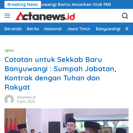
Langsung
Lapas Banyuwangi Bantu Amankan Stok PMI
Breaking News
Babinsa Kora
ke
konten
Beranda
Berita
Nasional
Jawa Timur
Banyuwangi
Bir
opini
Catatan untuk Sekkab Baru
Banyuwangi : Sumpah Jabatan,
Kontrak dengan Tuhan dan
Rakyat
Actanews.id
4 Juni 2026