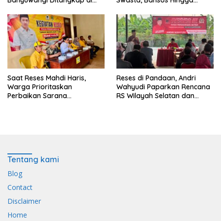
Banyuwangi Ditangkap di
Swasta, Bansos Hingga
Pelabuhan Jangkar
Infrastruktur Jalan
Saat Reses Mahdi Haris,
Reses di Pandaan, Andri
Warga Prioritaskan
Wahyudi Paparkan Rencana
Perbaikan Sarana
RS Wilayah Selatan dan
Keagamaan dan Penguatan
Penguatan Layanan
Ekonomi
Kesehatan
Tentang kami
Blog
Contact
Disclaimer
Home