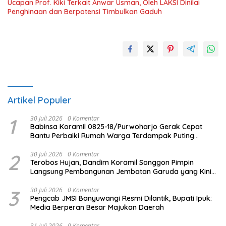
Ucapan Prof. Kiki Terkait Anwar Usman, Oleh LAKSI Dinilai
Penghinaan dan Berpotensi Timbulkan Gaduh
Artikel Populer
1
30 Juli 2026
0 Komentar
Babinsa Koramil 0825-18/Purwoharjo Gerak Cepat
Bantu Perbaiki Rumah Warga Terdampak Puting
Beliung
2
30 Juli 2026
0 Komentar
Terobos Hujan, Dandim Koramil Songgon Pimpin
Langsung Pembangunan Jembatan Garuda yang Kini
Capai 80 Persen
3
30 Juli 2026
0 Komentar
Pengcab JMSI Banyuwangi Resmi Dilantik, Bupati Ipuk:
Media Berperan Besar Majukan Daerah
31 Juli 2026
0 Komentar