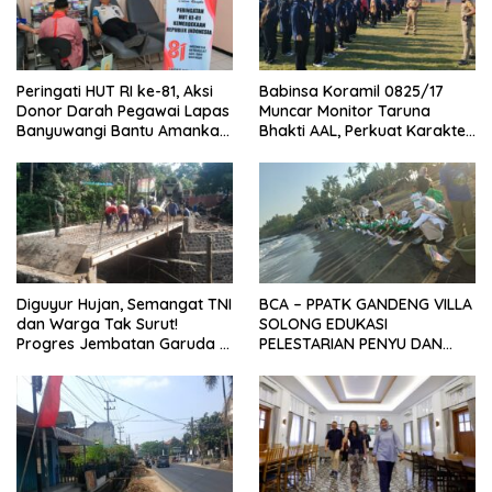
Peringati HUT RI ke-81, Aksi
Babinsa Koramil 0825/17
Donor Darah Pegawai Lapas
Muncar Monitor Taruna
Banyuwangi Bantu Amankan
Bhakti AAL, Perkuat Karakter
Stok PMI
dan Jiwa Nasionalisme Siswa
Sekolah Rakyat
Diguyur Hujan, Semangat TNI
BCA – PPATK GANDENG VILLA
dan Warga Tak Surut!
SOLONG EDUKASI
Progres Jembatan Garuda di
PELESTARIAN PENYU DAN
Songgon Capai 87 Persen
PELEPASAN TUKIK DI BIBIR
PANTAI SELAT BALI