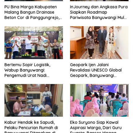
PU Bina Marga Kabupaten
InJourney dan Angkasa Pura
Malang Bangun Drainase
Siapkan Roadmap
Beton Cor di Panggungrejo,
Pariwisata Banyuwangi Mulai
Atasi Genangan Air
Event hingga Konektivitas
Bertemu Sopir Logistik,
Geopark Ijen Jalani
Wabup Banyuwangi:
Revalidasi UNESCO Global
Pengemudi Urat Nadi
Geopark, Banyuwangi
Ekonomi Indonesia
Tunjukkan Komitmen Jaga
Warisan Dunia
Kabur Hendak ke Sapudi,
Eko Suryono Siap Kawal
Pelaku Pencurian Rumah di
Aspirasi Warga, Dari Guru