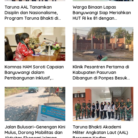
Taruna AAL Tanamkan
Warga Binaan Lapas
Disiplin dan Nasionalisme,
Banyuwangi Siap Meriahkan
Program Taruna Bhakti di
HUT RI ke 81 dengan
Banyuwangi Resmi Ditutup
Berbagai Perlombaan
Komnas HAM Soroti Capaian
Klinik Pesantren Pertama di
Banyuwangi dalam
Kabupaten Pasuruan
Pembangunan Inklusif,
Dibangun di Ponpes Besuk
Diusulkan Ikut Penilaian HAM
Kejayan, Permudah Layanan
Nasional
Kesehatan Santri
Jalan Bulusari–Genengan Kini
Taruna Bhakti Akademi
Mulus, Dorong Mobilitas dan
Militer Angkatan Laut (AAL)
Aktivitas Ekonomi Warga
Bersama Kodim