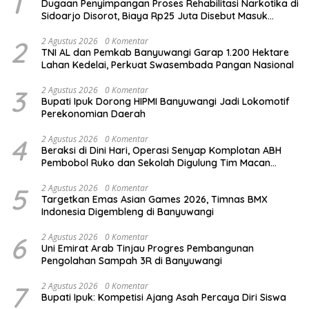
1
Dugaan Penyimpangan Proses Rehabilitasi Narkotika di
Sidoarjo Disorot, Biaya Rp25 Juta Disebut Masuk
Rekening Pribadi
2
2 Agustus 2026
0 Komentar
TNI AL dan Pemkab Banyuwangi Garap 1.200 Hektare
Lahan Kedelai, Perkuat Swasembada Pangan Nasional
3
2 Agustus 2026
0 Komentar
Bupati Ipuk Dorong HIPMI Banyuwangi Jadi Lokomotif
Perekonomian Daerah
4
2 Agustus 2026
0 Komentar
Beraksi di Dini Hari, Operasi Senyap Komplotan ABH
Pembobol Ruko dan Sekolah Digulung Tim Macan
Blambangan
5
2 Agustus 2026
0 Komentar
Targetkan Emas Asian Games 2026, Timnas BMX
Indonesia Digembleng di Banyuwangi
6
2 Agustus 2026
0 Komentar
Uni Emirat Arab Tinjau Progres Pembangunan
Pengolahan Sampah 3R di Banyuwangi
7
2 Agustus 2026
0 Komentar
Bupati Ipuk: Kompetisi Ajang Asah Percaya Diri Siswa