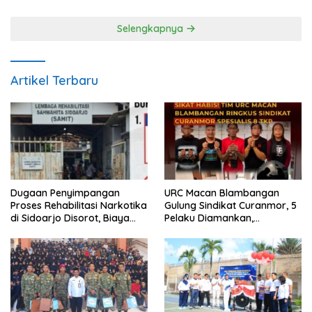
Selengkapnya
Artikel Terbaru
Dugaan Penyimpangan
URC Macan Blambangan
Proses Rehabilitasi Narkotika
Gulung Sindikat Curanmor, 5
di Sidoarjo Disorot, Biaya
Pelaku Diamankan,
Rp25 Juta Disebut Masuk
Terungkap Beraksi di 8 TKP
Rekening Pribadi
Banyuwangi