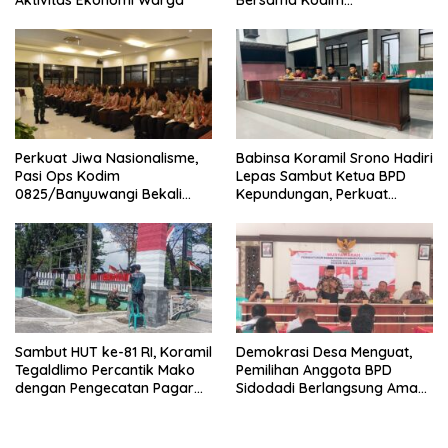
0825/Banyuwangi Wujudkan
Generasi Disiplin dan Berjiwa
Nasionalis
Perkuat Jiwa Nasionalisme,
Babinsa Koramil Srono Hadiri
Pasi Ops Kodim
Lepas Sambut Ketua BPD
0825/Banyuwangi Bekali
Kepundungan, Perkuat
Calon Paskibraka 2026
Sinergi Membangun Desa
dengan Wawasan
Kebangsaan
Sambut HUT ke-81 RI, Koramil
Demokrasi Desa Menguat,
Tegaldlimo Percantik Mako
Pemilihan Anggota BPD
dengan Pengecatan Pagar
Sidodadi Berlangsung Aman
Merah Putih
di Bawah Pengawalan
Babinsa dan
Bhabinkamtibmas