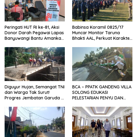
Peringati HUT RI ke-81, Aksi
Babinsa Koramil 0825/17
Donor Darah Pegawai Lapas
Muncar Monitor Taruna
Banyuwangi Bantu Amankan
Bhakti AAL, Perkuat Karakter
Stok PMI
dan Jiwa Nasionalisme Siswa
Sekolah Rakyat
Diguyur Hujan, Semangat TNI
BCA – PPATK GANDENG VILLA
dan Warga Tak Surut!
SOLONG EDUKASI
Progres Jembatan Garuda di
PELESTARIAN PENYU DAN
Songgon Capai 87 Persen
PELEPASAN TUKIK DI BIBIR
PANTAI SELAT BALI