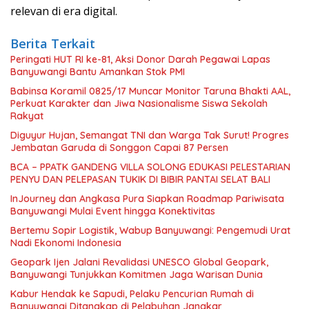
relevan di era digital.
Berita Terkait
Peringati HUT RI ke-81, Aksi Donor Darah Pegawai Lapas
Banyuwangi Bantu Amankan Stok PMI
Babinsa Koramil 0825/17 Muncar Monitor Taruna Bhakti AAL,
Perkuat Karakter dan Jiwa Nasionalisme Siswa Sekolah
Rakyat
Diguyur Hujan, Semangat TNI dan Warga Tak Surut! Progres
Jembatan Garuda di Songgon Capai 87 Persen
BCA – PPATK GANDENG VILLA SOLONG EDUKASI PELESTARIAN
PENYU DAN PELEPASAN TUKIK DI BIBIR PANTAI SELAT BALI
InJourney dan Angkasa Pura Siapkan Roadmap Pariwisata
Banyuwangi Mulai Event hingga Konektivitas
Bertemu Sopir Logistik, Wabup Banyuwangi: Pengemudi Urat
Nadi Ekonomi Indonesia
Geopark Ijen Jalani Revalidasi UNESCO Global Geopark,
Banyuwangi Tunjukkan Komitmen Jaga Warisan Dunia
Kabur Hendak ke Sapudi, Pelaku Pencurian Rumah di
Banyuwangi Ditangkap di Pelabuhan Jangkar