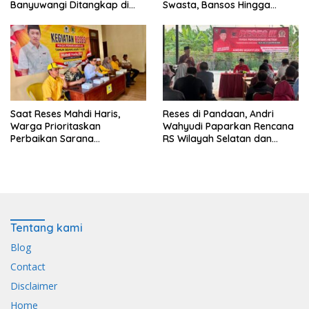
Banyuwangi Ditangkap di
Swasta, Bansos Hingga
Pelabuhan Jangkar
Infrastruktur Jalan
Saat Reses Mahdi Haris,
Reses di Pandaan, Andri
Warga Prioritaskan
Wahyudi Paparkan Rencana
Perbaikan Sarana
RS Wilayah Selatan dan
Keagamaan dan Penguatan
Penguatan Layanan
Ekonomi
Kesehatan
Tentang kami
Blog
Contact
Disclaimer
Home