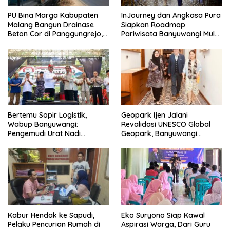
PU Bina Marga Kabupaten
InJourney dan Angkasa Pura
Malang Bangun Drainase
Siapkan Roadmap
Beton Cor di Panggungrejo,
Pariwisata Banyuwangi Mulai
Atasi Genangan Air
Event hingga Konektivitas
Bertemu Sopir Logistik,
Geopark Ijen Jalani
Wabup Banyuwangi:
Revalidasi UNESCO Global
Pengemudi Urat Nadi
Geopark, Banyuwangi
Ekonomi Indonesia
Tunjukkan Komitmen Jaga
Warisan Dunia
Kabur Hendak ke Sapudi,
Eko Suryono Siap Kawal
Pelaku Pencurian Rumah di
Aspirasi Warga, Dari Guru