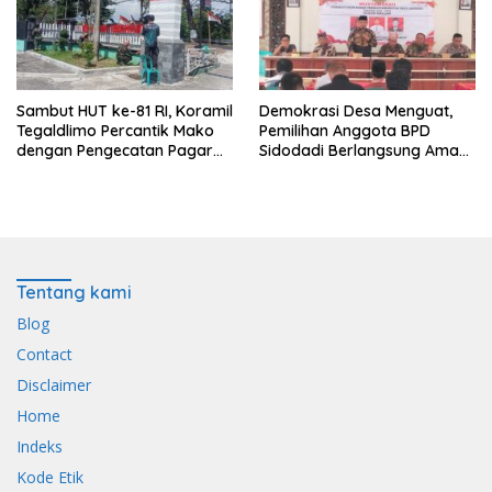
Sambut HUT ke-81 RI, Koramil
Demokrasi Desa Menguat,
Tegaldlimo Percantik Mako
Pemilihan Anggota BPD
dengan Pengecatan Pagar
Sidodadi Berlangsung Aman
Merah Putih
di Bawah Pengawalan
Babinsa dan
Bhabinkamtibmas
Tentang kami
Blog
Contact
Disclaimer
Home
Indeks
Kode Etik