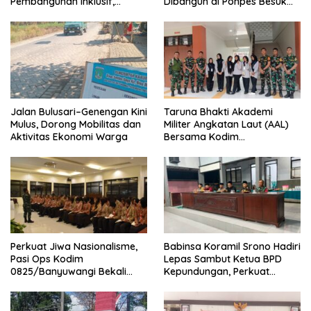
Pembangunan Inklusif,
Dibangun di Ponpes Besuk
Diusulkan Ikut Penilaian HAM
Kejayan, Permudah Layanan
Nasional
Kesehatan Santri
Jalan Bulusari–Genengan Kini
Taruna Bhakti Akademi
Mulus, Dorong Mobilitas dan
Militer Angkatan Laut (AAL)
Aktivitas Ekonomi Warga
Bersama Kodim
0825/Banyuwangi Wujudkan
Generasi Disiplin dan Berjiwa
Nasionalis
Perkuat Jiwa Nasionalisme,
Babinsa Koramil Srono Hadiri
Pasi Ops Kodim
Lepas Sambut Ketua BPD
0825/Banyuwangi Bekali
Kepundungan, Perkuat
Calon Paskibraka 2026
Sinergi Membangun Desa
dengan Wawasan
Kebangsaan