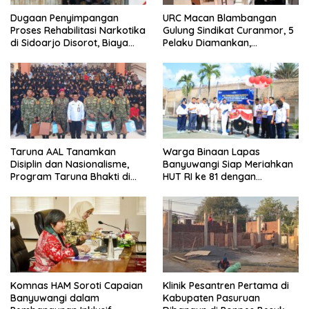
Dugaan Penyimpangan
URC Macan Blambangan
Proses Rehabilitasi Narkotika
Gulung Sindikat Curanmor, 5
di Sidoarjo Disorot, Biaya
Pelaku Diamankan,
Rp25 Juta Disebut Masuk
Terungkap Beraksi di 8 TKP
Rekening Pribadi
Banyuwangi
Taruna AAL Tanamkan
Warga Binaan Lapas
Disiplin dan Nasionalisme,
Banyuwangi Siap Meriahkan
Program Taruna Bhakti di
HUT RI ke 81 dengan
Banyuwangi Resmi Ditutup
Berbagai Perlombaan
Komnas HAM Soroti Capaian
Klinik Pesantren Pertama di
Banyuwangi dalam
Kabupaten Pasuruan