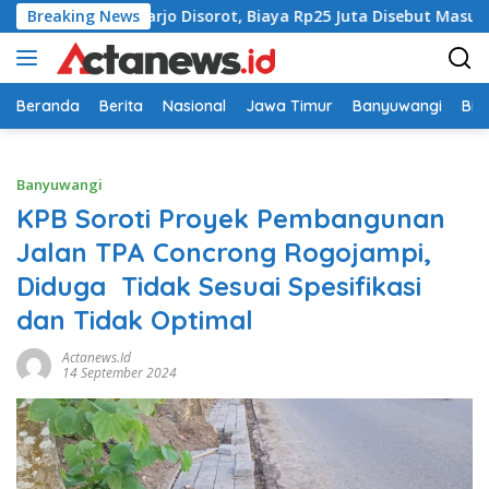
Langsung
di Sidoarjo Disorot, Biaya Rp25 Juta Disebut Masuk Rekening P
Breaking News
ke
konten
Beranda
Berita
Nasional
Jawa Timur
Banyuwangi
Bir
Banyuwangi
KPB Soroti Proyek Pembangunan
Jalan TPA Concrong Rogojampi,
Diduga Tidak Sesuai Spesifikasi
dan Tidak Optimal
Actanews.id
14 September 2024