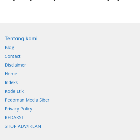
Merah Putih
di Bawah Pengawalan
Babinsa dan
Bhabinkamtibmas
Tentang kami
Blog
Contact
Disclaimer
Home
Indeks
Kode Etik
Pedoman Media Siber
Privacy Policy
REDAKSI
SHOP ADV/IKLAN