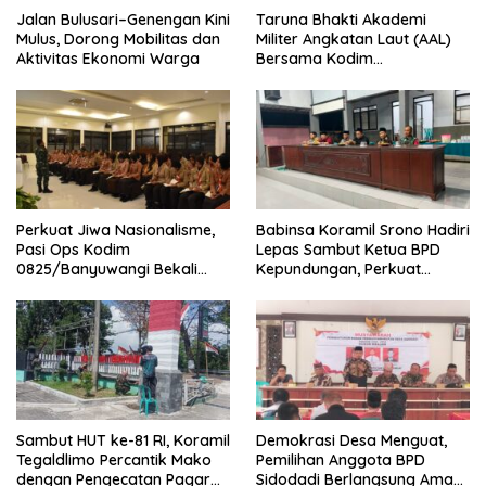
Jalan Bulusari–Genengan Kini
Taruna Bhakti Akademi
Mulus, Dorong Mobilitas dan
Militer Angkatan Laut (AAL)
Aktivitas Ekonomi Warga
Bersama Kodim
0825/Banyuwangi Wujudkan
Generasi Disiplin dan Berjiwa
Nasionalis
Perkuat Jiwa Nasionalisme,
Babinsa Koramil Srono Hadiri
Pasi Ops Kodim
Lepas Sambut Ketua BPD
0825/Banyuwangi Bekali
Kepundungan, Perkuat
Calon Paskibraka 2026
Sinergi Membangun Desa
dengan Wawasan
Kebangsaan
Sambut HUT ke-81 RI, Koramil
Demokrasi Desa Menguat,
Tegaldlimo Percantik Mako
Pemilihan Anggota BPD
dengan Pengecatan Pagar
Sidodadi Berlangsung Aman