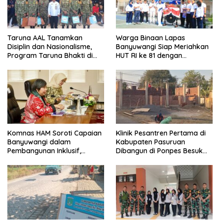
Taruna AAL Tanamkan
Warga Binaan Lapas
Disiplin dan Nasionalisme,
Banyuwangi Siap Meriahkan
Program Taruna Bhakti di
HUT RI ke 81 dengan
Banyuwangi Resmi Ditutup
Berbagai Perlombaan
Komnas HAM Soroti Capaian
Klinik Pesantren Pertama di
Banyuwangi dalam
Kabupaten Pasuruan
Pembangunan Inklusif,
Dibangun di Ponpes Besuk
Diusulkan Ikut Penilaian HAM
Kejayan, Permudah Layanan
Nasional
Kesehatan Santri