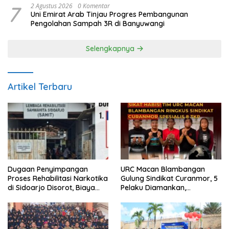
7
2 Agustus 2026
0 Komentar
Uni Emirat Arab Tinjau Progres Pembangunan
Pengolahan Sampah 3R di Banyuwangi
Selengkapnya
Artikel Terbaru
Dugaan Penyimpangan
URC Macan Blambangan
Proses Rehabilitasi Narkotika
Gulung Sindikat Curanmor, 5
di Sidoarjo Disorot, Biaya
Pelaku Diamankan,
Rp25 Juta Disebut Masuk
Terungkap Beraksi di 8 TKP
Rekening Pribadi
Banyuwangi