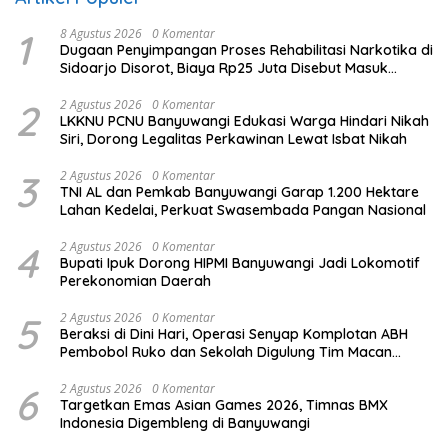
1
8 Agustus 2026
0 Komentar
Dugaan Penyimpangan Proses Rehabilitasi Narkotika di
Sidoarjo Disorot, Biaya Rp25 Juta Disebut Masuk
Rekening Pribadi
2
2 Agustus 2026
0 Komentar
LKKNU PCNU Banyuwangi Edukasi Warga Hindari Nikah
Siri, Dorong Legalitas Perkawinan Lewat Isbat Nikah
3
2 Agustus 2026
0 Komentar
TNI AL dan Pemkab Banyuwangi Garap 1.200 Hektare
Lahan Kedelai, Perkuat Swasembada Pangan Nasional
4
2 Agustus 2026
0 Komentar
Bupati Ipuk Dorong HIPMI Banyuwangi Jadi Lokomotif
Perekonomian Daerah
5
2 Agustus 2026
0 Komentar
Beraksi di Dini Hari, Operasi Senyap Komplotan ABH
Pembobol Ruko dan Sekolah Digulung Tim Macan
Blambangan
6
2 Agustus 2026
0 Komentar
Targetkan Emas Asian Games 2026, Timnas BMX
Indonesia Digembleng di Banyuwangi