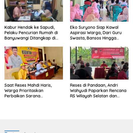
Kabur Hendak ke Sapudi,
Eko Suryono Siap Kawal
Pelaku Pencurian Rumah di
Aspirasi Warga, Dari Guru
Banyuwangi Ditangkap di
Swasta, Bansos Hingga
Pelabuhan Jangkar
Infrastruktur Jalan
Saat Reses Mahdi Haris,
Reses di Pandaan, Andri
Warga Prioritaskan
Wahyudi Paparkan Rencana
Perbaikan Sarana
RS Wilayah Selatan dan
Keagamaan dan Penguatan
Penguatan Layanan
Ekonomi
Kesehatan