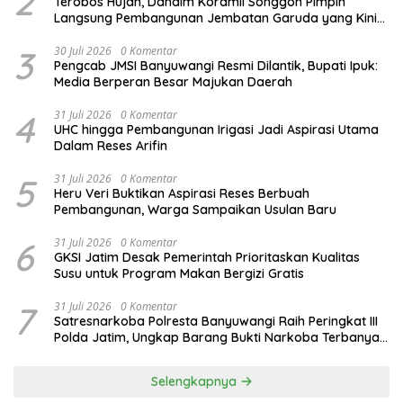
2
Terobos Hujan, Dandim Koramil Songgon Pimpin
Langsung Pembangunan Jembatan Garuda yang Kini
Capai 80 Persen
3
30 Juli 2026
0 Komentar
Pengcab JMSI Banyuwangi Resmi Dilantik, Bupati Ipuk:
Media Berperan Besar Majukan Daerah
4
31 Juli 2026
0 Komentar
UHC hingga Pembangunan Irigasi Jadi Aspirasi Utama
Dalam Reses Arifin
5
31 Juli 2026
0 Komentar
Heru Veri Buktikan Aspirasi Reses Berbuah
Pembangunan, Warga Sampaikan Usulan Baru
6
31 Juli 2026
0 Komentar
GKSI Jatim Desak Pemerintah Prioritaskan Kualitas
Susu untuk Program Makan Bergizi Gratis
7
31 Juli 2026
0 Komentar
Satresnarkoba Polresta Banyuwangi Raih Peringkat III
Polda Jatim, Ungkap Barang Bukti Narkoba Terbanyak
Semester I 2026
Selengkapnya