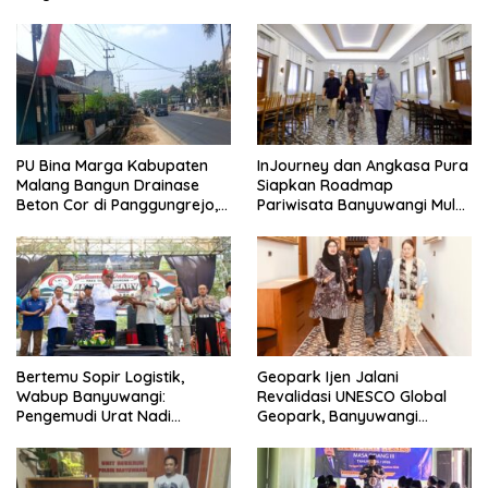
Songgon Capai 87 Persen
PELEPASAN TUKIK DI BIBIR
PANTAI SELAT BALI
PU Bina Marga Kabupaten
InJourney dan Angkasa Pura
Malang Bangun Drainase
Siapkan Roadmap
Beton Cor di Panggungrejo,
Pariwisata Banyuwangi Mulai
Atasi Genangan Air
Event hingga Konektivitas
Bertemu Sopir Logistik,
Geopark Ijen Jalani
Wabup Banyuwangi:
Revalidasi UNESCO Global
Pengemudi Urat Nadi
Geopark, Banyuwangi
Ekonomi Indonesia
Tunjukkan Komitmen Jaga
Warisan Dunia