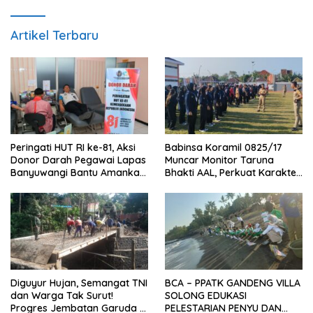
Artikel Terbaru
Peringati HUT RI ke-81, Aksi
Babinsa Koramil 0825/17
Donor Darah Pegawai Lapas
Muncar Monitor Taruna
Banyuwangi Bantu Amankan
Bhakti AAL, Perkuat Karakter
Stok PMI
dan Jiwa Nasionalisme Siswa
Sekolah Rakyat
Diguyur Hujan, Semangat TNI
BCA – PPATK GANDENG VILLA
dan Warga Tak Surut!
SOLONG EDUKASI
Progres Jembatan Garuda di
PELESTARIAN PENYU DAN