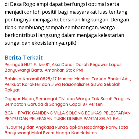
di Desa Rogojampi dapat berfungsi optimal serta
menjadi contoh positif bagi masyarakat luas tentang
pentingnya menjaga kebersihan lingkungan. Dengan
tidak membuang sampah sembarangan, warga
berkontribusi langsung dalam menjaga kelestarian
sungai dan ekosistemnya. (pik)
Berita Terkait
Peringati HUT RI ke-81, Aksi Donor Darah Pegawai Lapas
Banyuwangi Bantu Amankan Stok PMI
Babinsa Koramil 0825/17 Muncar Monitor Taruna Bhakti AAL,
Perkuat Karakter dan Jiwa Nasionalisme Siswa Sekolah
Rakyat
Diguyur Hujan, Semangat TNI dan Warga Tak Surut! Progres
Jembatan Garuda di Songgon Capai 87 Persen
BCA – PPATK GANDENG VILLA SOLONG EDUKASI PELESTARIAN
PENYU DAN PELEPASAN TUKIK DI BIBIR PANTAI SELAT BALI
InJourney dan Angkasa Pura Siapkan Roadmap Pariwisata
Banyuwangi Mulai Event hingga Konektivitas