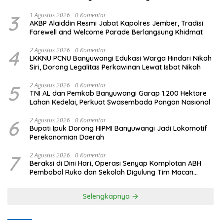
3
1 Agustus 2026
0 Komentar
AKBP Alaiddin Resmi Jabat Kapolres Jember, Tradisi
Farewell and Welcome Parade Berlangsung Khidmat
4
2 Agustus 2026
0 Komentar
LKKNU PCNU Banyuwangi Edukasi Warga Hindari Nikah
Siri, Dorong Legalitas Perkawinan Lewat Isbat Nikah
5
2 Agustus 2026
0 Komentar
TNI AL dan Pemkab Banyuwangi Garap 1.200 Hektare
Lahan Kedelai, Perkuat Swasembada Pangan Nasional
6
2 Agustus 2026
0 Komentar
Bupati Ipuk Dorong HIPMI Banyuwangi Jadi Lokomotif
Perekonomian Daerah
7
2 Agustus 2026
0 Komentar
Beraksi di Dini Hari, Operasi Senyap Komplotan ABH
Pembobol Ruko dan Sekolah Digulung Tim Macan
Blambangan
Selengkapnya