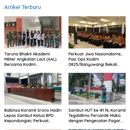
Artikel Terbaru
Taruna Bhakti Akademi
Perkuat Jiwa Nasionalisme,
Militer Angkatan Laut (AAL)
Pasi Ops Kodim
Bersama Kodim
0825/Banyuwangi Bekali
0825/Banyuwangi Wujudkan
Calon Paskibraka 2026
Generasi Disiplin dan Berjiwa
dengan Wawasan
Nasionalis
Kebangsaan
Babinsa Koramil Srono Hadiri
Sambut HUT ke-81 RI, Koramil
Lepas Sambut Ketua BPD
Tegaldlimo Percantik Mako
Kepundungan, Perkuat
dengan Pengecatan Pagar
Sinergi Membangun Desa
Merah Putih