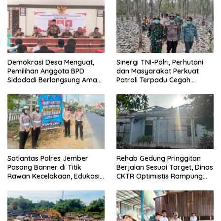
Demokrasi Desa Menguat,
Sinergi TNI-Polri, Perhutani
Pemilihan Anggota BPD
dan Masyarakat Perkuat
Sidodadi Berlangsung Aman
Patroli Terpadu Cegah
di Bawah Pengawalan
Karhutla di Pesanggaran
Babinsa dan
Bhabinkamtibmas
Satlantas Polres Jember
Rehab Gedung Pringgitan
Pasang Banner di Titik
Berjalan Sesuai Target, Dinas
Rawan Kecelakaan, Edukasi
CKTR Optimistis Rampung
Pengendara Utamakan
Tepat Waktu
Keselamatan