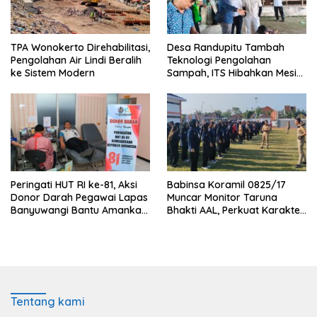
TPA Wonokerto Direhabilitasi,
Desa Randupitu Tambah
Pengolahan Air Lindi Beralih
Teknologi Pengolahan
ke Sistem Modern
Sampah, ITS Hibahkan Mesin
Pengubah Plastik Jadi BBM
Peringati HUT RI ke-81, Aksi
Babinsa Koramil 0825/17
Donor Darah Pegawai Lapas
Muncar Monitor Taruna
Banyuwangi Bantu Amankan
Bhakti AAL, Perkuat Karakter
Stok PMI
dan Jiwa Nasionalisme Siswa
Sekolah Rakyat
Tentang kami