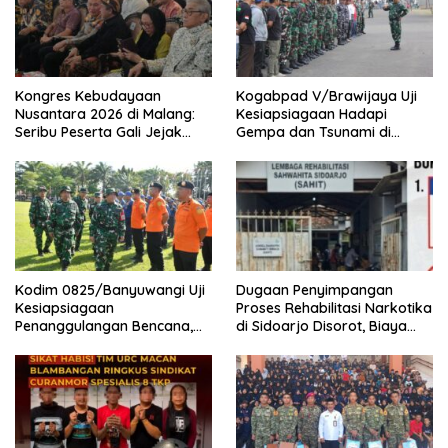
Kongres Kebudayaan
Kogabpad V/Brawijaya Uji
Nusantara 2026 di Malang:
Kesiapsiagaan Hadapi
Seribu Peserta Gali Jejak
Gempa dan Tsunami di
Peradaban dan Masa Depan
Banyuwangi
Budaya Indonesia
Kodim 0825/Banyuwangi Uji
Dugaan Penyimpangan
Kesiapsiagaan
Proses Rehabilitasi Narkotika
Penanggulangan Bencana,
di Sidoarjo Disorot, Biaya
419 Personel Dikerahkan
Rp25 Juta Disebut Masuk
Rekening Pribadi