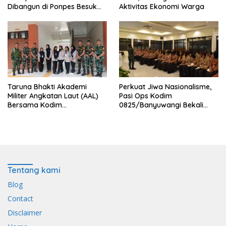
Dibangun di Ponpes Besuk
Aktivitas Ekonomi Warga
Kejayan, Permudah Layanan
Kesehatan Santri
Taruna Bhakti Akademi
Perkuat Jiwa Nasionalisme,
Militer Angkatan Laut (AAL)
Pasi Ops Kodim
Bersama Kodim
0825/Banyuwangi Bekali
0825/Banyuwangi Wujudkan
Calon Paskibraka 2026
Generasi Disiplin dan Berjiwa
dengan Wawasan
Nasionalis
Kebangsaan
Tentang kami
Blog
Contact
Disclaimer