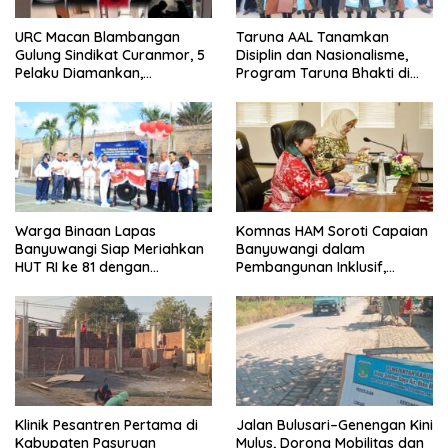
URC Macan Blambangan
Taruna AAL Tanamkan
Gulung Sindikat Curanmor, 5
Disiplin dan Nasionalisme,
Pelaku Diamankan,
Program Taruna Bhakti di
Terungkap Beraksi di 8 TKP
Banyuwangi Resmi Ditutup
Banyuwangi
Warga Binaan Lapas
Komnas HAM Soroti Capaian
Banyuwangi Siap Meriahkan
Banyuwangi dalam
HUT RI ke 81 dengan
Pembangunan Inklusif,
Berbagai Perlombaan
Diusulkan Ikut Penilaian HAM
Nasional
Klinik Pesantren Pertama di
Jalan Bulusari–Genengan Kini
Kabupaten Pasuruan
Mulus, Dorong Mobilitas dan