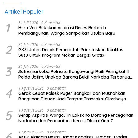
Artikel Populer
1
31 Juli 2026
0 Komentar
Heru Veri Buktikan Aspirasi Reses Berbuah
Pembangunan, Warga Sampaikan Usulan Baru
2
31 Juli 2026
0 Komentar
GKSI Jatim Desak Pemerintah Prioritaskan Kualitas
Susu untuk Program Makan Bergizi Gratis
3
31 Juli 2026
0 Komentar
Satresnarkoba Polresta Banyuwangi Raih Peringkat III
Polda Jatim, Ungkap Barang Bukti Narkoba Terbanyak
Semester I 2026
4
1 Agustus 2026
0 Komentar
Gerak Cepat Polsek Puger Bongkar dan Musnahkan
Bangunan Diduga Jadi Tempat Transaksi Okerbaya
5
1 Agustus 2026
0 Komentar
Serap Aspirasi Warga, Tri Laksono Dorong Pencegahan
Narkoba dan Penguatan Literasi Digital Gen Z
6
1 Agustus 2026
0 Komentar
AKBP Alaiddin Resmi Jabat Kapolres Jember, Tradisi