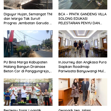
Diguyur Hujan, Semangat TNI
BCA – PPATK GANDENG VILLA
dan Warga Tak Surut!
SOLONG EDUKASI
Progres Jembatan Garuda di
PELESTARIAN PENYU DAN
Songgon Capai 87 Persen
PELEPASAN TUKIK DI BIBIR
PANTAI SELAT BALI
PU Bina Marga Kabupaten
InJourney dan Angkasa Pura
Malang Bangun Drainase
Siapkan Roadmap
Beton Cor di Panggungrejo,
Pariwisata Banyuwangi Mulai
Atasi Genangan Air
Event hingga Konektivitas
Bertemu Sopir Logistik,
Geopark Ijen Jalani