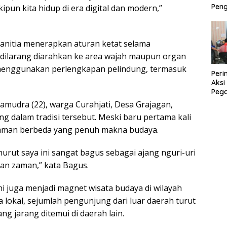
Peng
ipun kita hidup di era digital dan modern,”
Bera
Mod
anitia menerapkan aturan ketat selama
dilarang diarahkan ke area wajah maupun organ
n menggunakan perlengkapan pelindung, termasuk
Peri
Aksi
Peg
Ban
amudra (22), warga Curahjati, Desa Grajagan,
Ama
g dalam tradisi tersebut. Meski baru pertama kali
laman berbeda yang penuh makna budaya.
nurut saya ini sangat bagus sebagai ajang nguri-uri
an zaman,” kata Bagus.
 juga menjadi magnet wisata budaya di wilayah
 lokal, sejumlah pengunjung dari luar daerah turut
ng jarang ditemui di daerah lain.