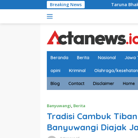
Langsung
Breaking News
Taruna Bhakti Akademi Militer
ke
konten
Beranda
Berita
Nasional
Jawa 
opini
Kriminal
Olahraga/kesehatan
Blog
Contact
Disclaimer
Home
Banyuwangi
,
Berita
Tradisi Cambuk Tiban
Banyuwangi Diajak J