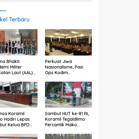
ikel Terbaru
na Bhakti
Perkuat Jiwa
emi Militer
Nasionalisme, Pasi
atan Laut (AAL)
Ops Kodim
sama Kodim
0825/Banyuwangi
5/Banyuwangi
Bekali Calon
dkan Generasi
Paskibraka 2026
plin dan Berjiwa
dengan Wawasan
onalis
Kebangsaan
nsa Koramil
Sambut HUT ke-81 RI,
o Hadiri Lepas
Koramil Tegaldlimo
but Ketua BPD
Percantik Mako
undungan,
dengan Pengecatan
uat Sinergi
Pagar Merah Putih