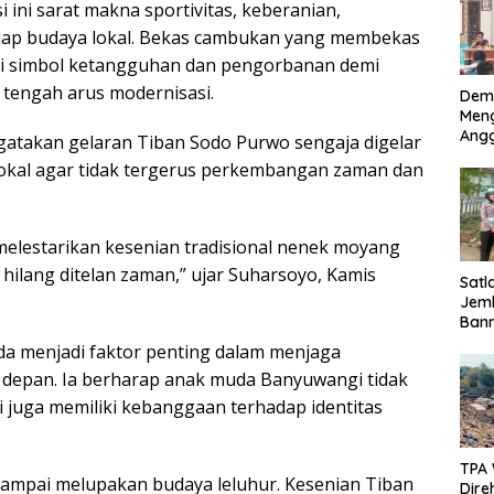
i ini sarat makna sportivitas, keberanian,
Mem
adap budaya lokal. Bekas cambukan yang membekas
ai simbol ketangguhan dan pengorbanan demi
 tengah arus modernisasi.
Dem
Meng
Ang
gatakan gelaran Tiban Sodo Purwo sengaja digelar
Sido
okal agar tidak tergerus perkembangan zaman dan
Ama
Pen
dan
Bha
 melestarikan kesenian tradisional nenek moyang
ak hilang ditelan zaman,” ujar Suharsoyo, Kamis
Satl
Jem
Bann
Kece
da menjadi faktor penting dalam menjaga
Pen
a depan. Ia berharap anak muda Banyuwangi tidak
Uta
Kes
 juga memiliki kebanggaan terhadap identitas
TPA
ampai melupakan budaya leluhur. Kesenian Tiban
Direh