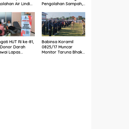
olahan Air Lindi
Pengolahan Sampah,
lih ke Sistem
ITS Hibahkan Mesin
ern
Pengubah Plastik Jadi
BBM
ngati HUT RI ke-81,
Babinsa Koramil
 Donor Darah
0825/17 Muncar
awai Lapas
Monitor Taruna Bhakti
yuwangi Bantu
AAL, Perkuat Karakter
nkan Stok PMI
dan Jiwa
Nasionalisme Siswa
Sekolah Rakyat