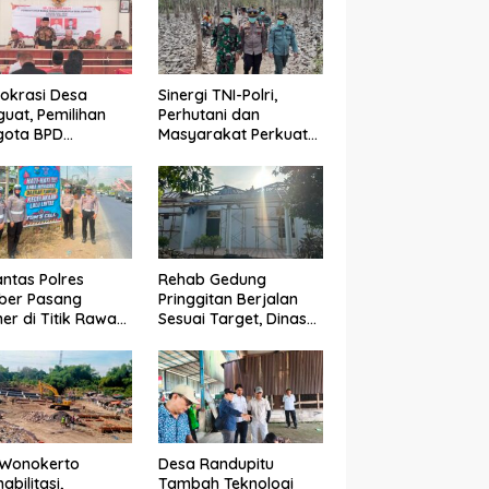
bangun Desa
okrasi Desa
Sinergi TNI-Polri,
uat, Pemilihan
Perhutani dan
gota BPD
Masyarakat Perkuat
dadi Berlangsung
Patroli Terpadu Cegah
n di Bawah
Karhutla di
gawalan Babinsa
Pesanggaran
binkamtibmas
antas Polres
Rehab Gedung
ber Pasang
Pringgitan Berjalan
er di Titik Rawan
Sesuai Target, Dinas
lakaan, Edukasi
CKTR Optimistis
gendara
Rampung Tepat
makan
Waktu
elamatan
 Wonokerto
Desa Randupitu
abilitasi,
Tambah Teknologi