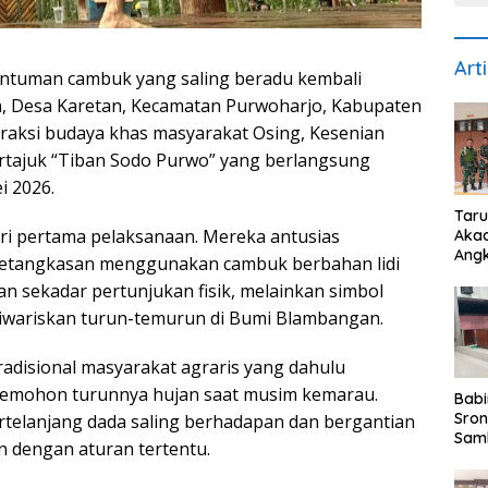
Art
ntuman cambuk yang saling beradu kembali
, Desa Karetan, Kecamatan Purwoharjo, Kabupaten
atraksi budaya khas masyarakat Osing, Kesenian
bertajuk “Tiban Sodo Purwo” yang berlangsung
i 2026.
Taru
ri pertama pelaksanaan. Mereka antusias
Akad
Angk
 ketangkasan menggunakan cambuk berbahan lidi
Ber
kan sekadar pertunjukan fisik, melainkan simbol
082
Wuju
diwariskan turun-temurun di Bumi Blambangan.
Disi
Nasi
tradisional masyarakat agraris yang dahulu
r memohon turunnya hujan saat musim kemarau.
Babi
Sron
rtelanjang dada saling berhadapan dan bergantian
Sam
 dengan aturan tertentu.
Kep
Perk