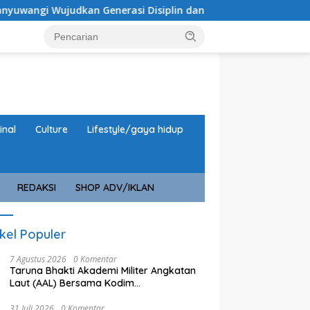
Generasi Disiplin dan Berjiwa Nasionalis
Perkuat Jiw
inal
Culture
Lifestyle/gaya hidup
REDAKSI
SHOP ADV/IKLAN
ikel Populer
7 Agustus 2026
0 Komentar
Taruna Bhakti Akademi Militer Angkatan
Laut (AAL) Bersama Kodim
0825/Banyuwangi Wujudkan Generasi
Disiplin dan Berjiwa Nasionalis
31 Juli 2026
0 Komentar