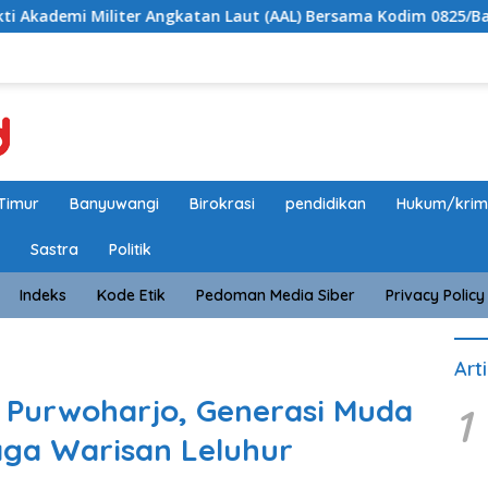
 Angkatan Laut (AAL) Bersama Kodim 0825/Banyuwangi Wujudkan 
Timur
Banyuwangi
Birokrasi
pendidikan
Hukum/krim
Sastra
Politik
Indeks
Kode Etik
Pedoman Media Siber
Privacy Policy
Art
 Purwoharjo, Generasi Muda
1
aga Warisan Leluhur