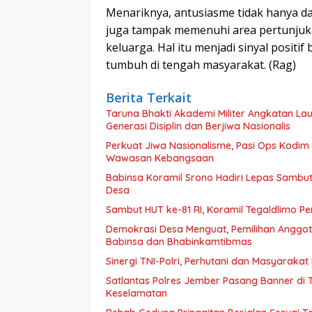
Menariknya, antusiasme tidak hanya d
juga tampak memenuhi area pertunjuka
keluarga. Hal itu menjadi sinyal positi
tumbuh di tengah masyarakat. (Rag)
Berita Terkait
Taruna Bhakti Akademi Militer Angkatan L
Generasi Disiplin dan Berjiwa Nasionalis
Perkuat Jiwa Nasionalisme, Pasi Ops Kodi
Wawasan Kebangsaan
Babinsa Koramil Srono Hadiri Lepas Sambu
Desa
Sambut HUT ke-81 RI, Koramil Tegaldlimo P
Demokrasi Desa Menguat, Pemilihan Anggo
Babinsa dan Bhabinkamtibmas
Sinergi TNI-Polri, Perhutani dan Masyaraka
Satlantas Polres Jember Pasang Banner di
Keselamatan