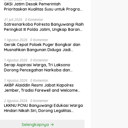
GKSI Jatim Desak Pemerintah
Prioritaskan Kualitas Susu untuk Program
Makan Bergizi Gratis
31 Juli 2026
0 Komentar
Satresnarkoba Polresta Banyuwangi Raih
Peringkat III Polda Jatim, Ungkap Barang
Bukti Narkoba Terbanyak Semester I
2026
1 Agustus 2026
0 Komentar
Gerak Cepat Polsek Puger Bongkar dan
Musnahkan Bangunan Diduga Jadi
Tempat Transaksi Okerbaya
1 Agustus 2026
0 Komentar
Serap Aspirasi Warga, Tri Laksono
Dorong Pencegahan Narkoba dan
Penguatan Literasi Digital Gen Z
1 Agustus 2026
0 Komentar
AKBP Alaiddin Resmi Jabat Kapolres
Jember, Tradisi Farewell and Welcome
Parade Berlangsung Khidmat
2 Agustus 2026
0 Komentar
LKKNU PCNU Banyuwangi Edukasi Warga
Hindari Nikah Siri, Dorong Legalitas
Perkawinan Lewat Isbat Nikah
Selengkapnya