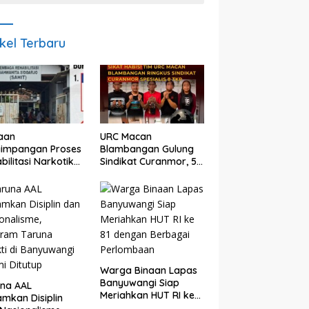
ikel Terbaru
aan
URC Macan
yimpangan Proses
Blambangan Gulung
bilitasi Narkotika
Sindikat Curanmor, 5
idoarjo Disorot,
Pelaku Diamankan,
a Rp25 Juta
Terungkap Beraksi di
but Masuk
8 TKP Banyuwangi
ning Pribadi
Warga Binaan Lapas
Banyuwangi Siap
una AAL
Meriahkan HUT RI ke
mkan Disiplin
81 dengan Berbagai