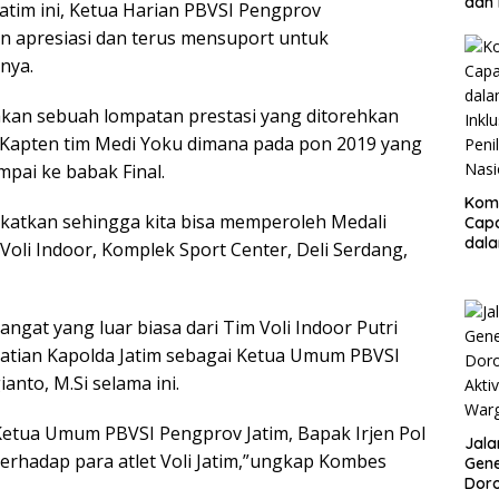
dan 
Jatim ini, Ketua Harian PBVSI Pengprov
Pro
 apresiasi dan terus mensuport untuk
Bhak
Resm
nya.
kan sebuah lompatan prestasi yang ditorehkan
an Kapten tim Medi Yoku dimana pada pon 2019 yang
ampai ke babak Final.
Kom
ngkatkan sehingga kita bisa memperoleh Medali
Cap
dal
oli Indoor, Komplek Sport Center, Deli Serdang,
Inklu
Peni
Nasi
at yang luar biasa dari Tim Voli Indoor Putri
erhatian Kapolda Jatim sebagai Ketua Umum PBVSI
anto, M.Si selama ini.
Ketua Umum PBVSI Pengprov Jatim, Bapak Irjen Pol
Jala
erhadap para atlet Voli Jatim,”ungkap Kombes
Gene
Doro