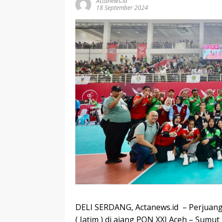
Actanews.id
18 September 2024
DELI SERDANG, Actanews.id – Perjuanga
( Jatim ) di ajang PON XXI Aceh – Sumu