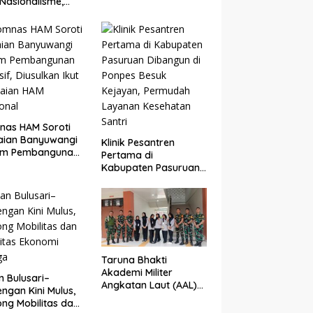
Nasionalisme,
Perlombaan
gram Taruna
ti di Banyuwangi
i Ditutup
nas HAM Soroti
aian Banyuwangi
Klinik Pesantren
am Pembangunan
Pertama di
sif, Diusulkan Ikut
Kabupaten Pasuruan
laian HAM
Dibangun di Ponpes
onal
Besuk Kejayan,
Permudah Layanan
Kesehatan Santri
Taruna Bhakti
Akademi Militer
n Bulusari–
Angkatan Laut (AAL)
ngan Kini Mulus,
Bersama Kodim
ng Mobilitas dan
0825/Banyuwangi