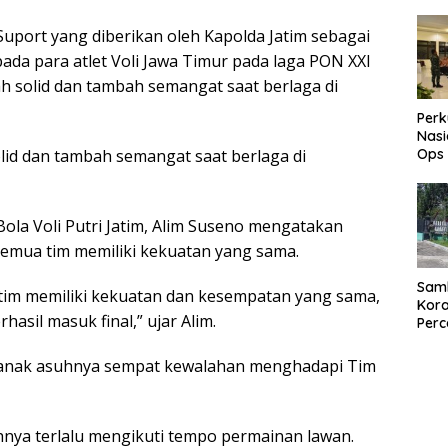
Akti
War
uport yang diberikan oleh Kapolda Jatim sebagai
da para atlet Voli Jawa Timur pada laga PON XXI
ah solid dan tambah semangat saat berlaga di
Perk
Nasi
olid dan tambah semangat saat berlaga di
Ops
082
Beka
Pask
ola Voli Putri Jatim, Alim Suseno mengatakan
den
Keb
 semua tim memiliki kekuatan yang sama.
Samb
 tim memiliki kekuatan dan kesempatan yang sama,
Kora
hasil masuk final,” ujar Alim.
Perc
den
Paga
i anak asuhnya sempat kewalahan menghadapi Tim
hnya terlalu mengikuti tempo permainan lawan.