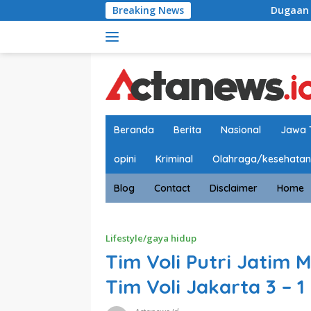
Langsung
Breaking News
Dugaan Penyimpangan Proses
ke
konten
Beranda
Berita
Nasional
Jawa 
opini
Kriminal
Olahraga/kesehatan
Blog
Contact
Disclaimer
Home
Lifestyle/gaya hidup
Tim Voli Putri Jatim 
Tim Voli Jakarta 3 – 