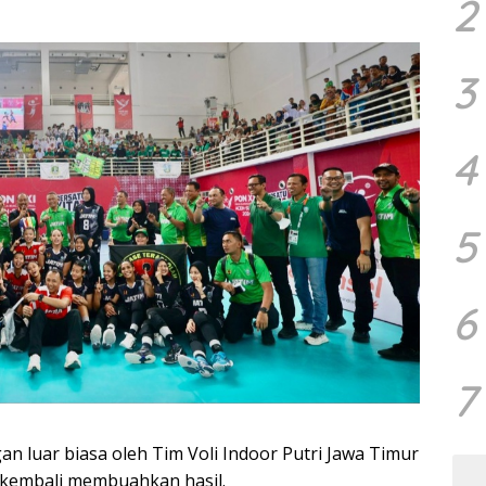
2
3
4
5
6
7
n luar biasa oleh Tim Voli Indoor Putri Jawa Timur
t kembali membuahkan hasil.