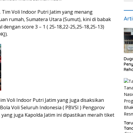
, Tim Voli Indoor Putri Jatim yang menang
Art
an rumah, Sumatera Utara (Sumut), kini di babak
l dengan score 3 – 1 ( 25-18,22-25,25-18,25-13)
KJ).
Dug
Pen
Reha
di S
Biay
Dise
Reke
m Voli Indoor Putri Jatim yang juga disaksikan
la Voli Seluruh Indonesia ( PBVSI ) Pengprov
i yang juga Kapolda Jatim ini dipastikan meraih tiket
Tar
Tana