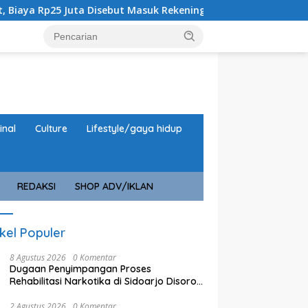
Disebut Masuk Rekening Pribadi
URC Macan Blambangan 
inal
Culture
Lifestyle/gaya hidup
REDAKSI
SHOP ADV/IKLAN
ikel Populer
8 Agustus 2026
0 Komentar
Dugaan Penyimpangan Proses
Rehabilitasi Narkotika di Sidoarjo Disorot,
Biaya Rp25 Juta Disebut Masuk Rekening
Pribadi
2 Agustus 2026
0 Komentar