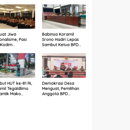
vitas Ekonomi
Wujudkan Generasi
ga
Disiplin dan Berjiwa
Nasionalis
uat Jiwa
Babinsa Koramil
onalisme, Pasi
Srono Hadiri Lepas
 Kodim
Sambut Ketua BPD
5/Banyuwangi
Kepundungan,
li Calon
Perkuat Sinergi
ibraka 2026
Membangun Desa
gan Wawasan
angsaan
ut HUT ke-81 RI,
Demokrasi Desa
mil Tegaldlimo
Menguat, Pemilihan
antik Mako
Anggota BPD
gan Pengecatan
Sidodadi Berlangsung
r Merah Putih
Aman di Bawah
Pengawalan Babinsa
dan
Bhabinkamtibmas