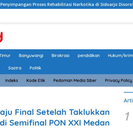
 Rehabilitasi Narkotika di Sidoarjo Disorot, Biaya Rp25 Juta 
Timur
Banyuwangi
Birokrasi
pendidikan
Hukum/krim
Sastra
Politik
Indeks
Kode Etik
Pedoman Media Siber
Privacy Policy
Art
Maju Final Setelah Taklukkan
1
1 di Semifinal PON XXI Medan