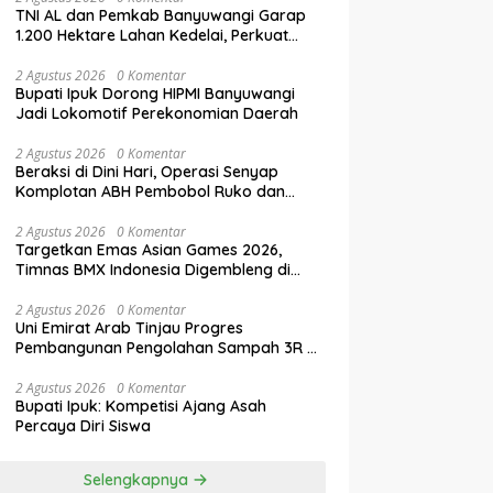
TNI AL dan Pemkab Banyuwangi Garap
1.200 Hektare Lahan Kedelai, Perkuat
Swasembada Pangan Nasional
2 Agustus 2026
0 Komentar
Bupati Ipuk Dorong HIPMI Banyuwangi
Jadi Lokomotif Perekonomian Daerah
2 Agustus 2026
0 Komentar
Beraksi di Dini Hari, Operasi Senyap
Komplotan ABH Pembobol Ruko dan
Sekolah Digulung Tim Macan
Blambangan
2 Agustus 2026
0 Komentar
Targetkan Emas Asian Games 2026,
Timnas BMX Indonesia Digembleng di
Banyuwangi
2 Agustus 2026
0 Komentar
Uni Emirat Arab Tinjau Progres
Pembangunan Pengolahan Sampah 3R di
Banyuwangi
2 Agustus 2026
0 Komentar
Bupati Ipuk: Kompetisi Ajang Asah
Percaya Diri Siswa
Selengkapnya