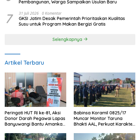
Pembangunan, Warga Sampaikan Usulan Baru
7
31 Juli 2026
0 Komentar
GKSI Jatim Desak Pemerintah Prioritaskan Kualitas
Susu untuk Program Makan Bergizi Gratis
Selengkapnya
Artikel Terbaru
Peringati HUT RI ke-81, Aksi
Babinsa Koramil 0825/17
Donor Darah Pegawai Lapas
Muncar Monitor Taruna
Banyuwangi Bantu Amankan
Bhakti AAL, Perkuat Karakter
Stok PMI
dan Jiwa Nasionalisme Siswa
Sekolah Rakyat