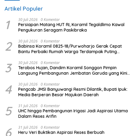
Artikel Populer
1
30 Juli 2026
0 Komentar
Persiapan Matang HUT RI, Koramil Tegaldlimo Kawal
Pengukuran Seragam Paskibraka
2
30 Juli 2026
0 Komentar
Babinsa Koramil 0825-18/Purwoharjo Gerak Cepat
Bantu Perbaiki Rumah Warga Terdampak Puting
Beliung
3
30 Juli 2026
0 Komentar
Terobos Hujan, Dandim Koramil Songgon Pimpin
Langsung Pembangunan Jembatan Garuda yang Kini
Capai 80 Persen
4
30 Juli 2026
0 Komentar
Pengcab JMSI Banyuwangi Resmi Dilantik, Bupati Ipuk:
Media Berperan Besar Majukan Daerah
5
31 Juli 2026
0 Komentar
UHC hingga Pembangunan Irigasi Jadi Aspirasi Utama
Dalam Reses Arifin
6
31 Juli 2026
0 Komentar
Heru Veri Buktikan Aspirasi Reses Berbuah