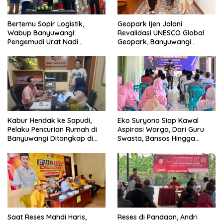
Bertemu Sopir Logistik,
Geopark Ijen Jalani
Wabup Banyuwangi:
Revalidasi UNESCO Global
Pengemudi Urat Nadi
Geopark, Banyuwangi
Ekonomi Indonesia
Tunjukkan Komitmen Jaga
Warisan Dunia
Kabur Hendak ke Sapudi,
Eko Suryono Siap Kawal
Pelaku Pencurian Rumah di
Aspirasi Warga, Dari Guru
Banyuwangi Ditangkap di
Swasta, Bansos Hingga
Pelabuhan Jangkar
Infrastruktur Jalan
Saat Reses Mahdi Haris,
Reses di Pandaan, Andri