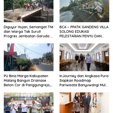
Diguyur Hujan, Semangat TNI
BCA – PPATK GANDENG VILLA
dan Warga Tak Surut!
SOLONG EDUKASI
Progres Jembatan Garuda di
PELESTARIAN PENYU DAN
Songgon Capai 87 Persen
PELEPASAN TUKIK DI BIBIR
PANTAI SELAT BALI
PU Bina Marga Kabupaten
InJourney dan Angkasa Pura
Malang Bangun Drainase
Siapkan Roadmap
Beton Cor di Panggungrejo,
Pariwisata Banyuwangi Mulai
Atasi Genangan Air
Event hingga Konektivitas