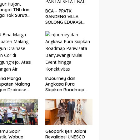
yur Hujan,
angat TNI dan
BCA – PPATK
a Tak Surut!
GANDENG VILLA
gres Jembatan
SOLONG EDUKASI
uda di Songgon
PELESTARIAN PENYU
i 87 Persen
DAN PELEPASAN TUKIK
DI BIBIR PANTAI SELAT
BALI
ina Marga
InJourney dan
upaten Malang
Angkasa Pura
un Drainase
Siapkan Roadmap
n Cor di
Pariwisata
gungrejo, Atasi
Banyuwangi Mulai
ngan Air
Event hingga
Konektivitas
emu Sopir
Geopark Ijen Jalani
stik, Wabup
Revalidasi UNESCO