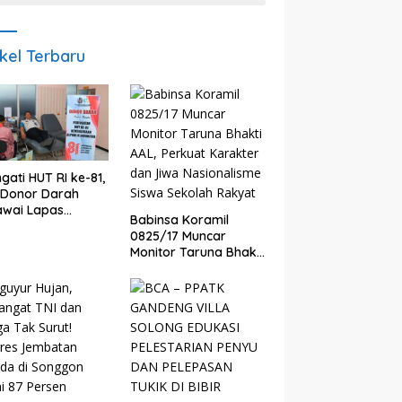
ikel Terbaru
ngati HUT RI ke-81,
 Donor Darah
awai Lapas
Babinsa Koramil
yuwangi Bantu
0825/17 Muncar
nkan Stok PMI
Monitor Taruna Bhakti
AAL, Perkuat Karakter
dan Jiwa
Nasionalisme Siswa
Sekolah Rakyat