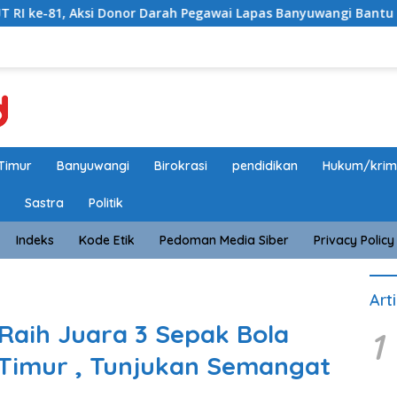
i Donor Darah Pegawai Lapas Banyuwangi Bantu Amankan Stok P
Timur
Banyuwangi
Birokrasi
pendidikan
Hukum/krim
Sastra
Politik
Indeks
Kode Etik
Pedoman Media Siber
Privacy Policy
Art
Raih Juara 3 Sepak Bola
1
 Timur , Tunjukan Semangat