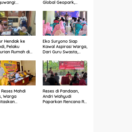
yuwangi:
Global Geopark,
emudi Urat Nadi
Banyuwangi
omi Indonesia
Tunjukkan Komitmen
Jaga Warisan Dunia
ur Hendak ke
Eko Suryono Siap
di, Pelaku
Kawal Aspirasi Warga,
urian Rumah di
Dari Guru Swasta,
yuwangi
Bansos Hingga
ngkap di
Infrastruktur Jalan
abuhan Jangkar
 Reses Mahdi
Reses di Pandaan,
s, Warga
Andri Wahyudi
ritaskan
Paparkan Rencana RS
aikan Sarana
Wilayah Selatan dan
gamaan dan
Penguatan Layanan
guatan Ekonomi
Kesehatan