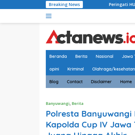
Langsung
Breaking News
Peringati HUT RI ke-81, Aks
ke
konten
Beranda
Berita
Nasional
Jawa 
opini
Kriminal
Olahraga/kesehatan
Blog
Contact
Disclaimer
Home
Banyuwangi
,
Berita
Polresta Banyuwangi 
Kapolda Cup IV Jawa