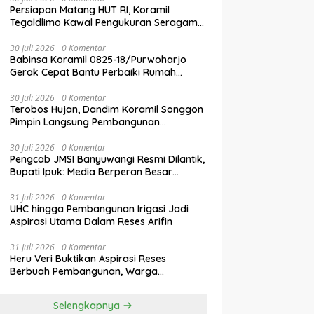
Persiapan Matang HUT RI, Koramil
Tegaldlimo Kawal Pengukuran Seragam
Paskibraka
30 Juli 2026
0 Komentar
Babinsa Koramil 0825-18/Purwoharjo
Gerak Cepat Bantu Perbaiki Rumah
Warga Terdampak Puting Beliung
30 Juli 2026
0 Komentar
Terobos Hujan, Dandim Koramil Songgon
Pimpin Langsung Pembangunan
Jembatan Garuda yang Kini Capai 80
Persen
30 Juli 2026
0 Komentar
Pengcab JMSI Banyuwangi Resmi Dilantik,
Bupati Ipuk: Media Berperan Besar
Majukan Daerah
31 Juli 2026
0 Komentar
UHC hingga Pembangunan Irigasi Jadi
Aspirasi Utama Dalam Reses Arifin
31 Juli 2026
0 Komentar
Heru Veri Buktikan Aspirasi Reses
Berbuah Pembangunan, Warga
Sampaikan Usulan Baru
Selengkapnya