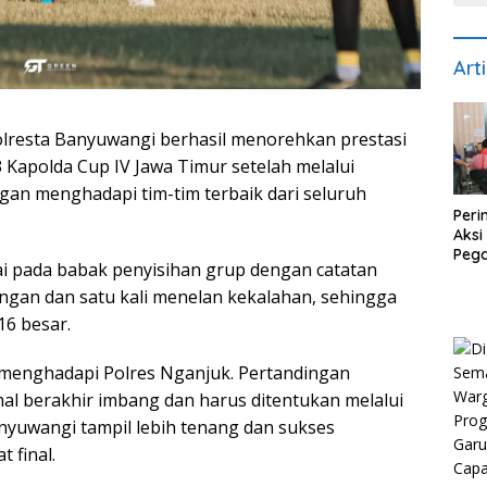
Art
lresta Banyuwangi berhasil menorehkan prestasi
apolda Cup IV Jawa Timur setelah melalui
gan menghadapi tim-tim terbaik dari seluruh
Peri
Aksi
Peg
ai pada babak penyisihan grup dengan catatan
Ban
Ama
angan dan satu kali menelan kekalahan, sehingga
16 besar.
i menghadapi Polres Nganjuk. Pertandingan
al berakhir imbang dan harus ditentukan melalui
anyuwangi tampil lebih tenang dan sukses
 final.