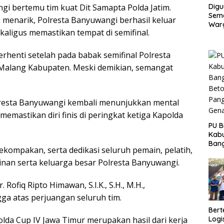
Digu
gi bertemu tim kuat Dit Samapta Polda Jatim.
Sem
menarik, Polresta Banyuwangi berhasil keluar
Warg
aligus memastikan tempat di semifinal.
Pro
Gar
Capa
rhenti setelah pada babak semifinal Polresta
s Malang Kabupaten. Meski demikian, semangat
olresta Banyuwangi kembali menunjukkan mental
mastikan diri finis di peringkat ketiga Kapolda
PU B
Kab
Bang
 kekompakan, serta dedikasi seluruh pemain, pelatih,
Beto
Pang
pinan serta keluarga besar Polresta Banyuwangi.
Gena
Rofiq Ripto Himawan, S.I.K., S.H., M.H.,
ga atas perjuangan seluruh tim.
Bert
Logi
olda Cup IV Jawa Timur merupakan hasil dari kerja