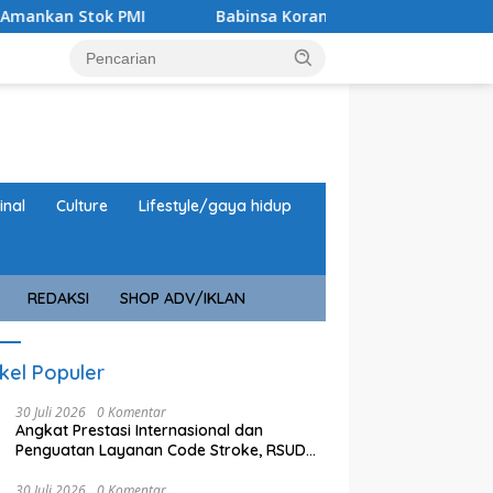
MI
Babinsa Koramil 0825/17 Muncar Monitor Taruna Bha
inal
Culture
Lifestyle/gaya hidup
REDAKSI
SHOP ADV/IKLAN
ikel Populer
30 Juli 2026
0 Komentar
Angkat Prestasi Internasional dan
Penguatan Layanan Code Stroke, RSUD
Bangil Raih WSO
30 Juli 2026
0 Komentar