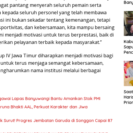
Ban
angat pantang menyerah seluruh pemain serta
Peng
ih kepada seluruh personel yang telah membawa
Ekon
si ini bukan sekadar tentang kemenangan, tetapi
 sportivitas, dan kebersamaan, kita mampu bersaing
i menjadi motivasi untuk terus berprestasi, baik di
ikan pelayanan terbaik kepada masyarakat.”
Kab
Sapu
Penc
up IV Jawa Timur diharapkan menjadi motivasi bagi
Ban
i untuk terus menjaga semangat kebersamaan,
Dita
Pel
mengharumkan nama institusi melalui berbagai
Saat
Hari
Pegawai Lapas Banyuwangi Bantu Amankan Stok PMI
Prio
runa Bhakti AAL, Perkuat Karakter dan Jiwa
Perb
Kea
Pen
k Surut! Progres Jembatan Garuda di Songgon Capai 87