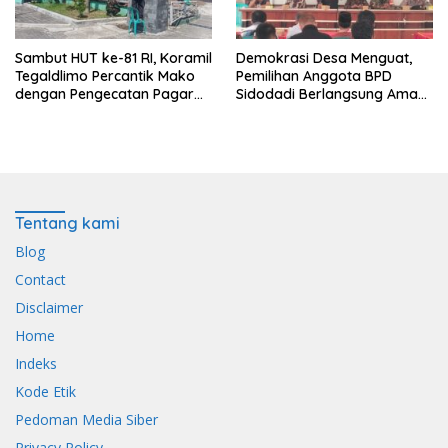
Sambut HUT ke-81 RI, Koramil
Demokrasi Desa Menguat,
Tegaldlimo Percantik Mako
Pemilihan Anggota BPD
dengan Pengecatan Pagar
Sidodadi Berlangsung Aman
Merah Putih
di Bawah Pengawalan
Babinsa dan
Bhabinkamtibmas
Tentang kami
Blog
Contact
Disclaimer
Home
Indeks
Kode Etik
Pedoman Media Siber
Privacy Policy