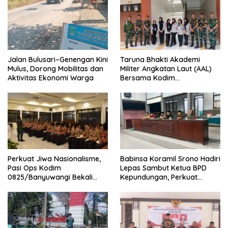
Jalan Bulusari–Genengan Kini
Taruna Bhakti Akademi
Mulus, Dorong Mobilitas dan
Militer Angkatan Laut (AAL)
Aktivitas Ekonomi Warga
Bersama Kodim
0825/Banyuwangi Wujudkan
Generasi Disiplin dan Berjiwa
Nasionalis
Perkuat Jiwa Nasionalisme,
Babinsa Koramil Srono Hadiri
Pasi Ops Kodim
Lepas Sambut Ketua BPD
0825/Banyuwangi Bekali
Kepundungan, Perkuat
Calon Paskibraka 2026
Sinergi Membangun Desa
dengan Wawasan
Kebangsaan