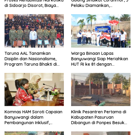
Proses Rehabilitasi Narkotika
Gulung Sindikat Curanmor, 5
di Sidoarjo Disorot, Biaya
Pelaku Diamankan,
Rp25 Juta Disebut Masuk
Terungkap Beraksi di 8 TKP
Rekening Pribadi
Banyuwangi
Taruna AAL Tanamkan
Warga Binaan Lapas
Disiplin dan Nasionalisme,
Banyuwangi Siap Meriahkan
Program Taruna Bhakti di
HUT RI ke 81 dengan
Banyuwangi Resmi Ditutup
Berbagai Perlombaan
Komnas HAM Soroti Capaian
Klinik Pesantren Pertama di
Banyuwangi dalam
Kabupaten Pasuruan
Pembangunan Inklusif,
Dibangun di Ponpes Besuk
Diusulkan Ikut Penilaian HAM
Kejayan, Permudah Layanan
Nasional
Kesehatan Santri