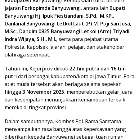
Kabupaten Banyuwangi
. Pembukaan turut dihadiri
jajaran
Forkopimda Banyuwangi
, antara lain
Bupati
Banyuwangi Hj. Ipuk Fiestiandani, S.Pd., M.KP.
,
Danlanal Banyuwangi Letkol Laut (P) M. Puji Santosa,
M.Sc.
,
Dandim 0825 Banyuwangi Letkol (Arm) Triyadi
Indra Wijaya, S.H., M.I.
, serta para pejabat utama
Polresta, Kapolsek jajaran, pelajar, dan stakeholder
olahraga setempat.
Tahun ini, Kejurprov diikuti
22 tim putra dan 16 tim
putri
dari berbagai kabupaten/kota di Jawa Timur. Para
atlet muda tersebut akan berlaga selama sepekan
hingga
3 November 2025
, memperebutkan gelar juara
dan kesempatan menunjukkan kemampuan terbaik
mereka di tingkat provinsi.
Dalam sambutannya, Kombes Pol. Rama Samtama
menyampaikan rasa bangga atas kepercayaan yang
diberikan kepada Banyuwangi sebagai tuan rumah