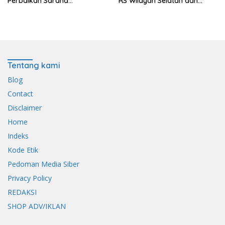
Perbaikan Sarana
RS Wilayah Selatan dan
Keagamaan dan Penguatan
Penguatan Layanan
Ekonomi
Kesehatan
Tentang kami
Blog
Contact
Disclaimer
Home
Indeks
Kode Etik
Pedoman Media Siber
Privacy Policy
REDAKSI
SHOP ADV/IKLAN