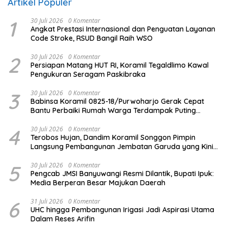
Artikel Populer
1
30 Juli 2026
0 Komentar
Angkat Prestasi Internasional dan Penguatan Layanan
Code Stroke, RSUD Bangil Raih WSO
2
30 Juli 2026
0 Komentar
Persiapan Matang HUT RI, Koramil Tegaldlimo Kawal
Pengukuran Seragam Paskibraka
3
30 Juli 2026
0 Komentar
Babinsa Koramil 0825-18/Purwoharjo Gerak Cepat
Bantu Perbaiki Rumah Warga Terdampak Puting
Beliung
4
30 Juli 2026
0 Komentar
Terobos Hujan, Dandim Koramil Songgon Pimpin
Langsung Pembangunan Jembatan Garuda yang Kini
Capai 80 Persen
5
30 Juli 2026
0 Komentar
Pengcab JMSI Banyuwangi Resmi Dilantik, Bupati Ipuk:
Media Berperan Besar Majukan Daerah
6
31 Juli 2026
0 Komentar
UHC hingga Pembangunan Irigasi Jadi Aspirasi Utama
Dalam Reses Arifin