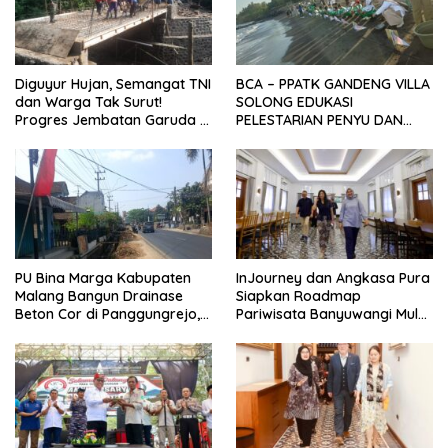
Diguyur Hujan, Semangat TNI
BCA – PPATK GANDENG VILLA
dan Warga Tak Surut!
SOLONG EDUKASI
Progres Jembatan Garuda di
PELESTARIAN PENYU DAN
Songgon Capai 87 Persen
PELEPASAN TUKIK DI BIBIR
PANTAI SELAT BALI
PU Bina Marga Kabupaten
InJourney dan Angkasa Pura
Malang Bangun Drainase
Siapkan Roadmap
Beton Cor di Panggungrejo,
Pariwisata Banyuwangi Mulai
Atasi Genangan Air
Event hingga Konektivitas