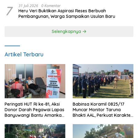
7
31 Juli 2026
0 Komentar
Heru Veri Buktikan Aspirasi Reses Berbuah
Pembangunan, Warga Sampaikan Usulan Baru
Selengkapnya
Artikel Terbaru
Peringati HUT RI ke-81, Aksi
Babinsa Koramil 0825/17
Donor Darah Pegawai Lapas
Muncar Monitor Taruna
Banyuwangi Bantu Amankan
Bhakti AAL, Perkuat Karakter
Stok PMI
dan Jiwa Nasionalisme Siswa
Sekolah Rakyat