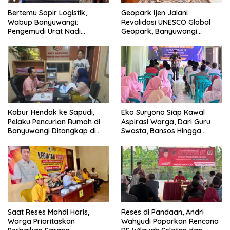
Bertemu Sopir Logistik,
Geopark Ijen Jalani
Wabup Banyuwangi:
Revalidasi UNESCO Global
Pengemudi Urat Nadi
Geopark, Banyuwangi
Ekonomi Indonesia
Tunjukkan Komitmen Jaga
Warisan Dunia
Kabur Hendak ke Sapudi,
Eko Suryono Siap Kawal
Pelaku Pencurian Rumah di
Aspirasi Warga, Dari Guru
Banyuwangi Ditangkap di
Swasta, Bansos Hingga
Pelabuhan Jangkar
Infrastruktur Jalan
Saat Reses Mahdi Haris,
Reses di Pandaan, Andri
Warga Prioritaskan
Wahyudi Paparkan Rencana