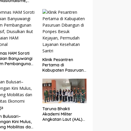
Nasionalisme,
Perlombaan
gram Taruna
ti di Banyuwangi
i Ditutup
nas HAM Soroti
aian Banyuwangi
Klinik Pesantren
am Pembangunan
Pertama di
sif, Diusulkan Ikut
Kabupaten Pasuruan
laian HAM
Dibangun di Ponpes
onal
Besuk Kejayan,
Permudah Layanan
Kesehatan Santri
Taruna Bhakti
Akademi Militer
n Bulusari–
Angkatan Laut (AAL)
ngan Kini Mulus,
Bersama Kodim
ng Mobilitas dan
0825/Banyuwangi