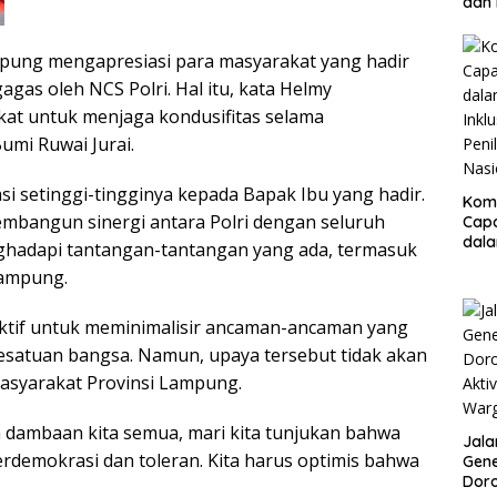
dan 
Pro
Bhak
pung mengapresiasi para masyarakat yang hadir
Resm
gas oleh NCS Polri. Hal itu, kata Helmy
t untuk menjaga kondusifitas selama
umi Ruwai Jurai.
si setinggi-tingginya kepada Bapak Ibu yang hadir.
Kom
mbangun sinergi antara Polri dengan seluruh
Cap
dal
hadapi tantangan-tantangan yang ada, termasuk
Inklu
Lampung.
Peni
Nasi
aktif untuk meminimalisir ancaman-ancaman yang
satuan bangsa. Namun, upaya tersebut tidak akan
masyarakat Provinsi Lampung.
 dambaan kita semua, mari kita tunjukan bahwa
Jala
rdemokrasi dan toleran. Kita harus optimis bahwa
Gene
Doro