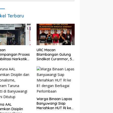
ikel Terbaru
aan
URC Macan
yimpangan Proses
Blambangan Gulung
bilitasi Narkotika
Sindikat Curanmor, 5
idoarjo Disorot,
Pelaku Diamankan,
a Rp25 Juta
Terungkap Beraksi di
but Masuk
8 TKP Banyuwangi
ning Pribadi
Warga Binaan Lapas
Banyuwangi Siap
una AAL
Meriahkan HUT RI ke
mkan Disiplin
81 dengan Berbagai