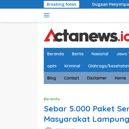
Langsung
Breaking News
Dugaan Penyimpangan Proses Rehabili
ke
konten
Beranda
Berita
Nasional
Jawa 
opini
Kriminal
Olahraga/kesehatan
Blog
Contact
Disclaimer
Home
Beranda
Sebar 5.000 Paket Se
Masyarakat Lampung 