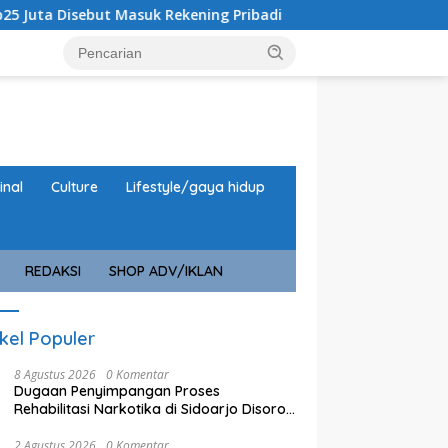
suk Rekening Pribadi
URC Macan Blambangan Gulung Si
inal
Culture
Lifestyle/gaya hidup
REDAKSI
SHOP ADV/IKLAN
ikel Populer
8 Agustus 2026
0 Komentar
Dugaan Penyimpangan Proses
Rehabilitasi Narkotika di Sidoarjo Disorot,
Biaya Rp25 Juta Disebut Masuk Rekening
Pribadi
2 Agustus 2026
0 Komentar