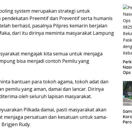
Akti
War
cooling system merupakan strategi untuk
 pendekatan Preemtif dan Preventif serta humanis
telah berhasil, pasalnya Pilpres kemarin berjalan
Maka, dari itu dirinya meminta masyarakat Lampung
asyarakat mengajak kita semua untuk menjaga
mpung bisa menjadi contoh Pemilu yang
Perk
Nasi
.
Ops
082
minta bantuan para tokoh agama, tokoh adat dan
Beka
Pask
 pemilu yang aman, damai dan lancar. Dirinya
den
diterima oleh seluruh lapisan masyarakat.
Keb
enyuarakan Pilkada damai, pasti masyarakat akan
Samb
ut menjaga persatuan dan kesatuan untuk sama-
Kora
Perc
Brigjen Rudy.
den