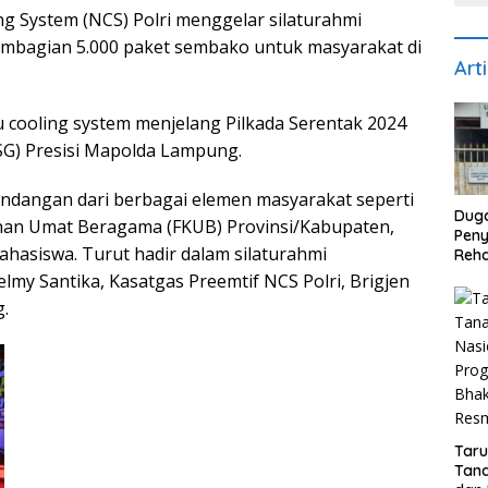
ng System (NCS) Polri menggelar silaturahmi
embagian 5.000 paket sembako untuk masyarakat di
Art
u cooling system menjelang Pilkada Serentak 2024
G) Presisi Mapolda Lampung.
 undangan dari berbagai elemen masyarakat seperti
Dug
an Umat Beragama (FKUB) Provinsi/Kabupaten,
Pen
hasiswa. Turut hadir dalam silaturahmi
Reha
di S
my Santika, Kasatgas Preemtif NCS Polri, Brigjen
Biay
.
Dise
Reke
Tar
Tana