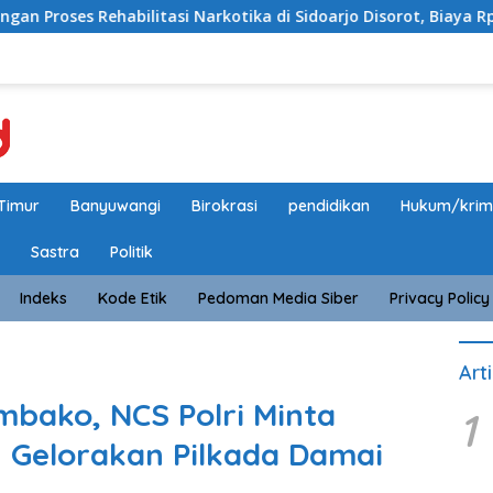
tasi Narkotika di Sidoarjo Disorot, Biaya Rp25 Juta Disebut Ma
Timur
Banyuwangi
Birokrasi
pendidikan
Hukum/krim
Sastra
Politik
Indeks
Kode Etik
Pedoman Media Siber
Privacy Policy
Art
mbako, NCS Polri Minta
1
Gelorakan Pilkada Damai