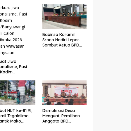
vitas Ekonomi
Wujudkan Generasi
ga
Disiplin dan Berjiwa
Nasionalis
Babinsa Koramil
Srono Hadiri Lepas
Sambut Ketua BPD
Kepundungan,
Perkuat Sinergi
Membangun Desa
uat Jiwa
onalisme, Pasi
 Kodim
5/Banyuwangi
li Calon
ibraka 2026
gan Wawasan
angsaan
ut HUT ke-81 RI,
Demokrasi Desa
mil Tegaldlimo
Menguat, Pemilihan
antik Mako
Anggota BPD
gan Pengecatan
Sidodadi Berlangsung