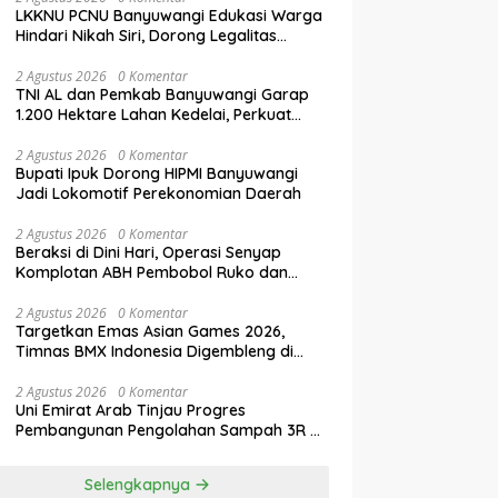
LKKNU PCNU Banyuwangi Edukasi Warga
Hindari Nikah Siri, Dorong Legalitas
Perkawinan Lewat Isbat Nikah
2 Agustus 2026
0 Komentar
TNI AL dan Pemkab Banyuwangi Garap
1.200 Hektare Lahan Kedelai, Perkuat
Swasembada Pangan Nasional
2 Agustus 2026
0 Komentar
Bupati Ipuk Dorong HIPMI Banyuwangi
Jadi Lokomotif Perekonomian Daerah
2 Agustus 2026
0 Komentar
Beraksi di Dini Hari, Operasi Senyap
Komplotan ABH Pembobol Ruko dan
Sekolah Digulung Tim Macan
Blambangan
2 Agustus 2026
0 Komentar
Targetkan Emas Asian Games 2026,
Timnas BMX Indonesia Digembleng di
Banyuwangi
2 Agustus 2026
0 Komentar
Uni Emirat Arab Tinjau Progres
Pembangunan Pengolahan Sampah 3R di
Banyuwangi
Selengkapnya