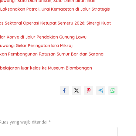
nyuwangi: Satu Diamankan, Satu Ditemukan Mati
ksanakan Patroli, Urai Kemacetan di Jalur Strategis
s Sektoral Operasi Ketupat Semeru 2026: Sinergi Kuat
elar Korve di Jalur Pendakian Gunung Lawu
uwangi Gelar Peringatan Isra Mikraj
getkan Pembangunan Ratusan Sumur Bor dan Sarana
belajaran luar kelas ke Museum Blambangan
Ruas yang wajib ditandai
*