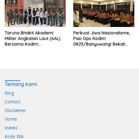
Taruna Bhakti Akademi
Perkuat Jiwa Nasionalisme,
Militer Angkatan Laut (AAL)
Pasi Ops Kodim
Bersama Kodim
0825/Banyuwangi Bekali
0825/Banyuwangi Wujudkan
Calon Paskibraka 2026
Generasi Disiplin dan Berjiwa
dengan Wawasan
Nasionalis
Kebangsaan
Tentang kami
Blog
Contact
Disclaimer
Home
Indeks
Kode Etik