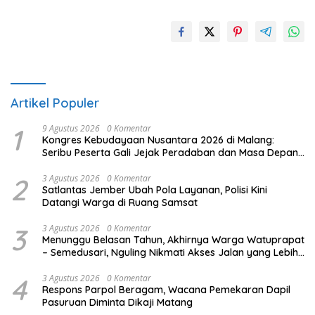
Artikel Populer
1
9 Agustus 2026
0 Komentar
Kongres Kebudayaan Nusantara 2026 di Malang:
Seribu Peserta Gali Jejak Peradaban dan Masa Depan
Budaya Indonesia
2
3 Agustus 2026
0 Komentar
Satlantas Jember Ubah Pola Layanan, Polisi Kini
Datangi Warga di Ruang Samsat
3
3 Agustus 2026
0 Komentar
Menunggu Belasan Tahun, Akhirnya Warga Watuprapat
– Semedusari, Nguling Nikmati Akses Jalan yang Lebih
Layak
4
3 Agustus 2026
0 Komentar
Respons Parpol Beragam, Wacana Pemekaran Dapil
Pasuruan Diminta Dikaji Matang