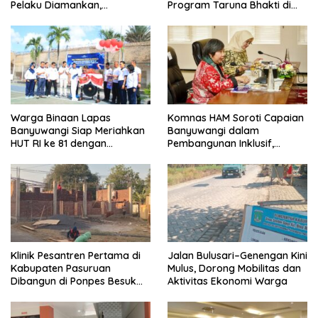
Pelaku Diamankan,
Program Taruna Bhakti di
Terungkap Beraksi di 8 TKP
Banyuwangi Resmi Ditutup
Banyuwangi
Warga Binaan Lapas
Komnas HAM Soroti Capaian
Banyuwangi Siap Meriahkan
Banyuwangi dalam
HUT RI ke 81 dengan
Pembangunan Inklusif,
Berbagai Perlombaan
Diusulkan Ikut Penilaian HAM
Nasional
Klinik Pesantren Pertama di
Jalan Bulusari–Genengan Kini
Kabupaten Pasuruan
Mulus, Dorong Mobilitas dan
Dibangun di Ponpes Besuk
Aktivitas Ekonomi Warga
Kejayan, Permudah Layanan
Kesehatan Santri