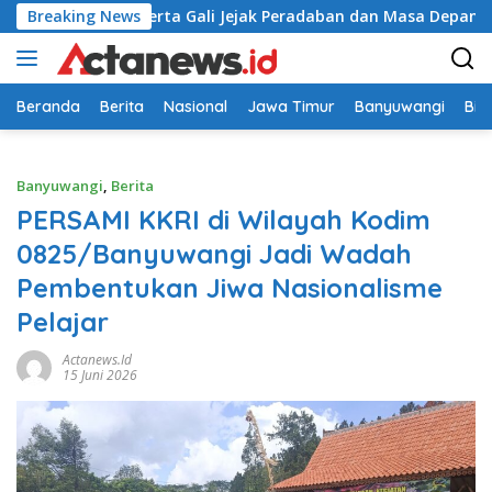
Langsung
Seribu Peserta Gali Jejak Peradaban dan Masa Depan Budaya In
Breaking News
ke
konten
Beranda
Berita
Nasional
Jawa Timur
Banyuwangi
Bir
Banyuwangi
,
Berita
PERSAMI KKRI di Wilayah Kodim
0825/Banyuwangi Jadi Wadah
Pembentukan Jiwa Nasionalisme
Pelajar
Actanews.id
15 Juni 2026