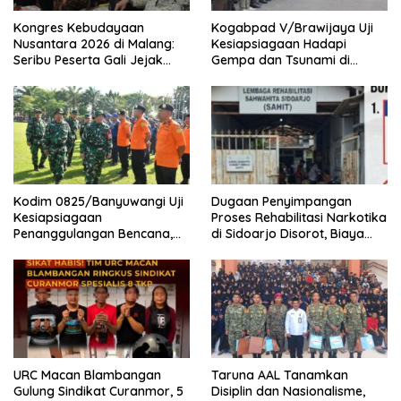
Kongres Kebudayaan
Kogabpad V/Brawijaya Uji
Nusantara 2026 di Malang:
Kesiapsiagaan Hadapi
Seribu Peserta Gali Jejak
Gempa dan Tsunami di
Peradaban dan Masa Depan
Banyuwangi
Budaya Indonesia
Kodim 0825/Banyuwangi Uji
Dugaan Penyimpangan
Kesiapsiagaan
Proses Rehabilitasi Narkotika
Penanggulangan Bencana,
di Sidoarjo Disorot, Biaya
419 Personel Dikerahkan
Rp25 Juta Disebut Masuk
Rekening Pribadi
URC Macan Blambangan
Taruna AAL Tanamkan
Gulung Sindikat Curanmor, 5
Disiplin dan Nasionalisme,