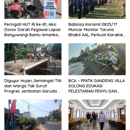
Peringati HUT RI ke-81, Aksi
Babinsa Koramil 0825/17
Donor Darah Pegawai Lapas
Muncar Monitor Taruna
Banyuwangi Bantu Amankan
Bhakti AAL, Perkuat Karakter
Stok PMI
dan Jiwa Nasionalisme Siswa
Sekolah Rakyat
Diguyur Hujan, Semangat TNI
BCA – PPATK GANDENG VILLA
dan Warga Tak Surut!
SOLONG EDUKASI
Progres Jembatan Garuda di
PELESTARIAN PENYU DAN
Songgon Capai 87 Persen
PELEPASAN TUKIK DI BIBIR
PANTAI SELAT BALI