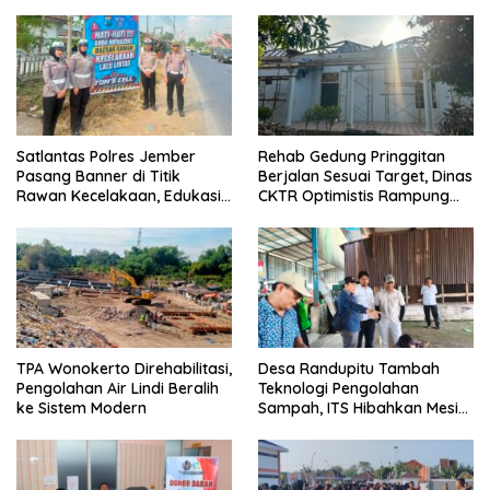
Satlantas Polres Jember
Rehab Gedung Pringgitan
Pasang Banner di Titik
Berjalan Sesuai Target, Dinas
Rawan Kecelakaan, Edukasi
CKTR Optimistis Rampung
Pengendara Utamakan
Tepat Waktu
Keselamatan
TPA Wonokerto Direhabilitasi,
Desa Randupitu Tambah
Pengolahan Air Lindi Beralih
Teknologi Pengolahan
ke Sistem Modern
Sampah, ITS Hibahkan Mesin
Pengubah Plastik Jadi BBM