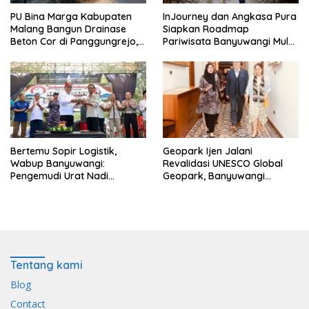
PU Bina Marga Kabupaten
InJourney dan Angkasa Pura
Malang Bangun Drainase
Siapkan Roadmap
Beton Cor di Panggungrejo,
Pariwisata Banyuwangi Mulai
Atasi Genangan Air
Event hingga Konektivitas
Bertemu Sopir Logistik,
Geopark Ijen Jalani
Wabup Banyuwangi:
Revalidasi UNESCO Global
Pengemudi Urat Nadi
Geopark, Banyuwangi
Ekonomi Indonesia
Tunjukkan Komitmen Jaga
Warisan Dunia
Tentang kami
Blog
Contact