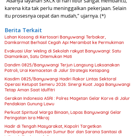
“Adanya layanan SKCK di hari libur sangat membantu,
karena kita tak perlu meninggalkan pekerjaan. Selain
itu prosesnya cepat dan mudah,” ujarnya. (*)
Berita Terkait
Lahan Kosong di Kertosari Banyuwangi Terbakar,
Damkarmat Berhasil Cegah Api Merambat ke Permukiman
Evakuasi Ular Weling di Sekolah rakyat Banyuwangi: Satu
Diamankan, Satu Ditemukan Mati
Dandim 0825/Banyuwangi Terjun Langsung Laksanakan
Patroli, Urai Kemacetan di Jalur Strategis Ketapang
Kasdim 0825/Banyuwangi Hadiri Rakor Lintas Sektoral
Operasi Ketupat Semeru 2026: Sinergi Kuat Jaga Banyuwangi
Tetap Aman Saat Idulfitri
Gerakan Indonesia ASRI : Polres Magetan Gelar Korve di Jalur
Pendakian Gunung Lawu
Perkuat Spiritual Warga Binaan, Lapas Banyuwangi Gelar
Peringatan Isra Mikraj
Hadir di Tengah Masyarakat, Kapolri Targetkan
Pembangunan Ratusan Sumur Bor dan Sarana Sanitasi di