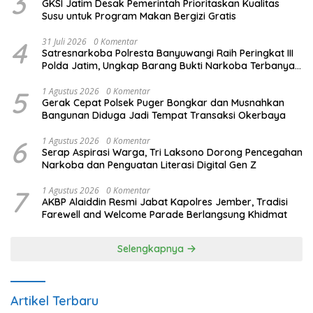
3
GKSI Jatim Desak Pemerintah Prioritaskan Kualitas
Susu untuk Program Makan Bergizi Gratis
4
31 Juli 2026
0 Komentar
Satresnarkoba Polresta Banyuwangi Raih Peringkat III
Polda Jatim, Ungkap Barang Bukti Narkoba Terbanyak
Semester I 2026
5
1 Agustus 2026
0 Komentar
Gerak Cepat Polsek Puger Bongkar dan Musnahkan
Bangunan Diduga Jadi Tempat Transaksi Okerbaya
6
1 Agustus 2026
0 Komentar
Serap Aspirasi Warga, Tri Laksono Dorong Pencegahan
Narkoba dan Penguatan Literasi Digital Gen Z
7
1 Agustus 2026
0 Komentar
AKBP Alaiddin Resmi Jabat Kapolres Jember, Tradisi
Farewell and Welcome Parade Berlangsung Khidmat
Selengkapnya
Artikel Terbaru