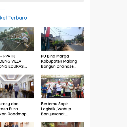
ikel Terbaru
– PPATK
PU Bina Marga
DENG VILLA
Kabupaten Malang
ONG EDUKASI
Bangun Drainase
ESTARIAN PENYU
Beton Cor di
 PELEPASAN TUKIK
Panggungrejo, Atasi
IBIR PANTAI SELAT
Genangan Air
urney dan
Bertemu Sopir
kasa Pura
Logistik, Wabup
pkan Roadmap
Banyuwangi:
wisata
Pengemudi Urat Nadi
uwangi Mulai
Ekonomi Indonesia