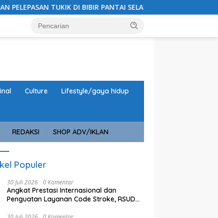
KIK DI BIBIR PANTAI SELAT BALI
PU Bina Marga Kabupa
inal
Culture
Lifestyle/gaya hidup
REDAKSI
SHOP ADV/IKLAN
ikel Populer
30 Juli 2026
0 Komentar
Angkat Prestasi Internasional dan
Penguatan Layanan Code Stroke, RSUD
Bangil Raih WSO
30 Juli 2026
0 Komentar