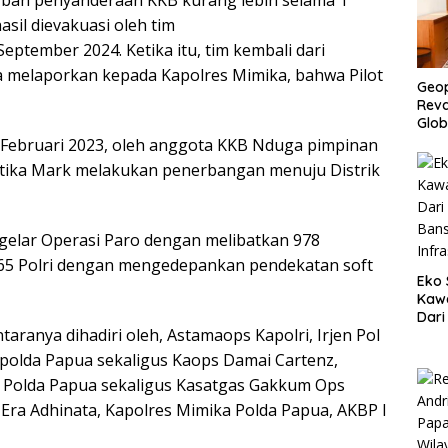
korban penyanderaan KKB kurang lebih selama 1
Even
asil dievakuasi oleh tim
Kone
ptember 2024. Ketika itu, tim kembali dari
 melaporkan kepada Kapolres Mimika, bahwa Pilot
Geop
Reva
Glob
Ban
 Februari 2023, oleh anggota KKB Nduga pimpinan
Tun
 ketika Mark melakukan penerbangan menuju Distrik
ggelar Operasi Paro dengan melibatkan 978
465 Polri dengan mengedepankan pendekatan soft
Eko 
Kawa
Dari
ranya dihadiri oleh, Astamaops Kapolri, Irjen Pol
Ban
Infr
kapolda Papua sekaligus Kaops Damai Cartenz,
IK Polda Papua sekaligus Kasatgas Gakkum Ops
 Era Adhinata, Kapolres Mimika Polda Papua, AKBP I