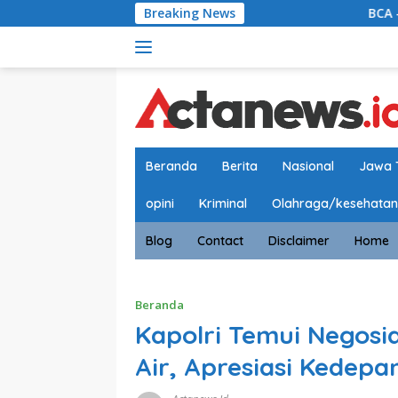
Langsung
Breaking News
BCA – PPATK GANDEN
ke
konten
Beranda
Berita
Nasional
Jawa 
opini
Kriminal
Olahraga/kesehatan
Blog
Contact
Disclaimer
Home
Beranda
Kapolri Temui Negosi
Air, Apresiasi Kedep