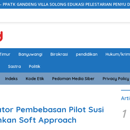
G VILLA SOLONG EDUKASI PELESTARIAN PENYU DAN PELEPASAN TU
Timur
Banyuwangi
Birokrasi
pendidikan
Hukum/krim
Sastra
Politik
Indeks
Kode Etik
Pedoman Media Siber
Privacy Policy
Art
ator Pembebasan Pilot Susi
1
ankan Soft Approach