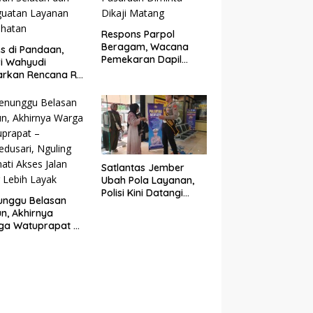
Respons Parpol
Beragam, Wacana
s di Pandaan,
Pemekaran Dapil
i Wahyudi
Pasuruan Diminta
arkan Rencana RS
Dikaji Matang
yah Selatan dan
guatan Layanan
ehatan
Satlantas Jember
Ubah Pola Layanan,
Polisi Kini Datangi
unggu Belasan
Warga di Ruang
n, Akhirnya
Samsat
ga Watuprapat –
dusari, Nguling
ati Akses Jalan
 Lebih Layak