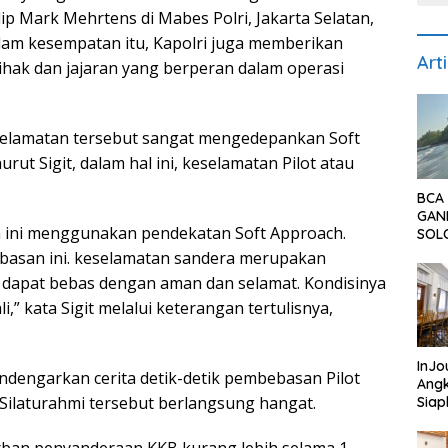
lip Mark Mehrtens di Mabes Polri, Jakarta Selatan,
lam kesempatan itu, Kapolri juga memberikan
Art
pihak dan jajaran yang berperan dalam operasi
yelamatan tersebut sangat mengedepankan Soft
ut Sigit, dalam hal ini, keselamatan Pilot atau
BCA 
GAN
m ini menggunakan pendekatan Soft Approach.
SOL
PEL
ebasan ini. keselamatan sandera merupakan
DAN
ra dapat bebas dengan aman dan selamat. Kondisinya
DI B
BALI
” kata Sigit melalui keterangan tertulisnya,
InJo
dengarkan cerita detik-detik pembebasan Pilot
Ang
 Silaturahmi tersebut berlangsung hangat.
Sia
Pari
Bany