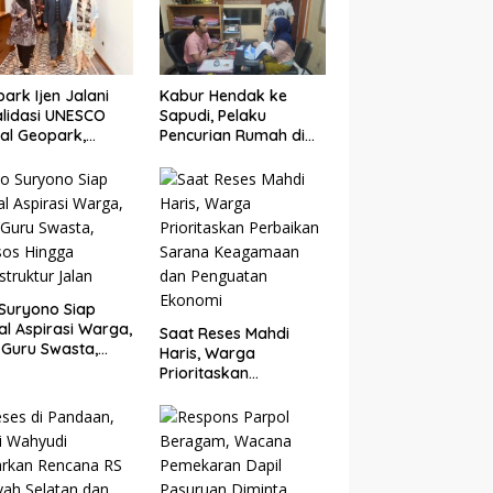
t hingga
ktivitas
ark Ijen Jalani
Kabur Hendak ke
lidasi UNESCO
Sapudi, Pelaku
al Geopark,
Pencurian Rumah di
yuwangi
Banyuwangi
jukkan Komitmen
Ditangkap di
Jaga Warisan Dunia
Pelabuhan Jangkar
Suryono Siap
l Aspirasi Warga,
Saat Reses Mahdi
 Guru Swasta,
Haris, Warga
sos Hingga
Prioritaskan
astruktur Jalan
Perbaikan Sarana
Keagamaan dan
Penguatan Ekonomi