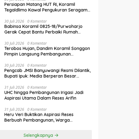
Persiapan Matang HUT RI, Koramil
Tegaldlimo Kawal Pengukuran Seragam
Paskibraka
30 Juli 2026
0 Komentar
Babinsa Koramil 0825-18/Purwoharjo
Gerak Cepat Bantu Perbaiki Rumah
Warga Terdampak Puting Beliung
30 Juli 2026
0 Komentar
Terobos Hujan, Dandim Koramil Songgon
Pimpin Langsung Pembangunan
Jembatan Garuda yang Kini Capai 80
Persen
30 Juli 2026
0 Komentar
Pengcab JMSI Banyuwangi Resmi Dilantik,
Bupati Ipuk: Media Berperan Besar
Majukan Daerah
31 Juli 2026
0 Komentar
UHC hingga Pembangunan Irigasi Jadi
Aspirasi Utama Dalam Reses Arifin
31 Juli 2026
0 Komentar
Heru Veri Buktikan Aspirasi Reses
Berbuah Pembangunan, Warga
Sampaikan Usulan Baru
Selengkapnya