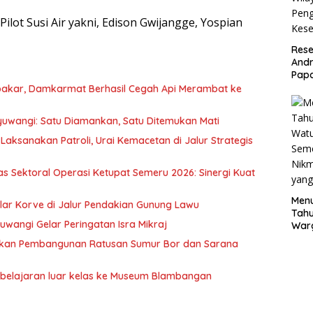
lot Susi Air yakni, Edison Gwijangge, Yospian
Rese
Andr
Pap
Wila
bakar, Damkarmat Berhasil Cegah Api Merambat ke
Pen
Kes
nyuwangi: Satu Diamankan, Satu Ditemukan Mati
ksanakan Patroli, Urai Kemacetan di Jalur Strategis
s Sektoral Operasi Ketupat Semeru 2026: Sinergi Kuat
Men
elar Korve di Jalur Pendakian Gunung Lawu
Tahu
uwangi Gelar Peringatan Isra Mikraj
War
Seme
getkan Pembangunan Ratusan Sumur Bor dan Sarana
Nikm
yang
belajaran luar kelas ke Museum Blambangan