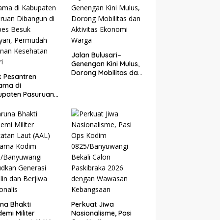
Nasional
Jalan Bulusari–
Genengan Kini Mulus,
Dorong Mobilitas dan
ik Pesantren
Aktivitas Ekonomi
ama di
Warga
upaten Pasuruan
ngun di Ponpes
k Kejayan,
mudah Layanan
hatan Santri
na Bhakti
Perkuat Jiwa
emi Militer
Nasionalisme, Pasi