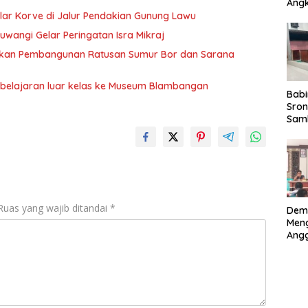
Angk
Ber
elar Korve di Jalur Pendakian Gunung Lawu
082
uwangi Gelar Peringatan Isra Mikraj
Wuju
Disi
getkan Pembangunan Ratusan Sumur Bor dan Sarana
Nasi
belajaran luar kelas ke Museum Blambangan
Babi
Sron
Sam
Kep
Perk
Mem
Ruas yang wajib ditandai
*
Dem
Meng
Ang
Sido
Ama
Pen
dan
Bha