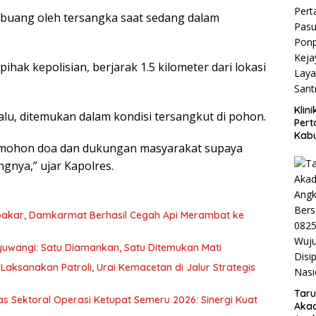
ibuang oleh tersangka saat sedang dalam
hak kepolisian, berjarak 1.5 kilometer dari lokasi
Klin
lalu, ditemukan dalam kondisi tersangkut di pohon.
Pert
Kab
i mohon doa dan dukungan masyarakat supaya
Diba
Besu
ngnya,” ujar Kapolres.
Per
Kese
bakar, Damkarmat Berhasil Cegah Api Merambat ke
nyuwangi: Satu Diamankan, Satu Ditemukan Mati
ksanakan Patroli, Urai Kemacetan di Jalur Strategis
Taru
s Sektoral Operasi Ketupat Semeru 2026: Sinergi Kuat
Akad