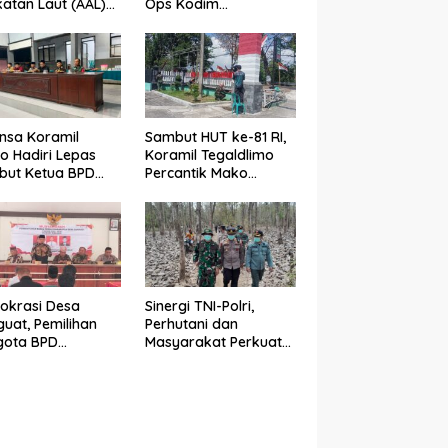
atan Laut (AAL)
Ops Kodim
sama Kodim
0825/Banyuwangi
5/Banyuwangi
Bekali Calon
dkan Generasi
Paskibraka 2026
plin dan Berjiwa
dengan Wawasan
onalis
Kebangsaan
nsa Koramil
Sambut HUT ke-81 RI,
o Hadiri Lepas
Koramil Tegaldlimo
but Ketua BPD
Percantik Mako
undungan,
dengan Pengecatan
uat Sinergi
Pagar Merah Putih
bangun Desa
okrasi Desa
Sinergi TNI-Polri,
uat, Pemilihan
Perhutani dan
gota BPD
Masyarakat Perkuat
dadi Berlangsung
Patroli Terpadu Cegah
n di Bawah
Karhutla di
gawalan Babinsa
Pesanggaran
binkamtibmas