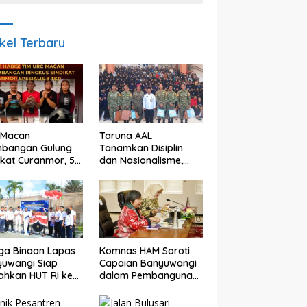
ikel Terbaru
 Macan
Taruna AAL
mbangan Gulung
Tanamkan Disiplin
ikat Curanmor, 5
dan Nasionalisme,
ku Diamankan,
Program Taruna
ngkap Beraksi di
Bhakti di Banyuwangi
KP Banyuwangi
Resmi Ditutup
ga Binaan Lapas
Komnas HAM Soroti
uwangi Siap
Capaian Banyuwangi
ahkan HUT RI ke
dalam Pembangunan
engan Berbagai
Inklusif, Diusulkan Ikut
lombaan
Penilaian HAM