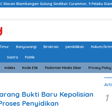
ngan Gulung Sindikat Curanmor, 5 Pelaku Diamankan, Terung
Timur
Banyuwangi
Birokrasi
pendidikan
Hukum/krim
Sastra
Politik
Indeks
Kode Etik
Pedoman Media Siber
Privacy Policy
Art
arang Bukti Baru Kepolisian
1
roses Penyidikan