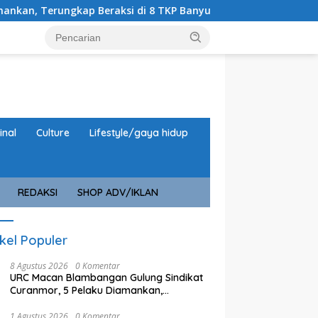
kap Beraksi di 8 TKP Banyuwangi
Taruna AAL Tanamkan
inal
Culture
Lifestyle/gaya hidup
REDAKSI
SHOP ADV/IKLAN
ikel Populer
8 Agustus 2026
0 Komentar
URC Macan Blambangan Gulung Sindikat
Curanmor, 5 Pelaku Diamankan,
Terungkap Beraksi di 8 TKP Banyuwangi
1 Agustus 2026
0 Komentar