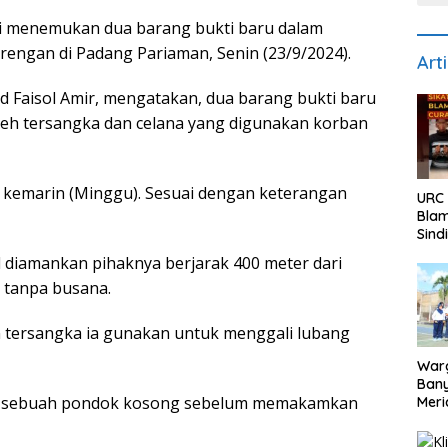
li menemukan dua barang bukti baru dalam
engan di Padang Pariaman, Senin (23/9/2024).
Art
Faisol Amir, mengatakan, dua barang bukti baru
 oleh tersangka dan celana yang digunakan korban
, kemarin (Minggu). Sesuai dengan keterangan
URC
Bla
Sind
Pela
 diamankan pihaknya berjarak 400 meter dari
Teru
 tanpa busana.
8 T
 tersangka ia gunakan untuk menggali lubang
War
Bany
i di sebuah pondok kosong sebelum memakamkan
Meri
81 d
Per