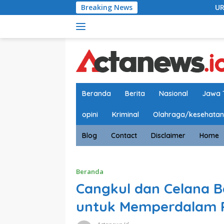
Langsung
Breaking News
URC Macan Blamba
ke
konten
Beranda
Berita
Nasional
Jawa 
opini
Kriminal
Olahraga/kesehatan
Blog
Contact
Disclaimer
Home
Beranda
Cangkul dan Celana B
untuk Memperdalam P