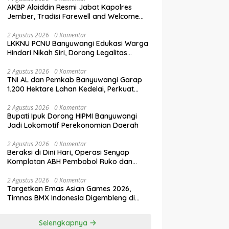
AKBP Alaiddin Resmi Jabat Kapolres
Jember, Tradisi Farewell and Welcome
Parade Berlangsung Khidmat
2 Agustus 2026
0 Komentar
LKKNU PCNU Banyuwangi Edukasi Warga
Hindari Nikah Siri, Dorong Legalitas
Perkawinan Lewat Isbat Nikah
2 Agustus 2026
0 Komentar
TNI AL dan Pemkab Banyuwangi Garap
1.200 Hektare Lahan Kedelai, Perkuat
Swasembada Pangan Nasional
2 Agustus 2026
0 Komentar
Bupati Ipuk Dorong HIPMI Banyuwangi
Jadi Lokomotif Perekonomian Daerah
2 Agustus 2026
0 Komentar
Beraksi di Dini Hari, Operasi Senyap
Komplotan ABH Pembobol Ruko dan
Sekolah Digulung Tim Macan
Blambangan
2 Agustus 2026
0 Komentar
Targetkan Emas Asian Games 2026,
Timnas BMX Indonesia Digembleng di
Banyuwangi
Selengkapnya