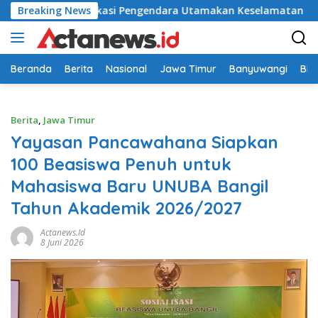
Langsung
elakaan, Edukasi Pengendara Utamakan Keselamatan
Breaking News
Re
ke
konten
Beranda
Berita
Nasional
Jawa Timur
Banyuwangi
Bir
Berita
,
Jawa Timur
Yayasan Pancawahana Siapkan
100 Beasiswa Penuh untuk
Mahasiswa Baru UNUBA Bangil
Tahun Akademik 2026/2027
Actanews.id
8 Juni 2026