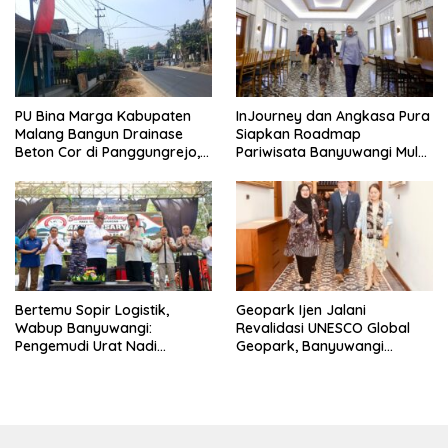
PU Bina Marga Kabupaten
InJourney dan Angkasa Pura
Malang Bangun Drainase
Siapkan Roadmap
Beton Cor di Panggungrejo,
Pariwisata Banyuwangi Mulai
Atasi Genangan Air
Event hingga Konektivitas
Bertemu Sopir Logistik,
Geopark Ijen Jalani
Wabup Banyuwangi:
Revalidasi UNESCO Global
Pengemudi Urat Nadi
Geopark, Banyuwangi
Ekonomi Indonesia
Tunjukkan Komitmen Jaga
Warisan Dunia