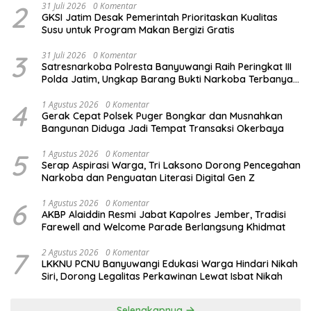
2
31 Juli 2026
0 Komentar
GKSI Jatim Desak Pemerintah Prioritaskan Kualitas
Susu untuk Program Makan Bergizi Gratis
3
31 Juli 2026
0 Komentar
Satresnarkoba Polresta Banyuwangi Raih Peringkat III
Polda Jatim, Ungkap Barang Bukti Narkoba Terbanyak
Semester I 2026
4
1 Agustus 2026
0 Komentar
Gerak Cepat Polsek Puger Bongkar dan Musnahkan
Bangunan Diduga Jadi Tempat Transaksi Okerbaya
5
1 Agustus 2026
0 Komentar
Serap Aspirasi Warga, Tri Laksono Dorong Pencegahan
Narkoba dan Penguatan Literasi Digital Gen Z
6
1 Agustus 2026
0 Komentar
AKBP Alaiddin Resmi Jabat Kapolres Jember, Tradisi
Farewell and Welcome Parade Berlangsung Khidmat
7
2 Agustus 2026
0 Komentar
LKKNU PCNU Banyuwangi Edukasi Warga Hindari Nikah
Siri, Dorong Legalitas Perkawinan Lewat Isbat Nikah
Selengkapnya