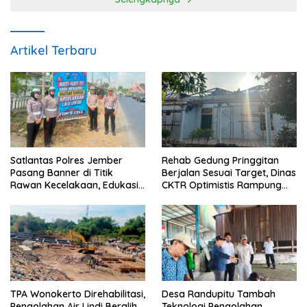
Artikel Terbaru
Satlantas Polres Jember
Rehab Gedung Pringgitan
Pasang Banner di Titik
Berjalan Sesuai Target, Dinas
Rawan Kecelakaan, Edukasi
CKTR Optimistis Rampung
Pengendara Utamakan
Tepat Waktu
Keselamatan
TPA Wonokerto Direhabilitasi,
Desa Randupitu Tambah
Pengolahan Air Lindi Beralih
Teknologi Pengolahan