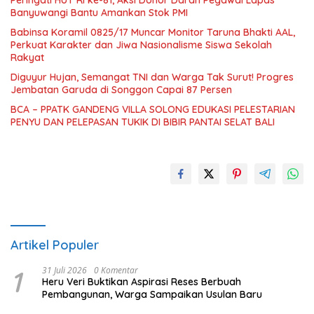
Peringati HUT RI ke-81, Aksi Donor Darah Pegawai Lapas
Banyuwangi Bantu Amankan Stok PMI
Babinsa Koramil 0825/17 Muncar Monitor Taruna Bhakti AAL,
Perkuat Karakter dan Jiwa Nasionalisme Siswa Sekolah
Rakyat
Diguyur Hujan, Semangat TNI dan Warga Tak Surut! Progres
Jembatan Garuda di Songgon Capai 87 Persen
BCA – PPATK GANDENG VILLA SOLONG EDUKASI PELESTARIAN
PENYU DAN PELEPASAN TUKIK DI BIBIR PANTAI SELAT BALI
Artikel Populer
1
31 Juli 2026
0 Komentar
Heru Veri Buktikan Aspirasi Reses Berbuah
Pembangunan, Warga Sampaikan Usulan Baru