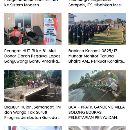
ke Sistem Modern
Sampah, ITS Hibahkan Mesin
Pengubah Plastik Jadi BBM
Peringati HUT RI ke-81, Aksi
Babinsa Koramil 0825/17
Donor Darah Pegawai Lapas
Muncar Monitor Taruna
Banyuwangi Bantu Amankan
Bhakti AAL, Perkuat Karakter
Stok PMI
dan Jiwa Nasionalisme Siswa
Sekolah Rakyat
Diguyur Hujan, Semangat TNI
BCA – PPATK GANDENG VILLA
dan Warga Tak Surut!
SOLONG EDUKASI
Progres Jembatan Garuda di
PELESTARIAN PENYU DAN
Songgon Capai 87 Persen
PELEPASAN TUKIK DI BIBIR
PANTAI SELAT BALI