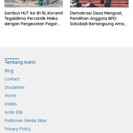
Sambut HUT ke-81 RI, Koramil
Demokrasi Desa Menguat,
Tegaldlimo Percantik Mako
Pemilihan Anggota BPD
dengan Pengecatan Pagar
Sidodadi Berlangsung Aman
Merah Putih
di Bawah Pengawalan
Babinsa dan
Bhabinkamtibmas
Tentang kami
Blog
Contact
Disclaimer
Home
Indeks
Kode Etik
Pedoman Media Siber
Privacy Policy