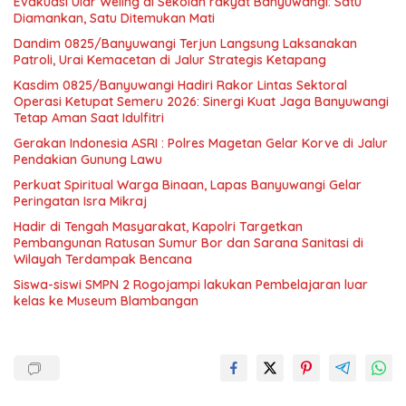
Evakuasi Ular Weling di Sekolah rakyat Banyuwangi: Satu
Diamankan, Satu Ditemukan Mati
Dandim 0825/Banyuwangi Terjun Langsung Laksanakan
Patroli, Urai Kemacetan di Jalur Strategis Ketapang
Kasdim 0825/Banyuwangi Hadiri Rakor Lintas Sektoral
Operasi Ketupat Semeru 2026: Sinergi Kuat Jaga Banyuwangi
Tetap Aman Saat Idulfitri
Gerakan Indonesia ASRI : Polres Magetan Gelar Korve di Jalur
Pendakian Gunung Lawu
Perkuat Spiritual Warga Binaan, Lapas Banyuwangi Gelar
Peringatan Isra Mikraj
Hadir di Tengah Masyarakat, Kapolri Targetkan
Pembangunan Ratusan Sumur Bor dan Sarana Sanitasi di
Wilayah Terdampak Bencana
Siswa-siswi SMPN 2 Rogojampi lakukan Pembelajaran luar
kelas ke Museum Blambangan