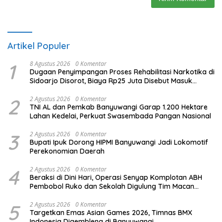
Artikel Populer
1
8 Agustus 2026
0 Komentar
Dugaan Penyimpangan Proses Rehabilitasi Narkotika di
Sidoarjo Disorot, Biaya Rp25 Juta Disebut Masuk
Rekening Pribadi
2
2 Agustus 2026
0 Komentar
TNI AL dan Pemkab Banyuwangi Garap 1.200 Hektare
Lahan Kedelai, Perkuat Swasembada Pangan Nasional
3
2 Agustus 2026
0 Komentar
Bupati Ipuk Dorong HIPMI Banyuwangi Jadi Lokomotif
Perekonomian Daerah
4
2 Agustus 2026
0 Komentar
Beraksi di Dini Hari, Operasi Senyap Komplotan ABH
Pembobol Ruko dan Sekolah Digulung Tim Macan
Blambangan
5
2 Agustus 2026
0 Komentar
Targetkan Emas Asian Games 2026, Timnas BMX
Indonesia Digembleng di Banyuwangi