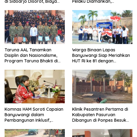
di Sidoarjo Disorot, Biaya
Pelaku Diamankan,
Rp25 Juta Disebut Masuk
Terungkap Beraksi di 8 TKP
Rekening Pribadi
Banyuwangi
Taruna AAL Tanamkan
Warga Binaan Lapas
Disiplin dan Nasionalisme,
Banyuwangi Siap Meriahkan
Program Taruna Bhakti di
HUT RI ke 81 dengan
Banyuwangi Resmi Ditutup
Berbagai Perlombaan
Komnas HAM Soroti Capaian
Klinik Pesantren Pertama di
Banyuwangi dalam
Kabupaten Pasuruan
Pembangunan Inklusif,
Dibangun di Ponpes Besuk
Diusulkan Ikut Penilaian HAM
Kejayan, Permudah Layanan
Nasional
Kesehatan Santri