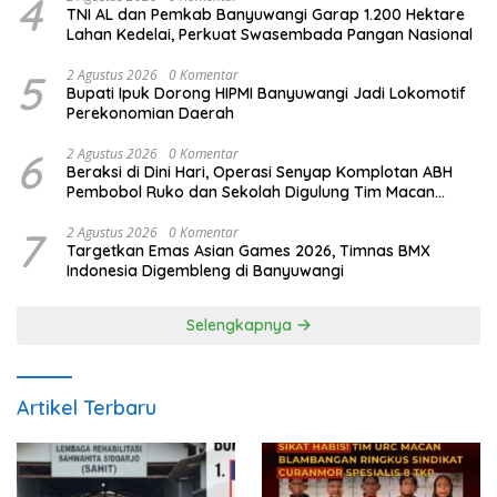
4
TNI AL dan Pemkab Banyuwangi Garap 1.200 Hektare
Lahan Kedelai, Perkuat Swasembada Pangan Nasional
5
2 Agustus 2026
0 Komentar
Bupati Ipuk Dorong HIPMI Banyuwangi Jadi Lokomotif
Perekonomian Daerah
6
2 Agustus 2026
0 Komentar
Beraksi di Dini Hari, Operasi Senyap Komplotan ABH
Pembobol Ruko dan Sekolah Digulung Tim Macan
Blambangan
7
2 Agustus 2026
0 Komentar
Targetkan Emas Asian Games 2026, Timnas BMX
Indonesia Digembleng di Banyuwangi
Selengkapnya
Artikel Terbaru