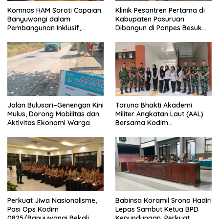
Komnas HAM Soroti Capaian
Klinik Pesantren Pertama di
Banyuwangi dalam
Kabupaten Pasuruan
Pembangunan Inklusif,
Dibangun di Ponpes Besuk
Diusulkan Ikut Penilaian HAM
Kejayan, Permudah Layanan
Nasional
Kesehatan Santri
Jalan Bulusari–Genengan Kini
Taruna Bhakti Akademi
Mulus, Dorong Mobilitas dan
Militer Angkatan Laut (AAL)
Aktivitas Ekonomi Warga
Bersama Kodim
0825/Banyuwangi Wujudkan
Generasi Disiplin dan Berjiwa
Nasionalis
Perkuat Jiwa Nasionalisme,
Babinsa Koramil Srono Hadiri
Pasi Ops Kodim
Lepas Sambut Ketua BPD
0825/Banyuwangi Bekali
Kepundungan, Perkuat