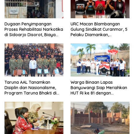
Dugaan Penyimpangan
URC Macan Blambangan
Proses Rehabilitasi Narkotika
Gulung Sindikat Curanmor, 5
di Sidoarjo Disorot, Biaya
Pelaku Diamankan,
Rp25 Juta Disebut Masuk
Terungkap Beraksi di 8 TKP
Rekening Pribadi
Banyuwangi
Taruna AAL Tanamkan
Warga Binaan Lapas
Disiplin dan Nasionalisme,
Banyuwangi Siap Meriahkan
Program Taruna Bhakti di
HUT RI ke 81 dengan
Banyuwangi Resmi Ditutup
Berbagai Perlombaan