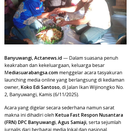
Banyuwangi, Actanews.id
— Dalam suasana penuh
keakraban dan kekeluargaan, keluarga besar
M
edia
s
uarabangsa.com
menggelar acara tasyakuran
launching media online yang berlangsung di kediaman
owner,
Koko Edi Santoso
, di Jalan Ikan Wijinongko No.
2, Banyuwangi, Kamis (6/11/2025).
Acara yang digelar secara sederhana namun sarat
makna ini dihadiri oleh
Ketua Fast Respon Nusantara
(FRN) DPC Banyuwangi
,
Agus Samiaji
, serta sejumlah
jurnalis dari berbagai media lokal dan nasional.