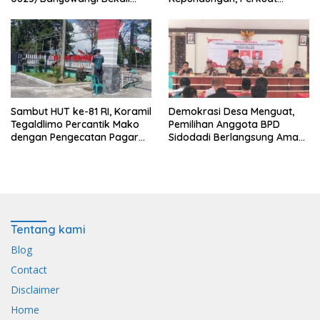
Calon Paskibraka 2026
Sinergi Membangun Desa
dengan Wawasan
Kebangsaan
Sambut HUT ke-81 RI, Koramil
Demokrasi Desa Menguat,
Tegaldlimo Percantik Mako
Pemilihan Anggota BPD
dengan Pengecatan Pagar
Sidodadi Berlangsung Aman
Merah Putih
di Bawah Pengawalan
Babinsa dan
Bhabinkamtibmas
Tentang kami
Blog
Contact
Disclaimer
Home