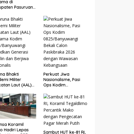
ama di
Warga
upaten Pasuruan
ngun di Ponpes
k Kejayan,
mudah Layanan
hatan Santri
na Bhakti
Perkuat Jiwa
emi Militer
Nasionalisme, Pasi
atan Laut (AAL)
Ops Kodim
sama Kodim
0825/Banyuwangi
5/Banyuwangi
Bekali Calon
dkan Generasi
Paskibraka 2026
plin dan Berjiwa
dengan Wawasan
onalis
Kebangsaan
nsa Koramil
o Hadiri Lepas
Sambut HUT ke-81 RI,