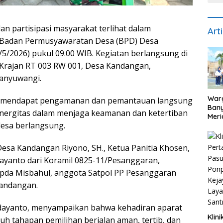
 partisipasi masyarakat terlihat dalam
Art
 Badan Permusyawaratan Desa (BPD) Desa
5/2026) pukul 09.00 WIB. Kegiatan berlangsung di
rajan RT 003 RW 001, Desa Kandangan,
anyuwangi.
War
ut mendapat pengamanan dan pemantauan langsung
Bany
sinergitas dalam menjaga keamanan dan ketertiban
Meri
esa berlangsung.
81 d
Per
Desa Kandangan Riyono, SH., Ketua Panitia Khosen,
ayanto dari Koramil 0825-11/Pesanggaran,
da Misbahul, anggota Satpol PP Pesanggaran
Kandangan.
dayanto, menyampaikan bahwa kehadiran aparat
Klin
h tahapan pemilihan berjalan aman, tertib, dan