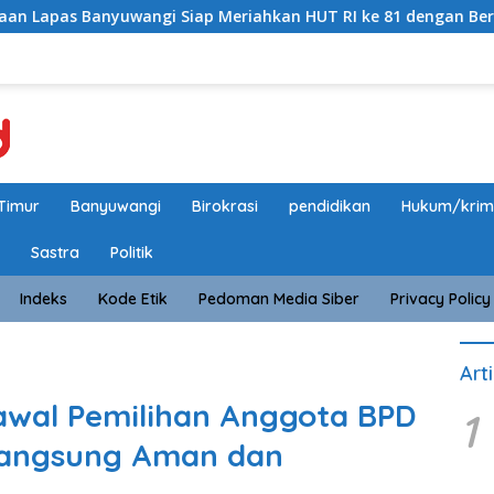
uwangi Siap Meriahkan HUT RI ke 81 dengan Berbagai Perlomb
Timur
Banyuwangi
Birokrasi
pendidikan
Hukum/krim
Sastra
Politik
Indeks
Kode Etik
Pedoman Media Siber
Privacy Policy
Art
Kawal Pemilihan Anggota BPD
1
langsung Aman dan