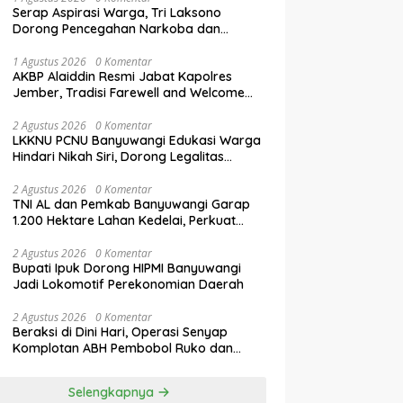
Serap Aspirasi Warga, Tri Laksono
Dorong Pencegahan Narkoba dan
Penguatan Literasi Digital Gen Z
1 Agustus 2026
0 Komentar
AKBP Alaiddin Resmi Jabat Kapolres
Jember, Tradisi Farewell and Welcome
Parade Berlangsung Khidmat
2 Agustus 2026
0 Komentar
LKKNU PCNU Banyuwangi Edukasi Warga
Hindari Nikah Siri, Dorong Legalitas
Perkawinan Lewat Isbat Nikah
2 Agustus 2026
0 Komentar
TNI AL dan Pemkab Banyuwangi Garap
1.200 Hektare Lahan Kedelai, Perkuat
Swasembada Pangan Nasional
2 Agustus 2026
0 Komentar
Bupati Ipuk Dorong HIPMI Banyuwangi
Jadi Lokomotif Perekonomian Daerah
2 Agustus 2026
0 Komentar
Beraksi di Dini Hari, Operasi Senyap
Komplotan ABH Pembobol Ruko dan
Sekolah Digulung Tim Macan
Blambangan
Selengkapnya