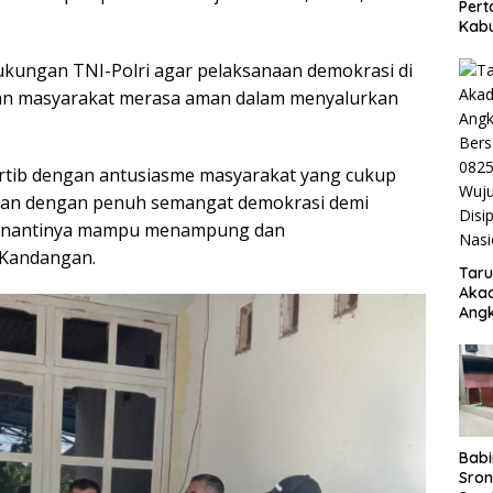
Pert
Kab
Diba
Besu
kungan TNI-Polri agar pelaksanaan demokrasi di
Per
 dan masyarakat merasa aman dalam menyalurkan
Kese
rtib dengan antusiasme masyarakat yang cukup
ihan dengan penuh semangat demokrasi demi
ng nantinya mampu menampung dan
 Kandangan.
Taru
Akad
Angk
Ber
082
Wuju
Disi
Nasi
Babi
Sron