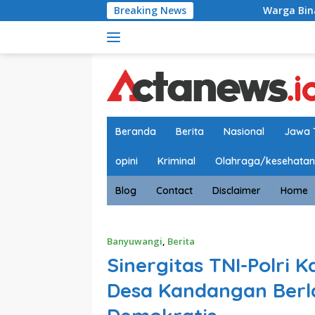
Langsung
Breaking News
Warga Binaan Lapas Bany
ke
konten
Beranda
Berita
Nasional
Jawa 
opini
Kriminal
Olahraga/kesehatan
Blog
Contact
Disclaimer
Home
Banyuwangi
,
Berita
Sinergitas TNI-Polri 
Desa Kandangan Ber