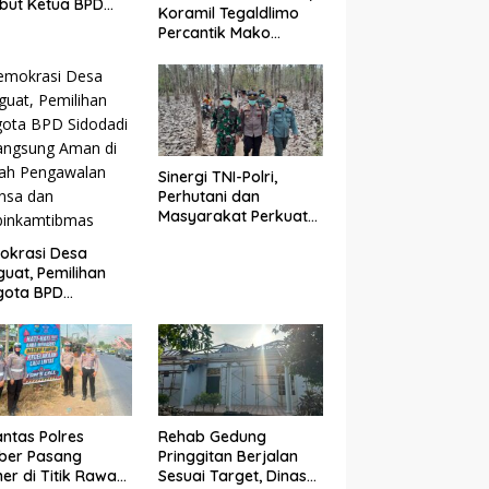
but Ketua BPD
Koramil Tegaldlimo
undungan,
Percantik Mako
uat Sinergi
dengan Pengecatan
bangun Desa
Pagar Merah Putih
Sinergi TNI-Polri,
Perhutani dan
Masyarakat Perkuat
Patroli Terpadu Cegah
okrasi Desa
Karhutla di
uat, Pemilihan
Pesanggaran
gota BPD
dadi Berlangsung
n di Bawah
gawalan Babinsa
binkamtibmas
antas Polres
Rehab Gedung
ber Pasang
Pringgitan Berjalan
er di Titik Rawan
Sesuai Target, Dinas