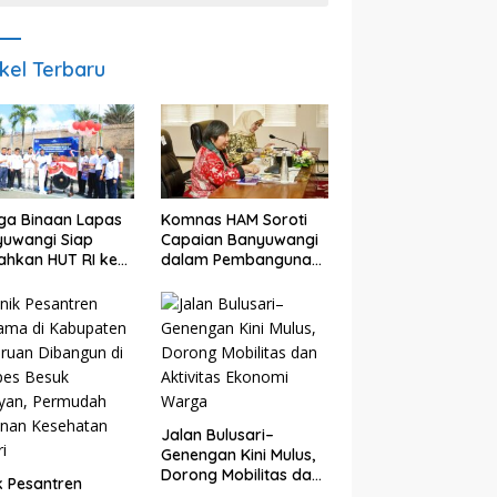
ikel Terbaru
ga Binaan Lapas
Komnas HAM Soroti
uwangi Siap
Capaian Banyuwangi
ahkan HUT RI ke
dalam Pembangunan
engan Berbagai
Inklusif, Diusulkan Ikut
lombaan
Penilaian HAM
Nasional
Jalan Bulusari–
Genengan Kini Mulus,
Dorong Mobilitas dan
ik Pesantren
Aktivitas Ekonomi