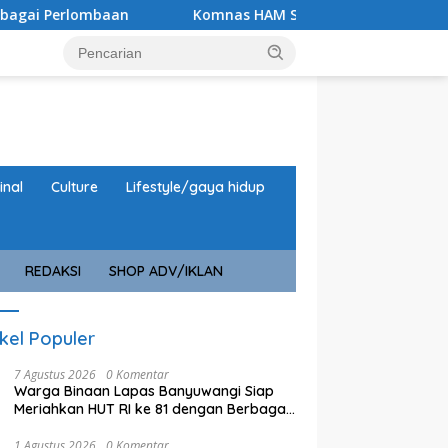
aan
Komnas HAM Soroti Capaian Banyuwangi dalam Pemb
inal
Culture
Lifestyle/gaya hidup
REDAKSI
SHOP ADV/IKLAN
ikel Populer
7 Agustus 2026
0 Komentar
Warga Binaan Lapas Banyuwangi Siap
Meriahkan HUT RI ke 81 dengan Berbagai
Perlombaan
1 Agustus 2026
0 Komentar