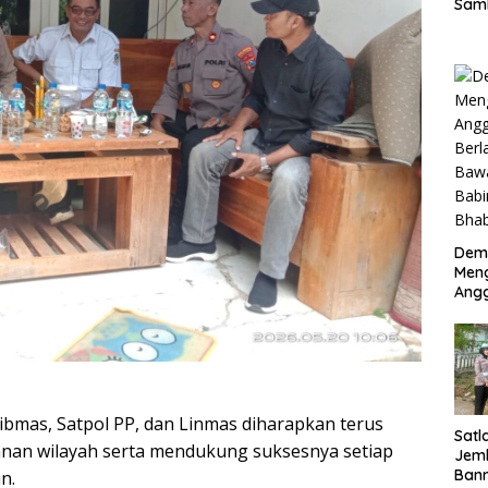
Sam
Kep
Perk
Mem
Dem
Meng
Ang
Sido
Ama
Pen
dan
Bha
ibmas, Satpol PP, dan Linmas diharapkan terus
Satl
manan wilayah serta mendukung suksesnya setiap
Jem
Bann
n.