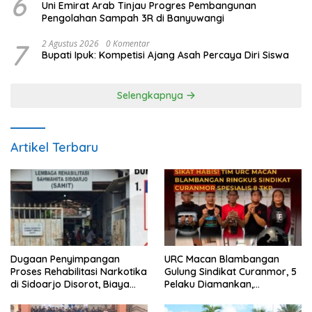
6
Uni Emirat Arab Tinjau Progres Pembangunan
Pengolahan Sampah 3R di Banyuwangi
7
2 Agustus 2026
0 Komentar
Bupati Ipuk: Kompetisi Ajang Asah Percaya Diri Siswa
Selengkapnya
Artikel Terbaru
Dugaan Penyimpangan
URC Macan Blambangan
Proses Rehabilitasi Narkotika
Gulung Sindikat Curanmor, 5
di Sidoarjo Disorot, Biaya
Pelaku Diamankan,
Rp25 Juta Disebut Masuk
Terungkap Beraksi di 8 TKP
Rekening Pribadi
Banyuwangi