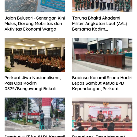
Jalan Bulusari–Genengan Kini
Taruna Bhakti Akademi
Mulus, Dorong Mobilitas dan
Militer Angkatan Laut (AAL)
Aktivitas Ekonomi Warga
Bersama Kodim
0825/Banyuwangi Wujudkan
Generasi Disiplin dan Berjiwa
Nasionalis
Perkuat Jiwa Nasionalisme,
Babinsa Koramil Srono Hadiri
Pasi Ops Kodim
Lepas Sambut Ketua BPD
0825/Banyuwangi Bekali
Kepundungan, Perkuat
Calon Paskibraka 2026
Sinergi Membangun Desa
dengan Wawasan
Kebangsaan
Sambut HUT ke-81 RI, Koramil
Demokrasi Desa Menguat,