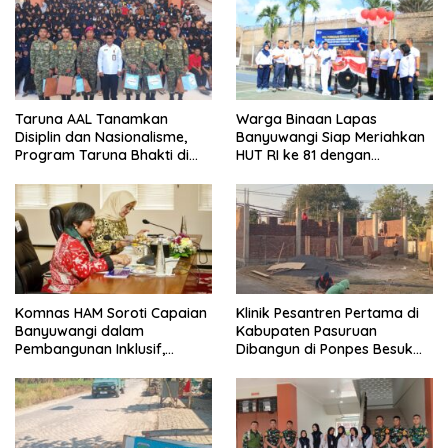
Taruna AAL Tanamkan
Warga Binaan Lapas
Disiplin dan Nasionalisme,
Banyuwangi Siap Meriahkan
Program Taruna Bhakti di
HUT RI ke 81 dengan
Banyuwangi Resmi Ditutup
Berbagai Perlombaan
Komnas HAM Soroti Capaian
Klinik Pesantren Pertama di
Banyuwangi dalam
Kabupaten Pasuruan
Pembangunan Inklusif,
Dibangun di Ponpes Besuk
Diusulkan Ikut Penilaian HAM
Kejayan, Permudah Layanan
Nasional
Kesehatan Santri