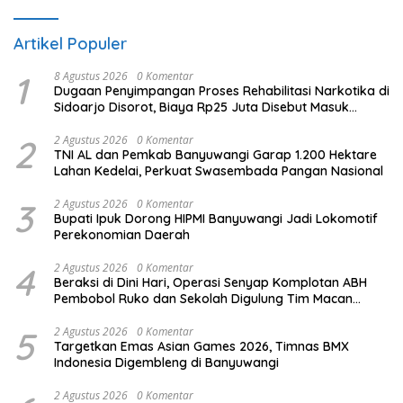
Artikel Populer
1
8 Agustus 2026
0 Komentar
Dugaan Penyimpangan Proses Rehabilitasi Narkotika di
Sidoarjo Disorot, Biaya Rp25 Juta Disebut Masuk
Rekening Pribadi
2
2 Agustus 2026
0 Komentar
TNI AL dan Pemkab Banyuwangi Garap 1.200 Hektare
Lahan Kedelai, Perkuat Swasembada Pangan Nasional
3
2 Agustus 2026
0 Komentar
Bupati Ipuk Dorong HIPMI Banyuwangi Jadi Lokomotif
Perekonomian Daerah
4
2 Agustus 2026
0 Komentar
Beraksi di Dini Hari, Operasi Senyap Komplotan ABH
Pembobol Ruko dan Sekolah Digulung Tim Macan
Blambangan
5
2 Agustus 2026
0 Komentar
Targetkan Emas Asian Games 2026, Timnas BMX
Indonesia Digembleng di Banyuwangi
2 Agustus 2026
0 Komentar