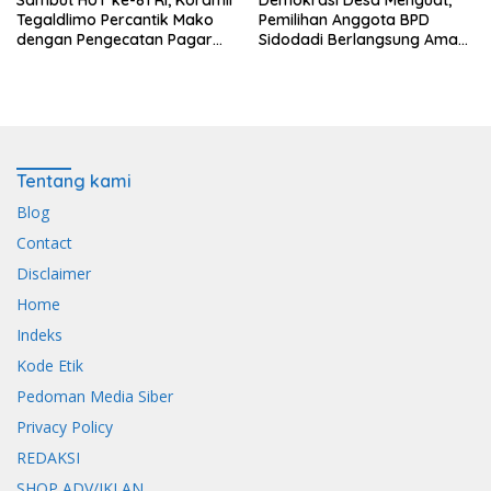
Tegaldlimo Percantik Mako
Pemilihan Anggota BPD
dengan Pengecatan Pagar
Sidodadi Berlangsung Aman
Merah Putih
di Bawah Pengawalan
Babinsa dan
Bhabinkamtibmas
Tentang kami
Blog
Contact
Disclaimer
Home
Indeks
Kode Etik
Pedoman Media Siber
Privacy Policy
REDAKSI
SHOP ADV/IKLAN