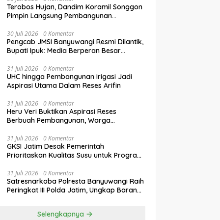
Terobos Hujan, Dandim Koramil Songgon
Pimpin Langsung Pembangunan
Jembatan Garuda yang Kini Capai 80
Persen
30 Juli 2026
0 Komentar
Pengcab JMSI Banyuwangi Resmi Dilantik,
Bupati Ipuk: Media Berperan Besar
Majukan Daerah
31 Juli 2026
0 Komentar
UHC hingga Pembangunan Irigasi Jadi
Aspirasi Utama Dalam Reses Arifin
31 Juli 2026
0 Komentar
Heru Veri Buktikan Aspirasi Reses
Berbuah Pembangunan, Warga
Sampaikan Usulan Baru
31 Juli 2026
0 Komentar
GKSI Jatim Desak Pemerintah
Prioritaskan Kualitas Susu untuk Program
Makan Bergizi Gratis
31 Juli 2026
0 Komentar
Satresnarkoba Polresta Banyuwangi Raih
Peringkat III Polda Jatim, Ungkap Barang
Bukti Narkoba Terbanyak Semester I
2026
Selengkapnya