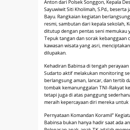
Anton dari Polsek Songgon, Kepala Des
Sayuwiwit Siti Kholimah, S.Pd., beserta
Bayu. Rangkaian kegiatan berlangsung
resmi, sambutan dari kepala sekolah, 
ditutup dengan pentas seni memukau 
Tepuk tangan dan sorak kebanggaan 
kawasan wisata yang asri, menciptaka
dilupakan.
Kehadiran Babinsa di tengah perayaan 
Sudarto aktif melakukan monitoring s
berlangsung aman, lancar, dan tertib d
tombak kemanunggalan TNI-Rakyat kem
tetapi juga di atas panggung sederhan
meraih kepercayaan diri mereka untuk 
Pernyataan Komandan Koramil” Kegiatan 
Babinsa bukan hanya hadir saat ada a
Pelepasan anak-anak TK adalah momen