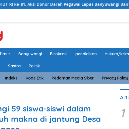
Aksi Donor Darah Pegawai Lapas Banyuwangi Bantu Amankan Sto
Timur
Banyuwangi
Birokrasi
pendidikan
Hukum/krim
Sastra
Politik
Indeks
Kode Etik
Pedoman Media Siber
Privacy Policy
Art
gi 59 siswa-siswi dalam
1
h makna di jantung Desa