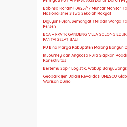
Peringati HUT RI ke-81, Aksi Donor Darah 
Babinsa Koramil 0825/17 Muncar Monitor Ta
Nasionalisme Siswa Sekolah Rakyat
Diguyur Hujan, Semangat TNI dan Warga Ta
Persen
BCA – PPATK GANDENG VILLA SOLONG EDUKA
PANTAI SELAT BALI
PU Bina Marga Kabupaten Malang Bangun Dr
InJourney dan Angkasa Pura Siapkan Roadm
Konektivitas
Bertemu Sopir Logistik, Wabup Banyuwangi
Geopark Ijen Jalani Revalidasi UNESCO Gl
Warisan Dunia