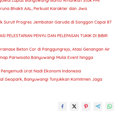
Pegawai Lapas Banyuwangi Bantu Amankan Stok PMI
runa Bhakti AAL, Perkuat Karakter dan Jiwa
k Surut! Progres Jembatan Garuda di Songgon Capai 87
SI PELESTARIAN PENYU DAN PELEPASAN TUKIK DI BIBIR
ainase Beton Cor di Panggungrejo, Atasi Genangan Air
ap Pariwisata Banyuwangi Mulai Event hingga
: Pengemudi Urat Nadi Ekonomi Indonesia
obal Geopark, Banyuwangi Tunjukkan Komitmen Jaga