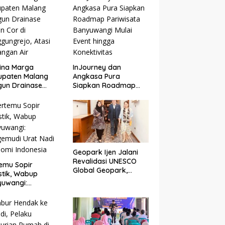
i 87 Persen
DI BIBIR PANTAI SELAT
BALI
ina Marga
InJourney dan
upaten Malang
Angkasa Pura
un Drainase
Siapkan Roadmap
n Cor di
Pariwisata
gungrejo, Atasi
Banyuwangi Mulai
ngan Air
Event hingga
Konektivitas
Geopark Ijen Jalani
Revalidasi UNESCO
emu Sopir
Global Geopark,
stik, Wabup
Banyuwangi
yuwangi:
Tunjukkan Komitmen
emudi Urat Nadi
Jaga Warisan Dunia
omi Indonesia