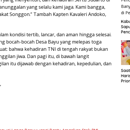
anunggalan yang selalu kami jaga. Kami bangga,
akat Songgon.” Tambah Kapten Kavaleri Andoko,
Kab
Sapu
Penc
am kondisi tertib, lancar, dan aman hingga selesai.
Ban
iang bocah-bocah Desa Bayu yang melepas toga
Dita
Pel
uat: bahwa kehadiran TNI di tengah rakyat bukan
ilan jiwa. Dan pagi itu, di bawah langit
an itu dijawab dengan kehadiran, kepedulian, dan
Saat
Hari
Prio
,
Perb
Kea
Pen