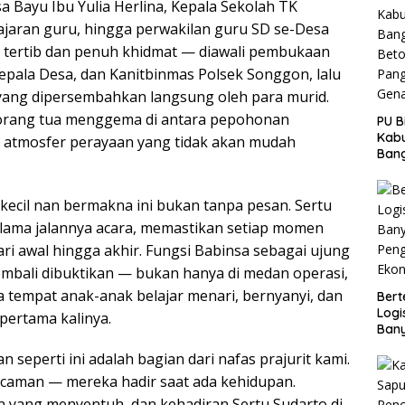
a Bayu Ibu Yulia Herlina, Kepala Sekolah TK
Capa
 jajaran guru, hingga perwakilan guru SD se-Desa
 tertib dan penuh khidmat — diawali pembukaan
Kepala Desa, dan Kanitbinmas Polsek Songgon, lalu
yang dipersembahkan langsung oleh para murid.
orang tua menggema di antara pepohonan
PU B
Kab
n atmosfer perayaan yang tidak akan mudah
Bang
Beto
Pang
Gena
kecil nan bermakna ini bukan tanpa pesan. Sertu
elama jalannya acara, memastikan setiap momen
ari awal hingga akhir. Fungsi Babinsa sebagai ujung
bali dibuktikan — bukan hanya di medan operasi,
a tempat anak-anak belajar menari, bernyanyi, dan
Bert
Logi
pertama kalinya.
Ban
Peng
seperti ini adalah bagian dari nafas prajurit kami.
Ekon
ncaman — mereka hadir saat ada kehidupan.
 yang menyentuh, dan kehadiran Sertu Sudarto di