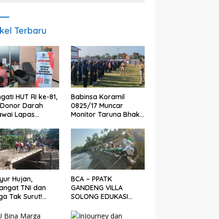
ikel Terbaru
ngati HUT RI ke-81,
Babinsa Koramil
 Donor Darah
0825/17 Muncar
awai Lapas
Monitor Taruna Bhakti
yuwangi Bantu
AAL, Perkuat Karakter
nkan Stok PMI
dan Jiwa
Nasionalisme Siswa
Sekolah Rakyat
yur Hujan,
BCA – PPATK
angat TNI dan
GANDENG VILLA
a Tak Surut!
SOLONG EDUKASI
gres Jembatan
PELESTARIAN PENYU
uda di Songgon
DAN PELEPASAN TUKIK