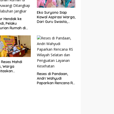
Eko Suryono Siap
Kawal Aspirasi Warga,
ur Hendak ke
Dari Guru Swasta,
di, Pelaku
Bansos Hingga
urian Rumah di
Infrastruktur Jalan
yuwangi
ngkap di
abuhan Jangkar
 Reses Mahdi
s, Warga
ritaskan
Reses di Pandaan,
aikan Sarana
Andri Wahyudi
gamaan dan
Paparkan Rencana RS
guatan Ekonomi
Wilayah Selatan dan
Penguatan Layanan
Kesehatan