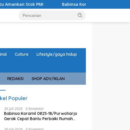
k PMI
Babinsa Koramil 0825/17 Muncar Monitor Taruna 
inal
Culture
Lifestyle/gaya hidup
REDAKSI
SHOP ADV/IKLAN
ikel Populer
30 Juli 2026
0 Komentar
Babinsa Koramil 0825-18/Purwoharjo
Gerak Cepat Bantu Perbaiki Rumah
Warga Terdampak Puting Beliung
30 Juli 2026
0 Komentar