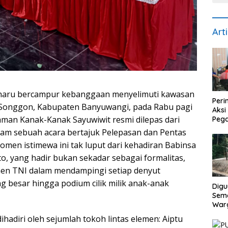
Art
ru bercampur kebanggaan menyelimuti kawasan
Peri
 Songgon, Kabupaten Banyuwangi, pada Rabu pagi
Aksi
Taman Kanak-Kanak Sayuwiwit resmi dilepas dari
Peg
Ban
alam sebuah acara bertajuk Pelepasan dan Pentas
Ama
men istimewa ini tak luput dari kehadiran Babinsa
o, yang hadir bukan sekadar sebagai formalitas,
men TNI dalam mendampingi setiap denyut
 besar hingga podium cilik milik anak-anak
Digu
Sem
Warg
Pro
ihadiri oleh sejumlah tokoh lintas elemen: Aiptu
Gar