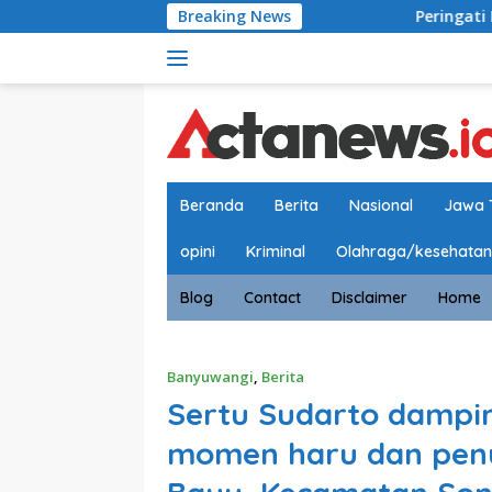
Langsung
Breaking News
Peringati HUT RI ke-81, 
ke
konten
Beranda
Berita
Nasional
Jawa 
opini
Kriminal
Olahraga/kesehatan
Blog
Contact
Disclaimer
Home
Banyuwangi
,
Berita
Sertu Sudarto dampin
momen haru dan penu