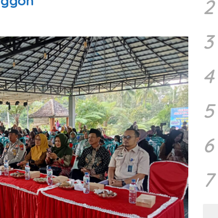
nggon
2
3
4
5
6
7