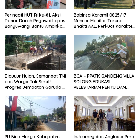
Peringati HUT RI ke-81, Aksi
Babinsa Koramil 0825/17
Donor Darah Pegawai Lapas
Muncar Monitor Taruna
Banyuwangi Bantu Amankan
Bhakti AAL, Perkuat Karakter
Stok PMI
dan Jiwa Nasionalisme Siswa
Sekolah Rakyat
Diguyur Hujan, Semangat TNI
BCA – PPATK GANDENG VILLA
dan Warga Tak Surut!
SOLONG EDUKASI
Progres Jembatan Garuda di
PELESTARIAN PENYU DAN
Songgon Capai 87 Persen
PELEPASAN TUKIK DI BIBIR
PANTAI SELAT BALI
PU Bina Marga Kabupaten
InJourney dan Angkasa Pura