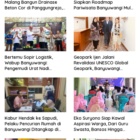
Malang Bangun Drainase
Siapkan Roadmap
Beton Cor di Panggungrejo,
Pariwisata Banyuwangi Mulai
Atasi Genangan Air
Event hingga Konektivitas
Bertemu Sopir Logistik,
Geopark Ijen Jalani
Wabup Banyuwangi:
Revalidasi UNESCO Global
Pengemudi Urat Nadi
Geopark, Banyuwangi
Ekonomi Indonesia
Tunjukkan Komitmen Jaga
Warisan Dunia
Kabur Hendak ke Sapudi,
Eko Suryono Siap Kawal
Pelaku Pencurian Rumah di
Aspirasi Warga, Dari Guru
Banyuwangi Ditangkap di
Swasta, Bansos Hingga
Pelabuhan Jangkar
Infrastruktur Jalan