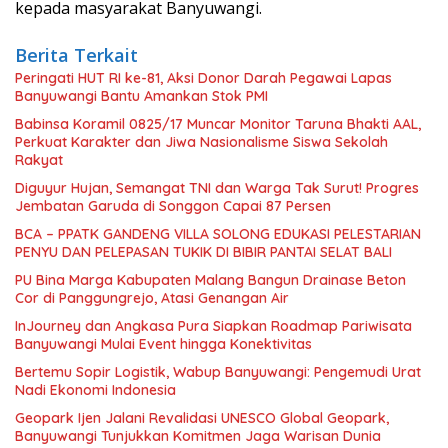
kepada masyarakat Banyuwangi.
Berita Terkait
Peringati HUT RI ke-81, Aksi Donor Darah Pegawai Lapas
Banyuwangi Bantu Amankan Stok PMI
Babinsa Koramil 0825/17 Muncar Monitor Taruna Bhakti AAL,
Perkuat Karakter dan Jiwa Nasionalisme Siswa Sekolah
Rakyat
Diguyur Hujan, Semangat TNI dan Warga Tak Surut! Progres
Jembatan Garuda di Songgon Capai 87 Persen
BCA – PPATK GANDENG VILLA SOLONG EDUKASI PELESTARIAN
PENYU DAN PELEPASAN TUKIK DI BIBIR PANTAI SELAT BALI
PU Bina Marga Kabupaten Malang Bangun Drainase Beton
Cor di Panggungrejo, Atasi Genangan Air
InJourney dan Angkasa Pura Siapkan Roadmap Pariwisata
Banyuwangi Mulai Event hingga Konektivitas
Bertemu Sopir Logistik, Wabup Banyuwangi: Pengemudi Urat
Nadi Ekonomi Indonesia
Geopark Ijen Jalani Revalidasi UNESCO Global Geopark,
Banyuwangi Tunjukkan Komitmen Jaga Warisan Dunia