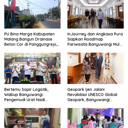
PU Bina Marga Kabupaten
InJourney dan Angkasa Pura
Malang Bangun Drainase
Siapkan Roadmap
Beton Cor di Panggungrejo,
Pariwisata Banyuwangi Mulai
Atasi Genangan Air
Event hingga Konektivitas
Bertemu Sopir Logistik,
Geopark Ijen Jalani
Wabup Banyuwangi:
Revalidasi UNESCO Global
Pengemudi Urat Nadi
Geopark, Banyuwangi
Ekonomi Indonesia
Tunjukkan Komitmen Jaga
Warisan Dunia