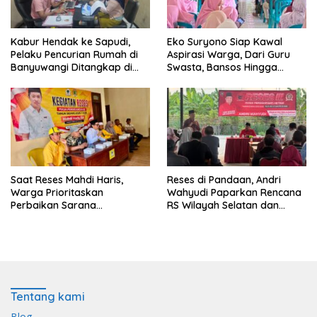
Kabur Hendak ke Sapudi,
Eko Suryono Siap Kawal
Pelaku Pencurian Rumah di
Aspirasi Warga, Dari Guru
Banyuwangi Ditangkap di
Swasta, Bansos Hingga
Pelabuhan Jangkar
Infrastruktur Jalan
Saat Reses Mahdi Haris,
Reses di Pandaan, Andri
Warga Prioritaskan
Wahyudi Paparkan Rencana
Perbaikan Sarana
RS Wilayah Selatan dan
Keagamaan dan Penguatan
Penguatan Layanan
Ekonomi
Kesehatan
Tentang kami
Blog