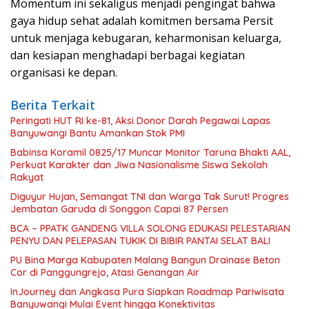
Momentum ini sekaligus menjadi pengingat bahwa
gaya hidup sehat adalah komitmen bersama Persit
untuk menjaga kebugaran, keharmonisan keluarga,
dan kesiapan menghadapi berbagai kegiatan
organisasi ke depan.
Berita Terkait
Peringati HUT RI ke-81, Aksi Donor Darah Pegawai Lapas
Banyuwangi Bantu Amankan Stok PMI
Babinsa Koramil 0825/17 Muncar Monitor Taruna Bhakti AAL,
Perkuat Karakter dan Jiwa Nasionalisme Siswa Sekolah
Rakyat
Diguyur Hujan, Semangat TNI dan Warga Tak Surut! Progres
Jembatan Garuda di Songgon Capai 87 Persen
BCA – PPATK GANDENG VILLA SOLONG EDUKASI PELESTARIAN
PENYU DAN PELEPASAN TUKIK DI BIBIR PANTAI SELAT BALI
PU Bina Marga Kabupaten Malang Bangun Drainase Beton
Cor di Panggungrejo, Atasi Genangan Air
InJourney dan Angkasa Pura Siapkan Roadmap Pariwisata
Banyuwangi Mulai Event hingga Konektivitas