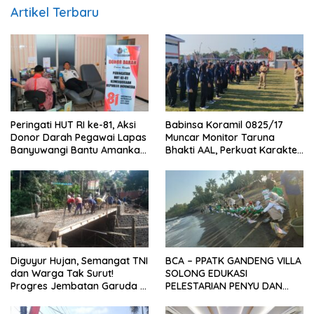
Artikel Terbaru
Peringati HUT RI ke-81, Aksi
Babinsa Koramil 0825/17
Donor Darah Pegawai Lapas
Muncar Monitor Taruna
Banyuwangi Bantu Amankan
Bhakti AAL, Perkuat Karakter
Stok PMI
dan Jiwa Nasionalisme Siswa
Sekolah Rakyat
Diguyur Hujan, Semangat TNI
BCA – PPATK GANDENG VILLA
dan Warga Tak Surut!
SOLONG EDUKASI
Progres Jembatan Garuda di
PELESTARIAN PENYU DAN
Songgon Capai 87 Persen
PELEPASAN TUKIK DI BIBIR
PANTAI SELAT BALI