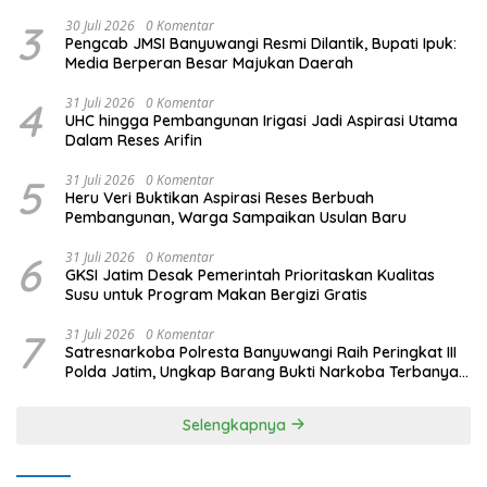
Capai 80 Persen
3
30 Juli 2026
0 Komentar
Pengcab JMSI Banyuwangi Resmi Dilantik, Bupati Ipuk:
Media Berperan Besar Majukan Daerah
4
31 Juli 2026
0 Komentar
UHC hingga Pembangunan Irigasi Jadi Aspirasi Utama
Dalam Reses Arifin
5
31 Juli 2026
0 Komentar
Heru Veri Buktikan Aspirasi Reses Berbuah
Pembangunan, Warga Sampaikan Usulan Baru
6
31 Juli 2026
0 Komentar
GKSI Jatim Desak Pemerintah Prioritaskan Kualitas
Susu untuk Program Makan Bergizi Gratis
7
31 Juli 2026
0 Komentar
Satresnarkoba Polresta Banyuwangi Raih Peringkat III
Polda Jatim, Ungkap Barang Bukti Narkoba Terbanyak
Semester I 2026
Selengkapnya