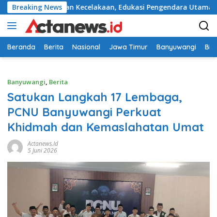
Langsung
di Titik Rawan Kecelakaan, Edukasi Pengendara Utamakan Kes
Breaking News
ke
konten
Beranda
Berita
Nasional
Jawa Timur
Banyuwangi
Bir
Banyuwangi
,
Berita
Satukan Langkah 17 Lembaga,
PCNU Banyuwangi Perkuat
Khidmah dan Kemaslahatan Umat
Actanews.id
5 Juni 2026