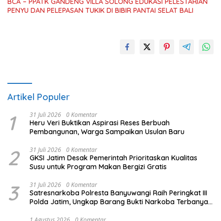
BCA – PPATK GANDENG VILLA SOLONG EDUKASI PELESTARIAN
PENYU DAN PELEPASAN TUKIK DI BIBIR PANTAI SELAT BALI
Artikel Populer
1
31 Juli 2026
0 Komentar
Heru Veri Buktikan Aspirasi Reses Berbuah
Pembangunan, Warga Sampaikan Usulan Baru
2
31 Juli 2026
0 Komentar
GKSI Jatim Desak Pemerintah Prioritaskan Kualitas
Susu untuk Program Makan Bergizi Gratis
3
31 Juli 2026
0 Komentar
Satresnarkoba Polresta Banyuwangi Raih Peringkat III
Polda Jatim, Ungkap Barang Bukti Narkoba Terbanyak
Semester I 2026
1 Agustus 2026
0 Komentar