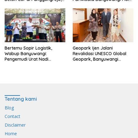
Atasi Genangan Air
Event hingga Konektivitas
Bertemu Sopir Logistik,
Geopark Ijen Jalani
Wabup Banyuwangi:
Revalidasi UNESCO Global
Pengemudi Urat Nadi
Geopark, Banyuwangi
Ekonomi Indonesia
Tunjukkan Komitmen Jaga
Warisan Dunia
Tentang kami
Blog
Contact
Disclaimer
Home