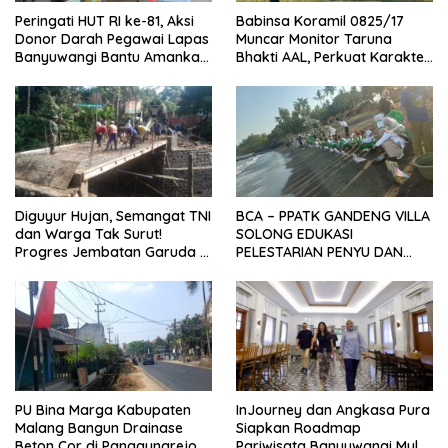
Peringati HUT RI ke-81, Aksi
Babinsa Koramil 0825/17
Donor Darah Pegawai Lapas
Muncar Monitor Taruna
Banyuwangi Bantu Amankan
Bhakti AAL, Perkuat Karakter
Stok PMI
dan Jiwa Nasionalisme Siswa
Sekolah Rakyat
Diguyur Hujan, Semangat TNI
BCA – PPATK GANDENG VILLA
dan Warga Tak Surut!
SOLONG EDUKASI
Progres Jembatan Garuda di
PELESTARIAN PENYU DAN
Songgon Capai 87 Persen
PELEPASAN TUKIK DI BIBIR
PANTAI SELAT BALI
PU Bina Marga Kabupaten
InJourney dan Angkasa Pura
Malang Bangun Drainase
Siapkan Roadmap
Beton Cor di Panggungrejo,
Pariwisata Banyuwangi Mulai