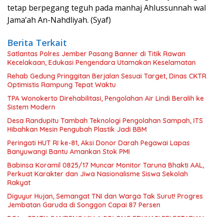
tetap berpegang teguh pada manhaj Ahlussunnah wal
Jama’ah An-Nahdliyah. (Syaf)
Berita Terkait
Satlantas Polres Jember Pasang Banner di Titik Rawan
Kecelakaan, Edukasi Pengendara Utamakan Keselamatan
Rehab Gedung Pringgitan Berjalan Sesuai Target, Dinas CKTR
Optimistis Rampung Tepat Waktu
TPA Wonokerto Direhabilitasi, Pengolahan Air Lindi Beralih ke
Sistem Modern
Desa Randupitu Tambah Teknologi Pengolahan Sampah, ITS
Hibahkan Mesin Pengubah Plastik Jadi BBM
Peringati HUT RI ke-81, Aksi Donor Darah Pegawai Lapas
Banyuwangi Bantu Amankan Stok PMI
Babinsa Koramil 0825/17 Muncar Monitor Taruna Bhakti AAL,
Perkuat Karakter dan Jiwa Nasionalisme Siswa Sekolah
Rakyat
Diguyur Hujan, Semangat TNI dan Warga Tak Surut! Progres
Jembatan Garuda di Songgon Capai 87 Persen