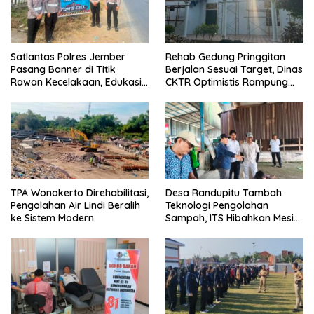
Satlantas Polres Jember
Rehab Gedung Pringgitan
Pasang Banner di Titik
Berjalan Sesuai Target, Dinas
Rawan Kecelakaan, Edukasi
CKTR Optimistis Rampung
Pengendara Utamakan
Tepat Waktu
Keselamatan
TPA Wonokerto Direhabilitasi,
Desa Randupitu Tambah
Pengolahan Air Lindi Beralih
Teknologi Pengolahan
ke Sistem Modern
Sampah, ITS Hibahkan Mesin
Pengubah Plastik Jadi BBM