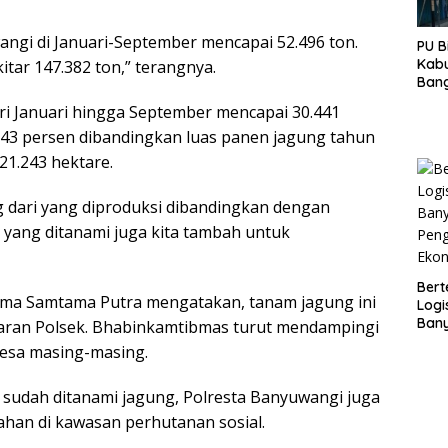
gi di Januari-September mencapai 52.496 ton.
PU B
Kab
itar 147.382 ton,” terangnya.
Bang
Beto
ri Januari hingga September mencapai 30.441
Pang
 43 persen dibandingkan luas panen jagung tahun
Gena
21.243 hektare.
ng dari yang diproduksi dibandingkan dengan
 yang ditanami juga kita tambah untuk
Bert
ma Samtama Putra mengatakan, tanam jagung ini
Logi
Ban
ajaran Polsek. Bhabinkamtibmas turut mendampingi
Peng
desa masing-masing.
Ekon
g sudah ditanami jagung, Polresta Banyuwangi juga
han di kawasan perhutanan sosial.