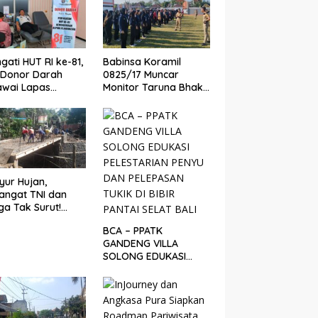
BBM
ngati HUT RI ke-81,
Babinsa Koramil
 Donor Darah
0825/17 Muncar
awai Lapas
Monitor Taruna Bhakti
yuwangi Bantu
AAL, Perkuat Karakter
nkan Stok PMI
dan Jiwa
Nasionalisme Siswa
Sekolah Rakyat
yur Hujan,
angat TNI dan
a Tak Surut!
gres Jembatan
BCA – PPATK
uda di Songgon
GANDENG VILLA
i 87 Persen
SOLONG EDUKASI
PELESTARIAN PENYU
DAN PELEPASAN TUKIK
DI BIBIR PANTAI SELAT
BALI