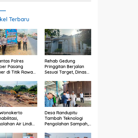
ikel Terbaru
antas Polres
Rehab Gedung
ber Pasang
Pringgitan Berjalan
er di Titik Rawan
Sesuai Target, Dinas
lakaan, Edukasi
CKTR Optimistis
gendara
Rampung Tepat
makan
Waktu
elamatan
 Wonokerto
Desa Randupitu
abilitasi,
Tambah Teknologi
olahan Air Lindi
Pengolahan Sampah,
lih ke Sistem
ITS Hibahkan Mesin
ern
Pengubah Plastik Jadi