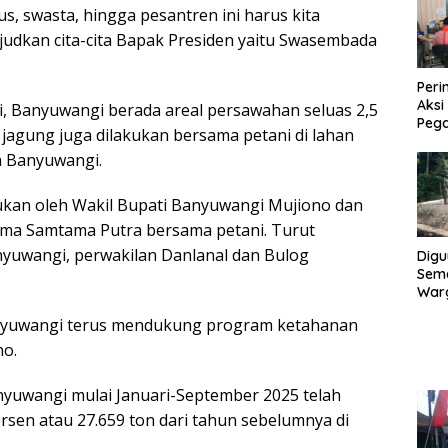
s, swasta, hingga pesantren ini harus kita
judkan cita-cita Bapak Presiden yaitu Swasembada
Peri
Aksi
 Banyuwangi berada areal persawahan seluas 2,5
Peg
n jagung juga dilakukan bersama petani di lahan
Ban
uh Banyuwangi.
Ama
ukan oleh Wakil Bupati Banyuwangi Mujiono dan
ma Samtama Putra bersama petani. Turut
yuwangi, perwakilan Danlanal dan Bulog
Digu
Sem
Warg
Pro
anyuwangi terus mendukung program ketahanan
Gar
Capa
no.
yuwangi mulai Januari-September 2025 telah
rsen atau 27.659 ton dari tahun sebelumnya di