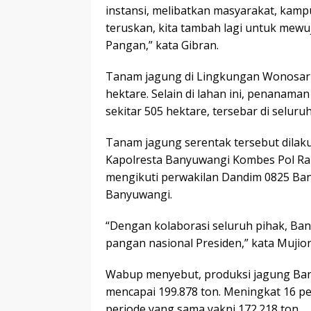
instansi, melibatkan masyarakat, kampu
teruskan, kita tambah lagi untuk mewu
Pangan,” kata Gibran.
Tanam jagung di Lingkungan Wonosari,
hektare. Selain di lahan ini, penanama
sekitar 505 hektare, tersebar di selur
Tanam jagung serentak tersebut dilak
Kapolresta Banyuwangi Kombes Pol Ra
mengikuti perwakilan Dandim 0825 Ban
Banyuwangi.
“Dengan kolaborasi seluruh pihak, B
pangan nasional Presiden,” kata Mujio
Wabup menyebut, produksi jagung Ban
mencapai 199.878 ton. Meningkat 16 pe
periode yang sama yakni 172.218 ton.