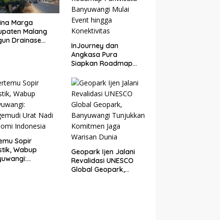
ina Marga
upaten Malang
un Drainase
InJourney dan
n Cor di
Angkasa Pura
gungrejo, Atasi
Siapkan Roadmap
ngan Air
Pariwisata
Banyuwangi Mulai
Event hingga
Konektivitas
emu Sopir
stik, Wabup
Geopark Ijen Jalani
yuwangi:
Revalidasi UNESCO
emudi Urat Nadi
Global Geopark,
omi Indonesia
Banyuwangi
Tunjukkan Komitmen
Jaga Warisan Dunia