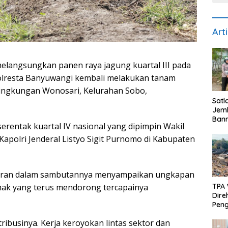
Art
langsungkan panen raya jagung kuartal III pada
olresta Banyuwangi kembali melakukan tanam
Lingkungan Wonosari, Kelurahan Sobo,
Satl
Jem
Bann
serentak kuartal IV nasional yang dipimpin Wakil
Kece
Pen
polri Jenderal Listyo Sigit Purnomo di Kabupaten
Uta
Kes
Gibran dalam sambutannya menyampaikan ungkapan
ihak yang terus mendorong tercapainya
TPA
Direh
Peng
Bera
tribusinya. Kerja keroyokan lintas sektor dan
Mod