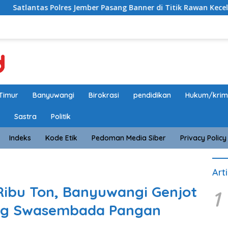
olres Jember Pasang Banner di Titik Rawan Kecelakaan, Eduka
Timur
Banyuwangi
Birokrasi
pendidikan
Hukum/krim
Sastra
Politik
Indeks
Kode Etik
Pedoman Media Siber
Privacy Policy
Art
Ribu Ton, Banyuwangi Genjot
1
ng Swasembada Pangan