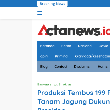
Langsung
Breaking News
Satlantas P
ke
konten
Beranda
Berita
Nasional
Jawa 
opini
Kriminal
Olahraga/kesehatan
Blog
Contact
Disclaimer
Home
Banyuwangi
,
Birokrasi
Produksi Tembus 199 
Tanam Jagung Duku