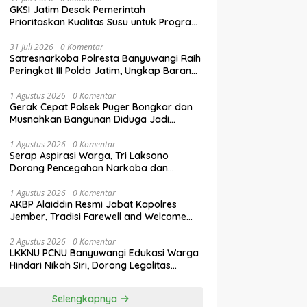
GKSI Jatim Desak Pemerintah
Prioritaskan Kualitas Susu untuk Program
Makan Bergizi Gratis
31 Juli 2026
0 Komentar
Satresnarkoba Polresta Banyuwangi Raih
Peringkat III Polda Jatim, Ungkap Barang
Bukti Narkoba Terbanyak Semester I
2026
1 Agustus 2026
0 Komentar
Gerak Cepat Polsek Puger Bongkar dan
Musnahkan Bangunan Diduga Jadi
Tempat Transaksi Okerbaya
1 Agustus 2026
0 Komentar
Serap Aspirasi Warga, Tri Laksono
Dorong Pencegahan Narkoba dan
Penguatan Literasi Digital Gen Z
1 Agustus 2026
0 Komentar
AKBP Alaiddin Resmi Jabat Kapolres
Jember, Tradisi Farewell and Welcome
Parade Berlangsung Khidmat
2 Agustus 2026
0 Komentar
LKKNU PCNU Banyuwangi Edukasi Warga
Hindari Nikah Siri, Dorong Legalitas
Perkawinan Lewat Isbat Nikah
Selengkapnya