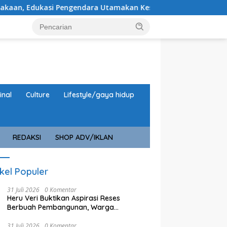
si Pengendara Utamakan Keselamatan
Rehab Gedung Pri
inal
Culture
Lifestyle/gaya hidup
REDAKSI
SHOP ADV/IKLAN
ikel Populer
31 Juli 2026
0 Komentar
Heru Veri Buktikan Aspirasi Reses
Berbuah Pembangunan, Warga
Sampaikan Usulan Baru
31 Juli 2026
0 Komentar