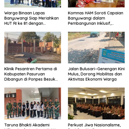
Warga Binaan Lapas
Komnas HAM Soroti Capaian
Banyuwangi Siap Meriahkan
Banyuwangi dalam
HUT RI ke 81 dengan
Pembangunan Inklusif,
Berbagai Perlombaan
Diusulkan Ikut Penilaian HAM
Nasional
Klinik Pesantren Pertama di
Jalan Bulusari–Genengan Kini
Kabupaten Pasuruan
Mulus, Dorong Mobilitas dan
Dibangun di Ponpes Besuk
Aktivitas Ekonomi Warga
Kejayan, Permudah Layanan
Kesehatan Santri
Taruna Bhakti Akademi
Perkuat Jiwa Nasionalisme,