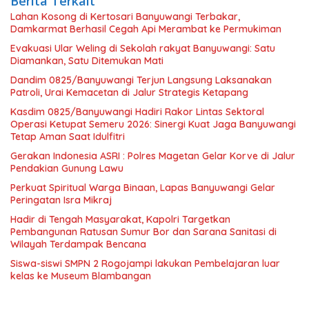
Berita Terkait
Lahan Kosong di Kertosari Banyuwangi Terbakar,
Damkarmat Berhasil Cegah Api Merambat ke Permukiman
Evakuasi Ular Weling di Sekolah rakyat Banyuwangi: Satu
Diamankan, Satu Ditemukan Mati
Dandim 0825/Banyuwangi Terjun Langsung Laksanakan
Patroli, Urai Kemacetan di Jalur Strategis Ketapang
Kasdim 0825/Banyuwangi Hadiri Rakor Lintas Sektoral
Operasi Ketupat Semeru 2026: Sinergi Kuat Jaga Banyuwangi
Tetap Aman Saat Idulfitri
Gerakan Indonesia ASRI : Polres Magetan Gelar Korve di Jalur
Pendakian Gunung Lawu
Perkuat Spiritual Warga Binaan, Lapas Banyuwangi Gelar
Peringatan Isra Mikraj
Hadir di Tengah Masyarakat, Kapolri Targetkan
Pembangunan Ratusan Sumur Bor dan Sarana Sanitasi di
Wilayah Terdampak Bencana
Siswa-siswi SMPN 2 Rogojampi lakukan Pembelajaran luar
kelas ke Museum Blambangan