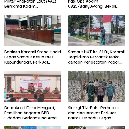
Militer Angkatan Laut (AAL)
Pasi Ops Kodim
Bersama Kodim
0825/Banyuwangi Bekali
0825/Banyuwangi Wujudkan
Calon Paskibraka 2026
Generasi Disiplin dan Berjiwa
dengan Wawasan
Nasionalis
Kebangsaan
Babinsa Koramil Srono Hadiri
Sambut HUT ke-81 RI, Koramil
Lepas Sambut Ketua BPD
Tegaldlimo Percantik Mako
Kepundungan, Perkuat
dengan Pengecatan Pagar
Sinergi Membangun Desa
Merah Putih
Demokrasi Desa Menguat,
Sinergi TNI-Polri, Perhutani
Pemilihan Anggota BPD
dan Masyarakat Perkuat
Sidodadi Berlangsung Aman
Patroli Terpadu Cegah
di Bawah Pengawalan
Karhutla di Pesanggaran
Babinsa dan