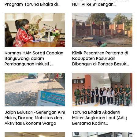
Program Taruna Bhakti di
HUT RI ke 81 dengan
Banyuwangi Resmi Ditutup
Berbagai Perlombaan
Komnas HAM Soroti Capaian
Klinik Pesantren Pertama di
Banyuwangi dalam
Kabupaten Pasuruan
Pembangunan Inklusif,
Dibangun di Ponpes Besuk
Diusulkan Ikut Penilaian HAM
Kejayan, Permudah Layanan
Nasional
Kesehatan Santri
Jalan Bulusari–Genengan Kini
Taruna Bhakti Akademi
Mulus, Dorong Mobilitas dan
Militer Angkatan Laut (AAL)
Aktivitas Ekonomi Warga
Bersama Kodim
0825/Banyuwangi Wujudkan
Generasi Disiplin dan Berjiwa