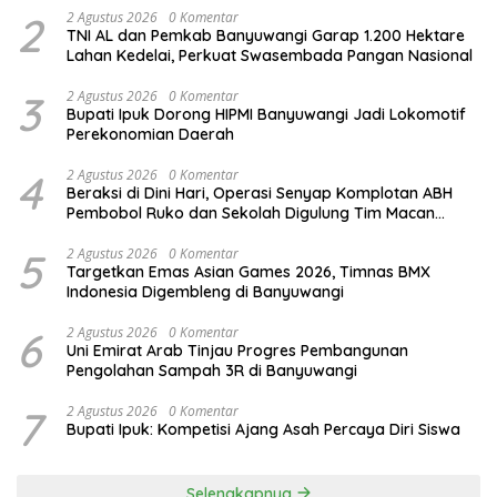
2
2 Agustus 2026
0 Komentar
TNI AL dan Pemkab Banyuwangi Garap 1.200 Hektare
Lahan Kedelai, Perkuat Swasembada Pangan Nasional
3
2 Agustus 2026
0 Komentar
Bupati Ipuk Dorong HIPMI Banyuwangi Jadi Lokomotif
Perekonomian Daerah
4
2 Agustus 2026
0 Komentar
Beraksi di Dini Hari, Operasi Senyap Komplotan ABH
Pembobol Ruko dan Sekolah Digulung Tim Macan
Blambangan
5
2 Agustus 2026
0 Komentar
Targetkan Emas Asian Games 2026, Timnas BMX
Indonesia Digembleng di Banyuwangi
6
2 Agustus 2026
0 Komentar
Uni Emirat Arab Tinjau Progres Pembangunan
Pengolahan Sampah 3R di Banyuwangi
7
2 Agustus 2026
0 Komentar
Bupati Ipuk: Kompetisi Ajang Asah Percaya Diri Siswa
Selengkapnya