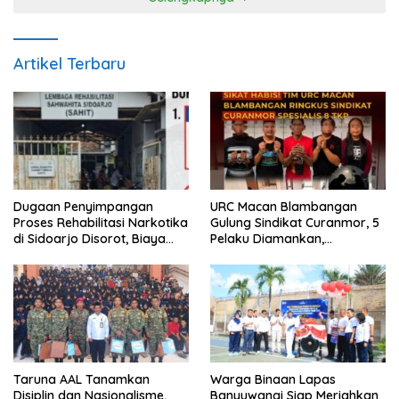
Artikel Terbaru
Dugaan Penyimpangan
URC Macan Blambangan
Proses Rehabilitasi Narkotika
Gulung Sindikat Curanmor, 5
di Sidoarjo Disorot, Biaya
Pelaku Diamankan,
Rp25 Juta Disebut Masuk
Terungkap Beraksi di 8 TKP
Rekening Pribadi
Banyuwangi
Taruna AAL Tanamkan
Warga Binaan Lapas
Disiplin dan Nasionalisme,
Banyuwangi Siap Meriahkan