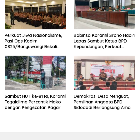
Nasionalis
Perkuat Jiwa Nasionalisme,
Babinsa Koramil Srono Hadiri
Pasi Ops Kodim
Lepas Sambut Ketua BPD
0825/Banyuwangi Bekali
Kepundungan, Perkuat
Calon Paskibraka 2026
Sinergi Membangun Desa
dengan Wawasan
Kebangsaan
Sambut HUT ke-81 RI, Koramil
Demokrasi Desa Menguat,
Tegaldlimo Percantik Mako
Pemilihan Anggota BPD
dengan Pengecatan Pagar
Sidodadi Berlangsung Aman
Merah Putih
di Bawah Pengawalan
Babinsa dan
Bhabinkamtibmas