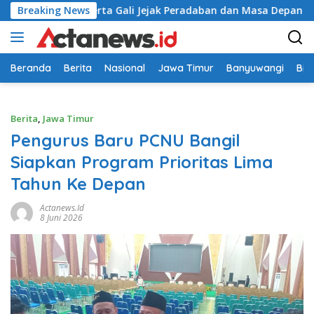
Langsung
eribu Peserta Gali Jejak Peradaban dan Masa Depan Budaya In
Breaking News
ke
konten
Beranda
Berita
Nasional
Jawa Timur
Banyuwangi
Bir
Berita
,
Jawa Timur
Pengurus Baru PCNU Bangil
Siapkan Program Prioritas Lima
Tahun Ke Depan
Actanews.id
8 Juni 2026