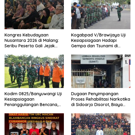
Kongres Kebudayaan
Kogabpad V/Brawijaya Uji
Nusantara 2026 di Malang:
Kesiapsiagaan Hadapi
Seribu Peserta Gali Jejak
Gempa dan Tsunami di
Peradaban dan Masa Depan
Banyuwangi
Budaya Indonesia
Kodim 0825/Banyuwangi Uji
Dugaan Penyimpangan
Kesiapsiagaan
Proses Rehabilitasi Narkotika
Penanggulangan Bencana,
di Sidoarjo Disorot, Biaya
419 Personel Dikerahkan
Rp25 Juta Disebut Masuk
Rekening Pribadi