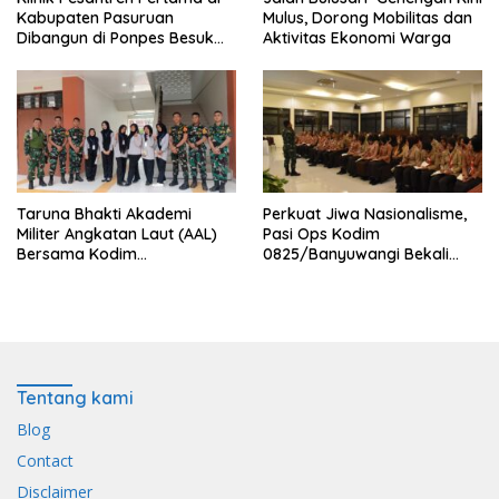
Kabupaten Pasuruan
Mulus, Dorong Mobilitas dan
Dibangun di Ponpes Besuk
Aktivitas Ekonomi Warga
Kejayan, Permudah Layanan
Kesehatan Santri
Taruna Bhakti Akademi
Perkuat Jiwa Nasionalisme,
Militer Angkatan Laut (AAL)
Pasi Ops Kodim
Bersama Kodim
0825/Banyuwangi Bekali
0825/Banyuwangi Wujudkan
Calon Paskibraka 2026
Generasi Disiplin dan Berjiwa
dengan Wawasan
Nasionalis
Kebangsaan
Tentang kami
Blog
Contact
Disclaimer