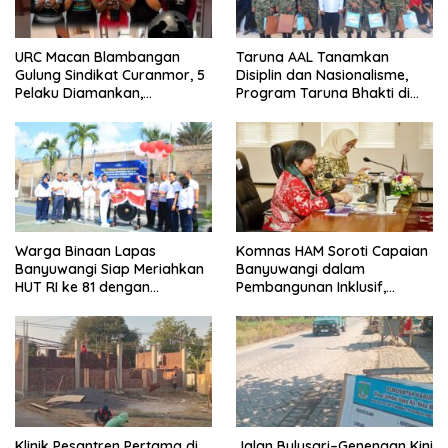
URC Macan Blambangan
Taruna AAL Tanamkan
Gulung Sindikat Curanmor, 5
Disiplin dan Nasionalisme,
Pelaku Diamankan,
Program Taruna Bhakti di
Terungkap Beraksi di 8 TKP
Banyuwangi Resmi Ditutup
Banyuwangi
Warga Binaan Lapas
Komnas HAM Soroti Capaian
Banyuwangi Siap Meriahkan
Banyuwangi dalam
HUT RI ke 81 dengan
Pembangunan Inklusif,
Berbagai Perlombaan
Diusulkan Ikut Penilaian HAM
Nasional
Klinik Pesantren Pertama di
Jalan Bulusari–Genengan Kini