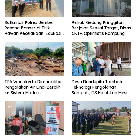
Satlantas Polres Jember
Rehab Gedung Pringgitan
Pasang Banner di Titik
Berjalan Sesuai Target, Dinas
Rawan Kecelakaan, Edukasi
CKTR Optimistis Rampung
Pengendara Utamakan
Tepat Waktu
Keselamatan
TPA Wonokerto Direhabilitasi,
Desa Randupitu Tambah
Pengolahan Air Lindi Beralih
Teknologi Pengolahan
ke Sistem Modern
Sampah, ITS Hibahkan Mesin
Pengubah Plastik Jadi BBM