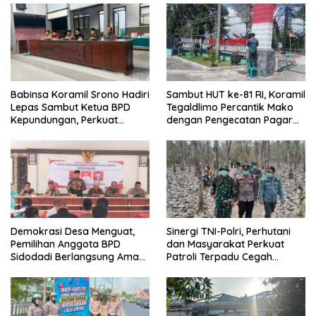
Generasi Disiplin dan Berjiwa
dengan Wawasan
Nasionalis
Kebangsaan
Babinsa Koramil Srono Hadiri
Sambut HUT ke-81 RI, Koramil
Lepas Sambut Ketua BPD
Tegaldlimo Percantik Mako
Kepundungan, Perkuat
dengan Pengecatan Pagar
Sinergi Membangun Desa
Merah Putih
Demokrasi Desa Menguat,
Sinergi TNI-Polri, Perhutani
Pemilihan Anggota BPD
dan Masyarakat Perkuat
Sidodadi Berlangsung Aman
Patroli Terpadu Cegah
di Bawah Pengawalan
Karhutla di Pesanggaran
Babinsa dan
Bhabinkamtibmas