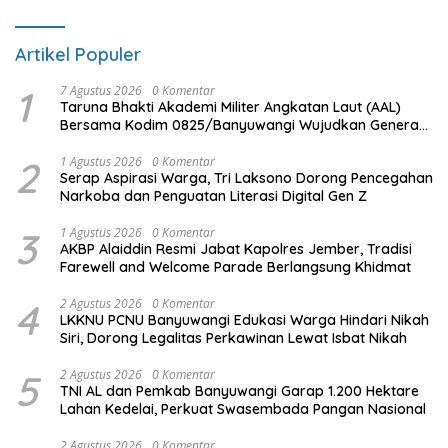
Artikel Populer
1
7 Agustus 2026
0 Komentar
Taruna Bhakti Akademi Militer Angkatan Laut (AAL)
Bersama Kodim 0825/Banyuwangi Wujudkan Generasi
Disiplin dan Berjiwa Nasionalis
2
1 Agustus 2026
0 Komentar
Serap Aspirasi Warga, Tri Laksono Dorong Pencegahan
Narkoba dan Penguatan Literasi Digital Gen Z
3
1 Agustus 2026
0 Komentar
AKBP Alaiddin Resmi Jabat Kapolres Jember, Tradisi
Farewell and Welcome Parade Berlangsung Khidmat
4
2 Agustus 2026
0 Komentar
LKKNU PCNU Banyuwangi Edukasi Warga Hindari Nikah
Siri, Dorong Legalitas Perkawinan Lewat Isbat Nikah
5
2 Agustus 2026
0 Komentar
TNI AL dan Pemkab Banyuwangi Garap 1.200 Hektare
Lahan Kedelai, Perkuat Swasembada Pangan Nasional
2 Agustus 2026
0 Komentar