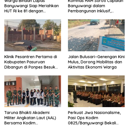
Warga Binaan Lapas
Komnas HAM Soroti Capaian
Banyuwangi Siap Meriahkan
Banyuwangi dalam
HUT RI ke 81 dengan
Pembangunan Inklusif,
Berbagai Perlombaan
Diusulkan Ikut Penilaian HAM
Nasional
Klinik Pesantren Pertama di
Jalan Bulusari–Genengan Kini
Kabupaten Pasuruan
Mulus, Dorong Mobilitas dan
Dibangun di Ponpes Besuk
Aktivitas Ekonomi Warga
Kejayan, Permudah Layanan
Kesehatan Santri
Taruna Bhakti Akademi
Perkuat Jiwa Nasionalisme,
Militer Angkatan Laut (AAL)
Pasi Ops Kodim
Bersama Kodim
0825/Banyuwangi Bekali
0825/Banyuwangi Wujudkan
Calon Paskibraka 2026