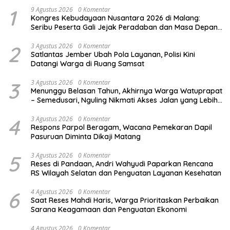
1
9 Agustus 2026
0 Komentar
Kongres Kebudayaan Nusantara 2026 di Malang:
Seribu Peserta Gali Jejak Peradaban dan Masa Depan
Budaya Indonesia
2
3 Agustus 2026
0 Komentar
Satlantas Jember Ubah Pola Layanan, Polisi Kini
Datangi Warga di Ruang Samsat
3
3 Agustus 2026
0 Komentar
Menunggu Belasan Tahun, Akhirnya Warga Watuprapat
– Semedusari, Nguling Nikmati Akses Jalan yang Lebih
Layak
4
3 Agustus 2026
0 Komentar
Respons Parpol Beragam, Wacana Pemekaran Dapil
Pasuruan Diminta Dikaji Matang
5
3 Agustus 2026
0 Komentar
Reses di Pandaan, Andri Wahyudi Paparkan Rencana
RS Wilayah Selatan dan Penguatan Layanan Kesehatan
6
4 Agustus 2026
0 Komentar
Saat Reses Mahdi Haris, Warga Prioritaskan Perbaikan
Sarana Keagamaan dan Penguatan Ekonomi
4 Agustus 2026
0 Komentar