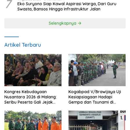
7
Eko Suryono Siap Kawal Aspirasi Warga, Dari Guru
Swasta, Bansos Hingga Infrastruktur Jalan
Selengkapnya
Artikel Terbaru
Kongres Kebudayaan
Kogabpad V/Brawijaya Uji
Nusantara 2026 di Malang:
Kesiapsiagaan Hadapi
Seribu Peserta Gali Jejak
Gempa dan Tsunami di
Peradaban dan Masa Depan
Banyuwangi
Budaya Indonesia