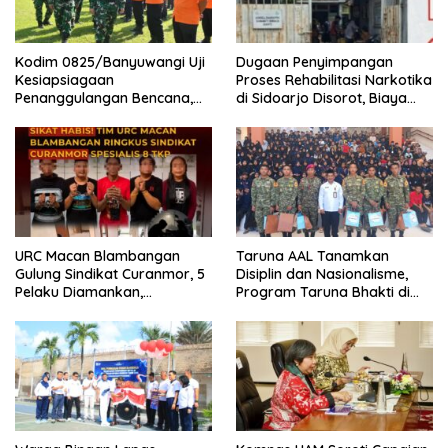
Kodim 0825/Banyuwangi Uji
Dugaan Penyimpangan
Kesiapsiagaan
Proses Rehabilitasi Narkotika
Penanggulangan Bencana,
di Sidoarjo Disorot, Biaya
419 Personel Dikerahkan
Rp25 Juta Disebut Masuk
Rekening Pribadi
URC Macan Blambangan
Taruna AAL Tanamkan
Gulung Sindikat Curanmor, 5
Disiplin dan Nasionalisme,
Pelaku Diamankan,
Program Taruna Bhakti di
Terungkap Beraksi di 8 TKP
Banyuwangi Resmi Ditutup
Banyuwangi