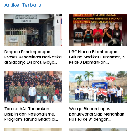
Artikel Terbaru
Dugaan Penyimpangan
URC Macan Blambangan
Proses Rehabilitasi Narkotika
Gulung Sindikat Curanmor, 5
di Sidoarjo Disorot, Biaya
Pelaku Diamankan,
Rp25 Juta Disebut Masuk
Terungkap Beraksi di 8 TKP
Rekening Pribadi
Banyuwangi
Taruna AAL Tanamkan
Warga Binaan Lapas
Disiplin dan Nasionalisme,
Banyuwangi Siap Meriahkan
Program Taruna Bhakti di
HUT RI ke 81 dengan
Banyuwangi Resmi Ditutup
Berbagai Perlombaan