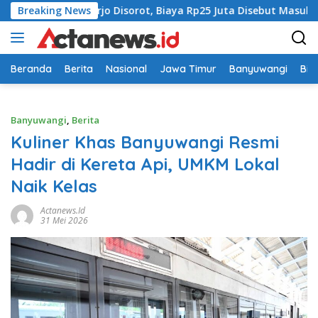
Langsung
 di Sidoarjo Disorot, Biaya Rp25 Juta Disebut Masuk Rekening 
Breaking News
ke
konten
Beranda
Berita
Nasional
Jawa Timur
Banyuwangi
Bir
Banyuwangi
,
Berita
Kuliner Khas Banyuwangi Resmi
Hadir di Kereta Api, UMKM Lokal
Naik Kelas
Actanews.id
31 Mei 2026