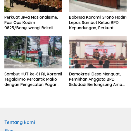
Perkuat Jiwa Nasionalisme,
Babinsa Koramil Srono Hadiri
Pasi Ops Kodim
Lepas Sambut Ketua BPD
0825/Banyuwangi Bekali
Kepundungan, Perkuat
Calon Paskibraka 2026
Sinergi Membangun Desa
dengan Wawasan
Kebangsaan
Sambut HUT ke-81 RI, Koramil
Demokrasi Desa Menguat,
Tegaldlimo Percantik Mako
Pemilihan Anggota BPD
dengan Pengecatan Pagar
Sidodadi Berlangsung Aman
Merah Putih
di Bawah Pengawalan
Babinsa dan
Bhabinkamtibmas
Tentang kami
Blog