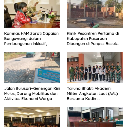
Komnas HAM Soroti Capaian
Klinik Pesantren Pertama di
Banyuwangi dalam
Kabupaten Pasuruan
Pembangunan Inklusif,
Dibangun di Ponpes Besuk
Diusulkan Ikut Penilaian HAM
Kejayan, Permudah Layanan
Nasional
Kesehatan Santri
Jalan Bulusari–Genengan Kini
Taruna Bhakti Akademi
Mulus, Dorong Mobilitas dan
Militer Angkatan Laut (AAL)
Aktivitas Ekonomi Warga
Bersama Kodim
0825/Banyuwangi Wujudkan
Generasi Disiplin dan Berjiwa
Nasionalis