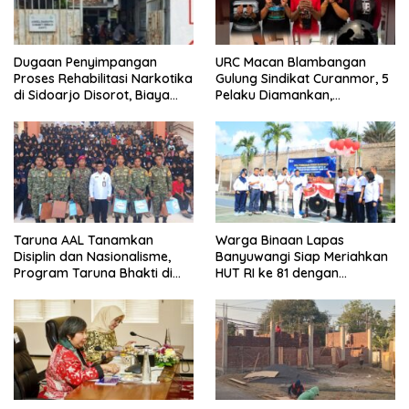
Dugaan Penyimpangan
URC Macan Blambangan
Proses Rehabilitasi Narkotika
Gulung Sindikat Curanmor, 5
di Sidoarjo Disorot, Biaya
Pelaku Diamankan,
Rp25 Juta Disebut Masuk
Terungkap Beraksi di 8 TKP
Rekening Pribadi
Banyuwangi
Taruna AAL Tanamkan
Warga Binaan Lapas
Disiplin dan Nasionalisme,
Banyuwangi Siap Meriahkan
Program Taruna Bhakti di
HUT RI ke 81 dengan
Banyuwangi Resmi Ditutup
Berbagai Perlombaan