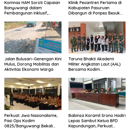
Komnas HAM Soroti Capaian
Klinik Pesantren Pertama di
Banyuwangi dalam
Kabupaten Pasuruan
Pembangunan Inklusif,
Dibangun di Ponpes Besuk
Diusulkan Ikut Penilaian HAM
Kejayan, Permudah Layanan
Nasional
Kesehatan Santri
Jalan Bulusari–Genengan Kini
Taruna Bhakti Akademi
Mulus, Dorong Mobilitas dan
Militer Angkatan Laut (AAL)
Aktivitas Ekonomi Warga
Bersama Kodim
0825/Banyuwangi Wujudkan
Generasi Disiplin dan Berjiwa
Nasionalis
Perkuat Jiwa Nasionalisme,
Babinsa Koramil Srono Hadiri
Pasi Ops Kodim
Lepas Sambut Ketua BPD
0825/Banyuwangi Bekali
Kepundungan, Perkuat