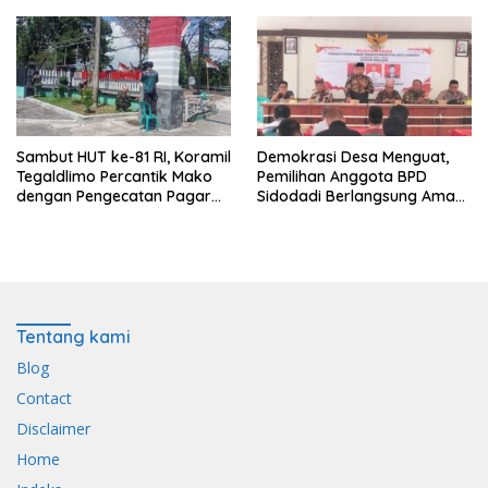
Calon Paskibraka 2026
Sinergi Membangun Desa
dengan Wawasan
Kebangsaan
Sambut HUT ke-81 RI, Koramil
Demokrasi Desa Menguat,
Tegaldlimo Percantik Mako
Pemilihan Anggota BPD
dengan Pengecatan Pagar
Sidodadi Berlangsung Aman
Merah Putih
di Bawah Pengawalan
Babinsa dan
Bhabinkamtibmas
Tentang kami
Blog
Contact
Disclaimer
Home