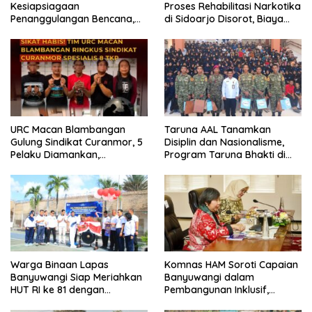
Kesiapsiagaan
Proses Rehabilitasi Narkotika
Penanggulangan Bencana,
di Sidoarjo Disorot, Biaya
419 Personel Dikerahkan
Rp25 Juta Disebut Masuk
Rekening Pribadi
URC Macan Blambangan
Taruna AAL Tanamkan
Gulung Sindikat Curanmor, 5
Disiplin dan Nasionalisme,
Pelaku Diamankan,
Program Taruna Bhakti di
Terungkap Beraksi di 8 TKP
Banyuwangi Resmi Ditutup
Banyuwangi
Warga Binaan Lapas
Komnas HAM Soroti Capaian
Banyuwangi Siap Meriahkan
Banyuwangi dalam
HUT RI ke 81 dengan
Pembangunan Inklusif,
Berbagai Perlombaan
Diusulkan Ikut Penilaian HAM