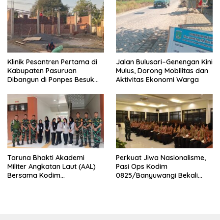
Nasional
Klinik Pesantren Pertama di
Jalan Bulusari–Genengan Kini
Kabupaten Pasuruan
Mulus, Dorong Mobilitas dan
Dibangun di Ponpes Besuk
Aktivitas Ekonomi Warga
Kejayan, Permudah Layanan
Kesehatan Santri
Taruna Bhakti Akademi
Perkuat Jiwa Nasionalisme,
Militer Angkatan Laut (AAL)
Pasi Ops Kodim
Bersama Kodim
0825/Banyuwangi Bekali
0825/Banyuwangi Wujudkan
Calon Paskibraka 2026
Generasi Disiplin dan Berjiwa
dengan Wawasan
Nasionalis
Kebangsaan