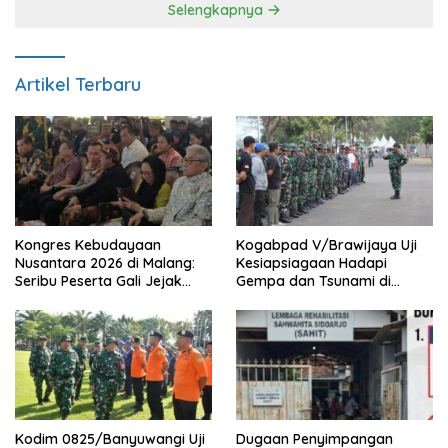
Selengkapnya
Artikel Terbaru
Kongres Kebudayaan
Kogabpad V/Brawijaya Uji
Nusantara 2026 di Malang:
Kesiapsiagaan Hadapi
Seribu Peserta Gali Jejak
Gempa dan Tsunami di
Peradaban dan Masa Depan
Banyuwangi
Budaya Indonesia
Kodim 0825/Banyuwangi Uji
Dugaan Penyimpangan