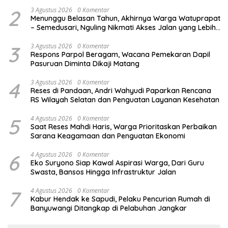
Budaya Indonesia
2
3 Agustus 2026
0 Komentar
Menunggu Belasan Tahun, Akhirnya Warga Watuprapat
– Semedusari, Nguling Nikmati Akses Jalan yang Lebih
Layak
3
3 Agustus 2026
0 Komentar
Respons Parpol Beragam, Wacana Pemekaran Dapil
Pasuruan Diminta Dikaji Matang
4
3 Agustus 2026
0 Komentar
Reses di Pandaan, Andri Wahyudi Paparkan Rencana
RS Wilayah Selatan dan Penguatan Layanan Kesehatan
5
4 Agustus 2026
0 Komentar
Saat Reses Mahdi Haris, Warga Prioritaskan Perbaikan
Sarana Keagamaan dan Penguatan Ekonomi
6
4 Agustus 2026
0 Komentar
Eko Suryono Siap Kawal Aspirasi Warga, Dari Guru
Swasta, Bansos Hingga Infrastruktur Jalan
7
4 Agustus 2026
0 Komentar
Kabur Hendak ke Sapudi, Pelaku Pencurian Rumah di
Banyuwangi Ditangkap di Pelabuhan Jangkar