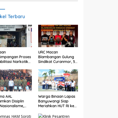
ikel Terbaru
aan
URC Macan
yimpangan Proses
Blambangan Gulung
bilitasi Narkotika
Sindikat Curanmor, 5
idoarjo Disorot,
Pelaku Diamankan,
a Rp25 Juta
Terungkap Beraksi di
but Masuk
8 TKP Banyuwangi
ning Pribadi
una AAL
Warga Binaan Lapas
mkan Disiplin
Banyuwangi Siap
Nasionalisme,
Meriahkan HUT RI ke
gram Taruna
81 dengan Berbagai
ti di Banyuwangi
Perlombaan