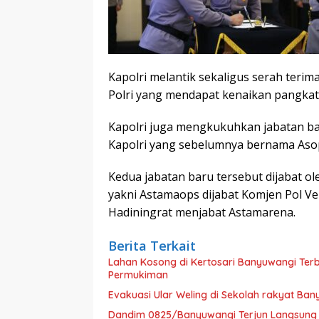
Kapolri melantik sekaligus serah teri
Polri yang mendapat kenaikan pangkat s
Kapolri juga mengkukuhkan jabatan ba
Kapolri yang sebelumnya bernama Asops
Kedua jabatan baru tersebut dijabat ole
yakni Astamaops dijabat Komjen Pol Ve
Hadiningrat menjabat Astamarena.
Berita Terkait
Lahan Kosong di Kertosari Banyuwangi Ter
Permukiman
Evakuasi Ular Weling di Sekolah rakyat Ba
Dandim 0825/Banyuwangi Terjun Langsung La