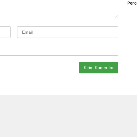
Perc
den
Paga