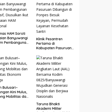
i Ditutup
nas HAM Soroti
aian Banyuwangi
Klinik Pesantren
am Pembangunan
Pertama di
sif, Diusulkan Ikut
Kabupaten Pasuruan
laian HAM
Dibangun di Ponpes
onal
Besuk Kejayan,
Permudah Layanan
Kesehatan Santri
n Bulusari–
ngan Kini Mulus,
ng Mobilitas dan
vitas Ekonomi
Taruna Bhakti
ga
Akademi Militer