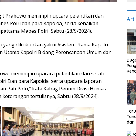
Sigit Prabowo memimpin upcara pelantikan dan
Art
bes Polri dan para Kapolda, serta kenaikan
upattama Mabes Polri, Sabtu (28/9/2024).
ru yang dikukuhkan yakni Asisten Utama Kapolri
ten Utama Kapolri Bidang Perencanaan Umum dan
Dug
Pen
Reha
Prabowo memimpin upacara pelantikan dan serah
di S
lri Dan para Kapolda, serta upacara laporan
Biay
Dise
n Pati Polri,” kata Kabag Penum Divisi Humas
Reke
 keterangan tertulisnya, Sabtu (28/9/2024).
Tar
Tana
dan 
Pro
Bhak