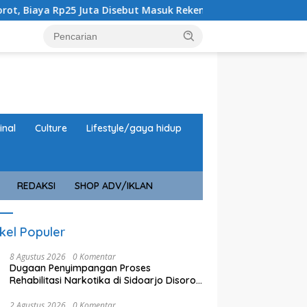
Juta Disebut Masuk Rekening Pribadi
URC Macan Blamba
inal
Culture
Lifestyle/gaya hidup
REDAKSI
SHOP ADV/IKLAN
ikel Populer
8 Agustus 2026
0 Komentar
Dugaan Penyimpangan Proses
Rehabilitasi Narkotika di Sidoarjo Disorot,
Biaya Rp25 Juta Disebut Masuk Rekening
Pribadi
2 Agustus 2026
0 Komentar