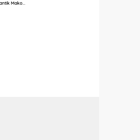
Sidodadi Berlangsung
antik Mako
Aman di Bawah
gan Pengecatan
Pengawalan Babinsa
r Merah Putih
dan
Bhabinkamtibmas