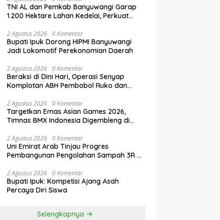
TNI AL dan Pemkab Banyuwangi Garap
1.200 Hektare Lahan Kedelai, Perkuat
Swasembada Pangan Nasional
2 Agustus 2026
0 Komentar
Bupati Ipuk Dorong HIPMI Banyuwangi
Jadi Lokomotif Perekonomian Daerah
2 Agustus 2026
0 Komentar
Beraksi di Dini Hari, Operasi Senyap
Komplotan ABH Pembobol Ruko dan
Sekolah Digulung Tim Macan
Blambangan
2 Agustus 2026
0 Komentar
Targetkan Emas Asian Games 2026,
Timnas BMX Indonesia Digembleng di
Banyuwangi
2 Agustus 2026
0 Komentar
Uni Emirat Arab Tinjau Progres
Pembangunan Pengolahan Sampah 3R di
Banyuwangi
2 Agustus 2026
0 Komentar
Bupati Ipuk: Kompetisi Ajang Asah
Percaya Diri Siswa
Selengkapnya