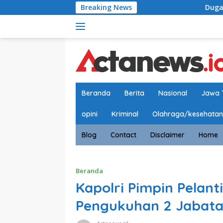
Langsung
Breaking News
Dugaan Penyimpangan P
ke
konten
Beranda
Berita
Nasional
Jawa 
opini
Kriminal
Olahraga/kesehatan
Blog
Contact
Disclaimer
Home
Beranda
Kapolri Pimpin Pelan
Pengukuhan 2 Jabatan