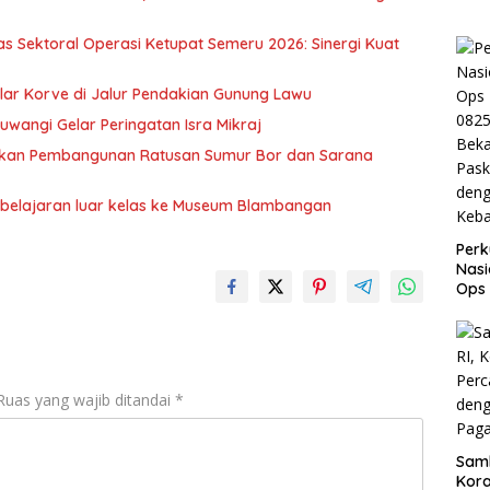
s Sektoral Operasi Ketupat Semeru 2026: Sinergi Kuat
elar Korve di Jalur Pendakian Gunung Lawu
uwangi Gelar Peringatan Isra Mikraj
getkan Pembangunan Ratusan Sumur Bor dan Sarana
belajaran luar kelas ke Museum Blambangan
Perk
Nasi
Ops
082
Beka
Pask
den
Keb
Ruas yang wajib ditandai
*
Samb
Kora