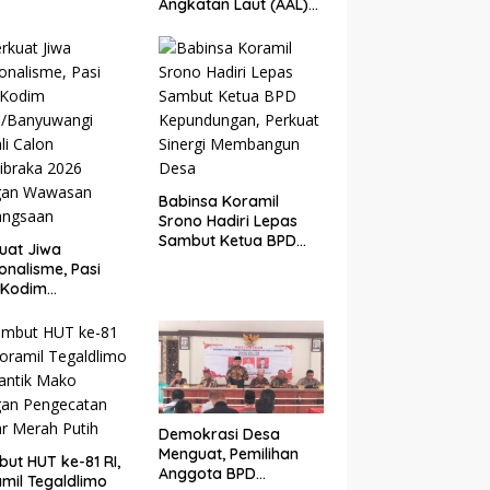
Angkatan Laut (AAL)
Bersama Kodim
0825/Banyuwangi
Wujudkan Generasi
Disiplin dan Berjiwa
Nasionalis
Babinsa Koramil
Srono Hadiri Lepas
Sambut Ketua BPD
uat Jiwa
Kepundungan,
onalisme, Pasi
Perkuat Sinergi
 Kodim
Membangun Desa
5/Banyuwangi
li Calon
ibraka 2026
gan Wawasan
angsaan
Demokrasi Desa
Menguat, Pemilihan
ut HUT ke-81 RI,
Anggota BPD
mil Tegaldlimo