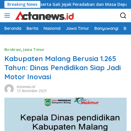
Langsung
Seribu Peserta Gali Jejak Peradaban dan Masa Depan Budaya I
Breaking News
ke
konten
Beranda
Berita
Nasional
Jawa Timur
Banyuwangi
Bir
Birokrasi
,
Jawa Timur
Kabupaten Malang Berusia 1.265
Tahun: Dinas Pendidikan Siap Jadi
Motor Inovasi
Actanews.id
15 November 2025