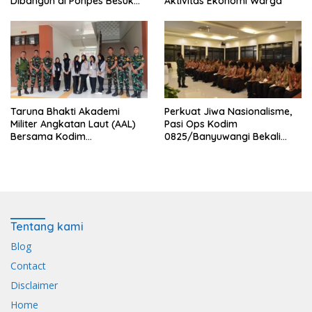
Dibangun di Ponpes Besuk
Aktivitas Ekonomi Warga
Kejayan, Permudah Layanan
Kesehatan Santri
Taruna Bhakti Akademi
Perkuat Jiwa Nasionalisme,
Militer Angkatan Laut (AAL)
Pasi Ops Kodim
Bersama Kodim
0825/Banyuwangi Bekali
0825/Banyuwangi Wujudkan
Calon Paskibraka 2026
Generasi Disiplin dan Berjiwa
dengan Wawasan
Nasionalis
Kebangsaan
Tentang kami
Blog
Contact
Disclaimer
Home