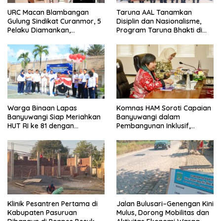
URC Macan Blambangan
Taruna AAL Tanamkan
Gulung Sindikat Curanmor, 5
Disiplin dan Nasionalisme,
Pelaku Diamankan,
Program Taruna Bhakti di
Terungkap Beraksi di 8 TKP
Banyuwangi Resmi Ditutup
Banyuwangi
Warga Binaan Lapas
Komnas HAM Soroti Capaian
Banyuwangi Siap Meriahkan
Banyuwangi dalam
HUT RI ke 81 dengan
Pembangunan Inklusif,
Berbagai Perlombaan
Diusulkan Ikut Penilaian HAM
Nasional
Klinik Pesantren Pertama di
Jalan Bulusari–Genengan Kini
Kabupaten Pasuruan
Mulus, Dorong Mobilitas dan