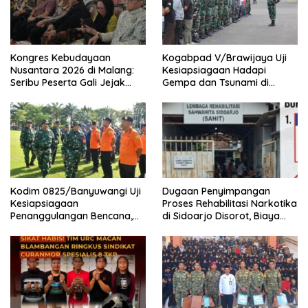
Kongres Kebudayaan
Kogabpad V/Brawijaya Uji
Nusantara 2026 di Malang:
Kesiapsiagaan Hadapi
Seribu Peserta Gali Jejak
Gempa dan Tsunami di
Peradaban dan Masa Depan
Banyuwangi
Budaya Indonesia
Kodim 0825/Banyuwangi Uji
Dugaan Penyimpangan
Kesiapsiagaan
Proses Rehabilitasi Narkotika
Penanggulangan Bencana,
di Sidoarjo Disorot, Biaya
419 Personel Dikerahkan
Rp25 Juta Disebut Masuk
Rekening Pribadi