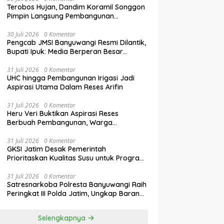
Terobos Hujan, Dandim Koramil Songgon
Pimpin Langsung Pembangunan
Jembatan Garuda yang Kini Capai 80
Persen
30 Juli 2026
0 Komentar
Pengcab JMSI Banyuwangi Resmi Dilantik,
Bupati Ipuk: Media Berperan Besar
Majukan Daerah
31 Juli 2026
0 Komentar
UHC hingga Pembangunan Irigasi Jadi
Aspirasi Utama Dalam Reses Arifin
31 Juli 2026
0 Komentar
Heru Veri Buktikan Aspirasi Reses
Berbuah Pembangunan, Warga
Sampaikan Usulan Baru
31 Juli 2026
0 Komentar
GKSI Jatim Desak Pemerintah
Prioritaskan Kualitas Susu untuk Program
Makan Bergizi Gratis
31 Juli 2026
0 Komentar
Satresnarkoba Polresta Banyuwangi Raih
Peringkat III Polda Jatim, Ungkap Barang
Bukti Narkoba Terbanyak Semester I
2026
Selengkapnya