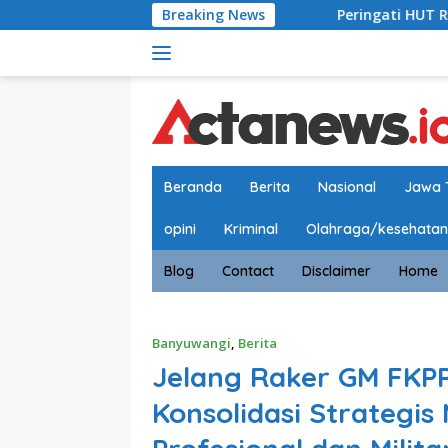
Langsung
Peringati HUT RI ke-81, Aksi Donor Darah
Breaking News
ke
konten
Beranda
Berita
Nasional
Jawa 
opini
Kriminal
Olahraga/kesehatan
Blog
Contact
Disclaimer
Home
Banyuwangi
,
Berita
Jelang Raker GM FKPP
Konsolidasi Strategis