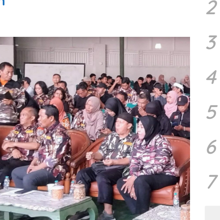
n
2
3
4
5
6
7