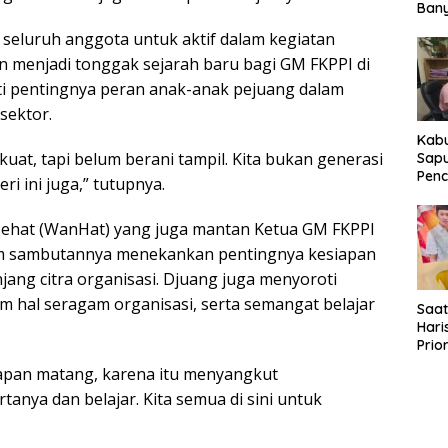
Ban
Peng
 seluruh anggota untuk aktif dalam kegiatan
Ekon
n menjadi tonggak sejarah baru bagi GM FKPPI di
oti pentingnya peran anak-anak pejuang dalam
sektor.
Kab
kuat, tapi belum berani tampil. Kita bukan generasi
Sapu
Penc
ri ini juga,” tutupnya.
Ban
Dita
sehat (WanHat) yang juga mantan Ketua GM FKPPI
Pel
lam sambutannya menekankan pentingnya kesiapan
ang citra organisasi. Djuang juga menyoroti
am hal seragam organisasi, serta semangat belajar
Saat
Hari
Prio
Perb
iapan matang, karena itu menyangkut
Kea
tanya dan belajar. Kita semua di sini untuk
Pen