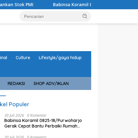
binsa Koramil 0825/17 Muncar Monitor Taruna Bhakti AAL, Perk
inal
Culture
Lifestyle/gaya hidup
REDAKSI
SHOP ADV/IKLAN
ikel Populer
30 Juli 2026
0 Komentar
Babinsa Koramil 0825-18/Purwoharjo
Gerak Cepat Bantu Perbaiki Rumah
Warga Terdampak Puting Beliung
30 Juli 2026
0 Komentar