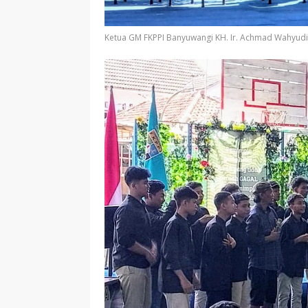
Ketua GM FKPPI Banyuwangi KH. Ir. Achmad Wahyudi, 