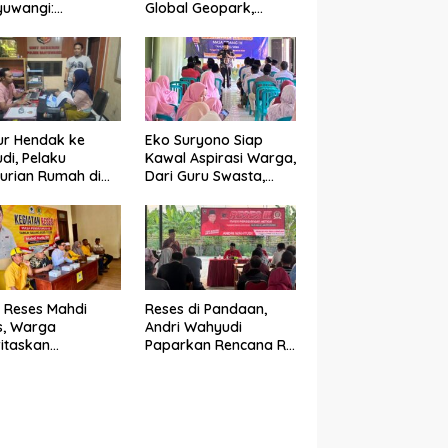
yuwangi:
Global Geopark,
emudi Urat Nadi
Banyuwangi
omi Indonesia
Tunjukkan Komitmen
Jaga Warisan Dunia
ur Hendak ke
Eko Suryono Siap
di, Pelaku
Kawal Aspirasi Warga,
urian Rumah di
Dari Guru Swasta,
yuwangi
Bansos Hingga
ngkap di
Infrastruktur Jalan
abuhan Jangkar
 Reses Mahdi
Reses di Pandaan,
s, Warga
Andri Wahyudi
ritaskan
Paparkan Rencana RS
aikan Sarana
Wilayah Selatan dan
gamaan dan
Penguatan Layanan
guatan Ekonomi
Kesehatan