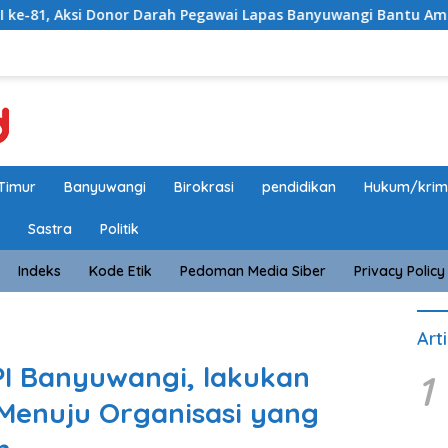
 Pegawai Lapas Banyuwangi Bantu Amankan Stok PMI
Ba
Timur
Banyuwangi
Birokrasi
pendidikan
Hukum/krim
Sastra
Politik
Indeks
Kode Etik
Pedoman Media Siber
Privacy Policy
Art
I Banyuwangi, lakukan
1
 Menuju Organisasi yang