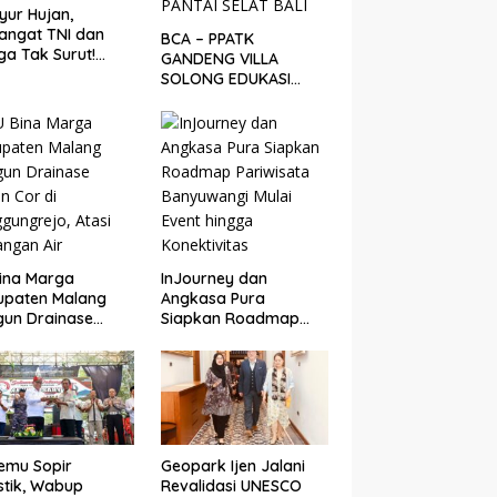
yur Hujan,
angat TNI dan
BCA – PPATK
a Tak Surut!
GANDENG VILLA
gres Jembatan
SOLONG EDUKASI
uda di Songgon
PELESTARIAN PENYU
i 87 Persen
DAN PELEPASAN TUKIK
DI BIBIR PANTAI SELAT
BALI
ina Marga
InJourney dan
upaten Malang
Angkasa Pura
un Drainase
Siapkan Roadmap
n Cor di
Pariwisata
gungrejo, Atasi
Banyuwangi Mulai
ngan Air
Event hingga
Konektivitas
emu Sopir
Geopark Ijen Jalani
stik, Wabup
Revalidasi UNESCO