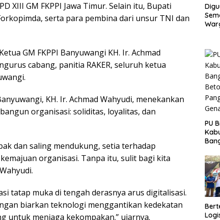
D XIII GM FKPPI Jawa Timur. Selain itu, Bupati
Digu
Sem
 Forkopimda, serta para pembina dari unsur TNI dan
Warg
Pro
Gar
Capa
 Ketua GM FKPPI Banyuwangi KH. Ir. Achmad
engurus cabang, panitia RAKER, seluruh ketua
uwangi.
anyuwangi, KH. Ir. Achmad Wahyudi, menekankan
ngun organisasi: soliditas, loyalitas, dan
PU B
Kab
Bang
pak dan saling mendukung, setia terhadap
Beto
emajuan organisasi. Tanpa itu, sulit bagi kita
Pang
Gena
 Wahyudi.
i tatap muka di tengah derasnya arus digitalisasi.
gan biarkan teknologi menggantikan kedekatan
Bert
Logi
ung untuk menjaga kekompakan.” ujarnya.