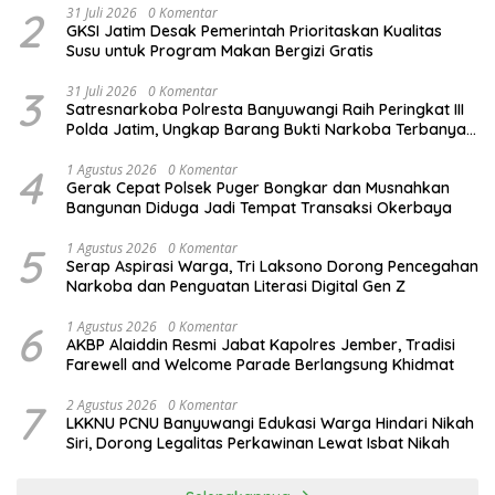
2
31 Juli 2026
0 Komentar
GKSI Jatim Desak Pemerintah Prioritaskan Kualitas
Susu untuk Program Makan Bergizi Gratis
3
31 Juli 2026
0 Komentar
Satresnarkoba Polresta Banyuwangi Raih Peringkat III
Polda Jatim, Ungkap Barang Bukti Narkoba Terbanyak
Semester I 2026
4
1 Agustus 2026
0 Komentar
Gerak Cepat Polsek Puger Bongkar dan Musnahkan
Bangunan Diduga Jadi Tempat Transaksi Okerbaya
5
1 Agustus 2026
0 Komentar
Serap Aspirasi Warga, Tri Laksono Dorong Pencegahan
Narkoba dan Penguatan Literasi Digital Gen Z
6
1 Agustus 2026
0 Komentar
AKBP Alaiddin Resmi Jabat Kapolres Jember, Tradisi
Farewell and Welcome Parade Berlangsung Khidmat
7
2 Agustus 2026
0 Komentar
LKKNU PCNU Banyuwangi Edukasi Warga Hindari Nikah
Siri, Dorong Legalitas Perkawinan Lewat Isbat Nikah