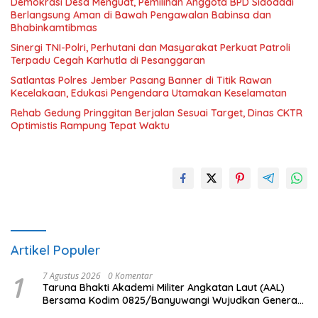
Demokrasi Desa Menguat, Pemilihan Anggota BPD Sidodadi
Berlangsung Aman di Bawah Pengawalan Babinsa dan
Bhabinkamtibmas
Sinergi TNI-Polri, Perhutani dan Masyarakat Perkuat Patroli
Terpadu Cegah Karhutla di Pesanggaran
Satlantas Polres Jember Pasang Banner di Titik Rawan
Kecelakaan, Edukasi Pengendara Utamakan Keselamatan
Rehab Gedung Pringgitan Berjalan Sesuai Target, Dinas CKTR
Optimistis Rampung Tepat Waktu
Artikel Populer
1
7 Agustus 2026
0 Komentar
Taruna Bhakti Akademi Militer Angkatan Laut (AAL)
Bersama Kodim 0825/Banyuwangi Wujudkan Generasi
Disiplin dan Berjiwa Nasionalis