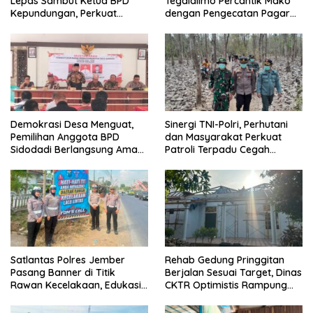
Lepas Sambut Ketua BPD
Tegaldlimo Percantik Mako
Kepundungan, Perkuat
dengan Pengecatan Pagar
Sinergi Membangun Desa
Merah Putih
Demokrasi Desa Menguat,
Sinergi TNI-Polri, Perhutani
Pemilihan Anggota BPD
dan Masyarakat Perkuat
Sidodadi Berlangsung Aman
Patroli Terpadu Cegah
di Bawah Pengawalan
Karhutla di Pesanggaran
Babinsa dan
Bhabinkamtibmas
Satlantas Polres Jember
Rehab Gedung Pringgitan
Pasang Banner di Titik
Berjalan Sesuai Target, Dinas
Rawan Kecelakaan, Edukasi
CKTR Optimistis Rampung
Pengendara Utamakan
Tepat Waktu
Keselamatan