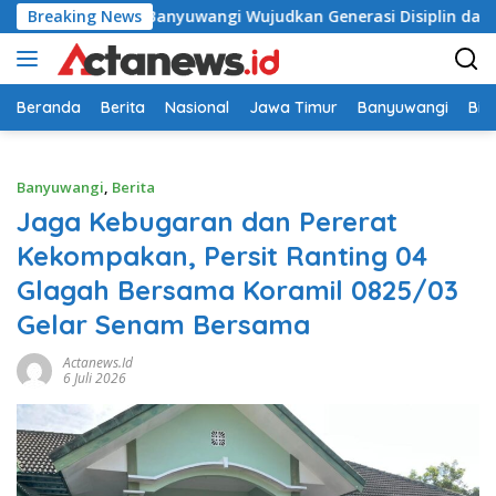
Langsung
 0825/Banyuwangi Wujudkan Generasi Disiplin dan Berjiwa Nasi
Breaking News
ke
konten
Beranda
Berita
Nasional
Jawa Timur
Banyuwangi
Bir
Banyuwangi
,
Berita
Jaga Kebugaran dan Pererat
Kekompakan, Persit Ranting 04
Glagah Bersama Koramil 0825/03
Gelar Senam Bersama
Actanews.id
6 Juli 2026