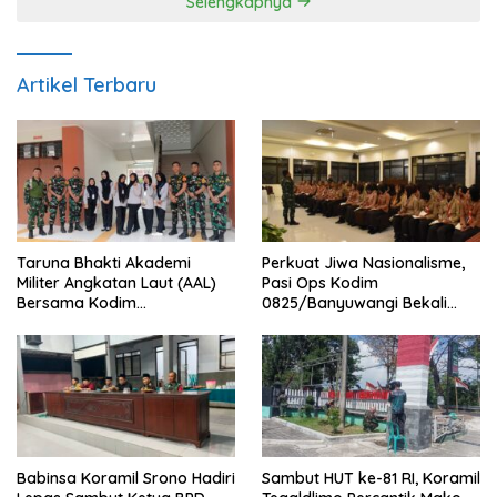
Selengkapnya
Artikel Terbaru
Taruna Bhakti Akademi
Perkuat Jiwa Nasionalisme,
Militer Angkatan Laut (AAL)
Pasi Ops Kodim
Bersama Kodim
0825/Banyuwangi Bekali
0825/Banyuwangi Wujudkan
Calon Paskibraka 2026
Generasi Disiplin dan Berjiwa
dengan Wawasan
Nasionalis
Kebangsaan
Babinsa Koramil Srono Hadiri
Sambut HUT ke-81 RI, Koramil