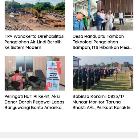
TPA Wonokerto Direhabilitasi,
Desa Randupitu Tambah
Pengolahan Air Lindi Beralih
Teknologi Pengolahan
ke Sistem Modern
Sampah, ITS Hibahkan Mesin
Pengubah Plastik Jadi BBM
Peringati HUT RI ke-81, Aksi
Babinsa Koramil 0825/17
Donor Darah Pegawai Lapas
Muncar Monitor Taruna
Banyuwangi Bantu Amankan
Bhakti AAL, Perkuat Karakter
Stok PMI
dan Jiwa Nasionalisme Siswa
Sekolah Rakyat