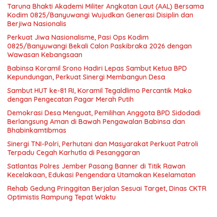
Taruna Bhakti Akademi Militer Angkatan Laut (AAL) Bersama
Kodim 0825/Banyuwangi Wujudkan Generasi Disiplin dan
Berjiwa Nasionalis
Perkuat Jiwa Nasionalisme, Pasi Ops Kodim
0825/Banyuwangi Bekali Calon Paskibraka 2026 dengan
Wawasan Kebangsaan
Babinsa Koramil Srono Hadiri Lepas Sambut Ketua BPD
Kepundungan, Perkuat Sinergi Membangun Desa
Sambut HUT ke-81 RI, Koramil Tegaldlimo Percantik Mako
dengan Pengecatan Pagar Merah Putih
Demokrasi Desa Menguat, Pemilihan Anggota BPD Sidodadi
Berlangsung Aman di Bawah Pengawalan Babinsa dan
Bhabinkamtibmas
Sinergi TNI-Polri, Perhutani dan Masyarakat Perkuat Patroli
Terpadu Cegah Karhutla di Pesanggaran
Satlantas Polres Jember Pasang Banner di Titik Rawan
Kecelakaan, Edukasi Pengendara Utamakan Keselamatan
Rehab Gedung Pringgitan Berjalan Sesuai Target, Dinas CKTR
Optimistis Rampung Tepat Waktu