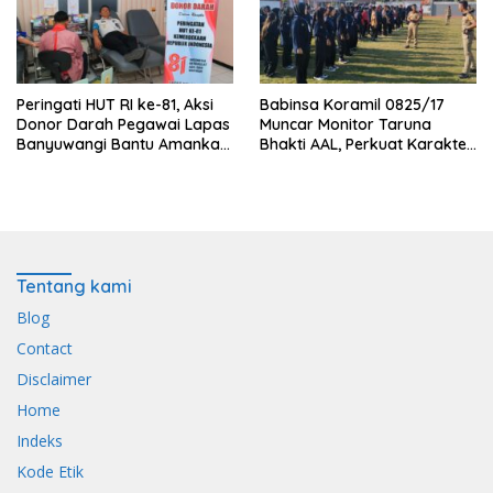
Peringati HUT RI ke-81, Aksi
Babinsa Koramil 0825/17
Donor Darah Pegawai Lapas
Muncar Monitor Taruna
Banyuwangi Bantu Amankan
Bhakti AAL, Perkuat Karakter
Stok PMI
dan Jiwa Nasionalisme Siswa
Sekolah Rakyat
Tentang kami
Blog
Contact
Disclaimer
Home
Indeks
Kode Etik