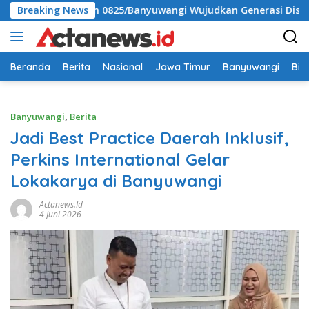
Langsung
a Kodim 0825/Banyuwangi Wujudkan Generasi Disiplin dan Berji
Breaking News
ke
konten
Beranda
Berita
Nasional
Jawa Timur
Banyuwangi
Bir
Banyuwangi
,
Berita
Jadi Best Practice Daerah Inklusif,
Perkins International Gelar
Lokakarya di Banyuwangi
Actanews.id
4 Juni 2026