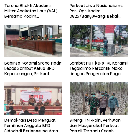
Taruna Bhakti Akademi
Perkuat Jiwa Nasionalisme,
Militer Angkatan Laut (AAL)
Pasi Ops Kodim
Bersama Kodim
0825/Banyuwangi Bekali
0825/Banyuwangi Wujudkan
Calon Paskibraka 2026
Generasi Disiplin dan Berjiwa
dengan Wawasan
Nasionalis
Kebangsaan
Babinsa Koramil Srono Hadiri
Sambut HUT ke-81 RI, Koramil
Lepas Sambut Ketua BPD
Tegaldlimo Percantik Mako
Kepundungan, Perkuat
dengan Pengecatan Pagar
Sinergi Membangun Desa
Merah Putih
Demokrasi Desa Menguat,
Sinergi TNI-Polri, Perhutani
Pemilihan Anggota BPD
dan Masyarakat Perkuat
Sidodadi Berlangsung Aman
Patroli Terpadu Cegah