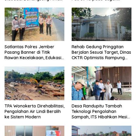
di Bawah Pengawalan
Karhutla di Pesanggaran
Babinsa dan
Bhabinkamtibmas
Satlantas Polres Jember
Rehab Gedung Pringgitan
Pasang Banner di Titik
Berjalan Sesuai Target, Dinas
Rawan Kecelakaan, Edukasi
CKTR Optimistis Rampung
Pengendara Utamakan
Tepat Waktu
Keselamatan
TPA Wonokerto Direhabilitasi,
Desa Randupitu Tambah
Pengolahan Air Lindi Beralih
Teknologi Pengolahan
ke Sistem Modern
Sampah, ITS Hibahkan Mesin
Pengubah Plastik Jadi BBM