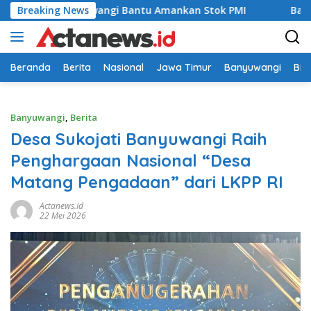
Langsung
apas Banyuwangi Bantu Amankan Stok PMI
Breaking News
Babinsa Koram
ke
konten
Beranda
Berita
Nasional
Jawa Timur
Banyuwangi
Bir
Banyuwangi
,
Berita
Desa Sukojati Banyuwangi Raih
Penghargaan Nasional “Desa
Matang Pengadaan” dari LKPP RI
Actanews.id
22 Mei 2026