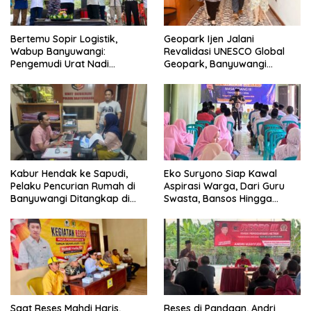
Bertemu Sopir Logistik,
Geopark Ijen Jalani
Wabup Banyuwangi:
Revalidasi UNESCO Global
Pengemudi Urat Nadi
Geopark, Banyuwangi
Ekonomi Indonesia
Tunjukkan Komitmen Jaga
Warisan Dunia
Kabur Hendak ke Sapudi,
Eko Suryono Siap Kawal
Pelaku Pencurian Rumah di
Aspirasi Warga, Dari Guru
Banyuwangi Ditangkap di
Swasta, Bansos Hingga
Pelabuhan Jangkar
Infrastruktur Jalan
Saat Reses Mahdi Haris,
Reses di Pandaan, Andri