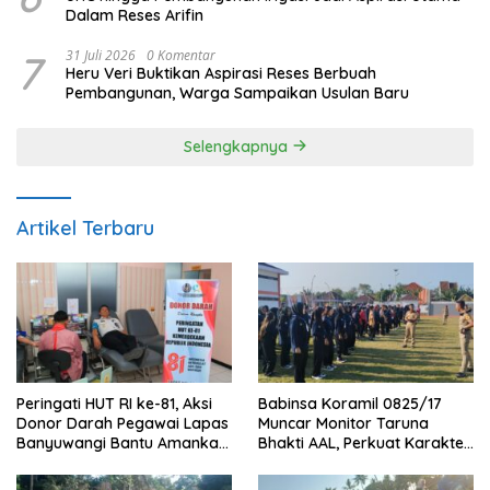
Dalam Reses Arifin
7
31 Juli 2026
0 Komentar
Heru Veri Buktikan Aspirasi Reses Berbuah
Pembangunan, Warga Sampaikan Usulan Baru
Selengkapnya
Artikel Terbaru
Peringati HUT RI ke-81, Aksi
Babinsa Koramil 0825/17
Donor Darah Pegawai Lapas
Muncar Monitor Taruna
Banyuwangi Bantu Amankan
Bhakti AAL, Perkuat Karakter
Stok PMI
dan Jiwa Nasionalisme Siswa
Sekolah Rakyat